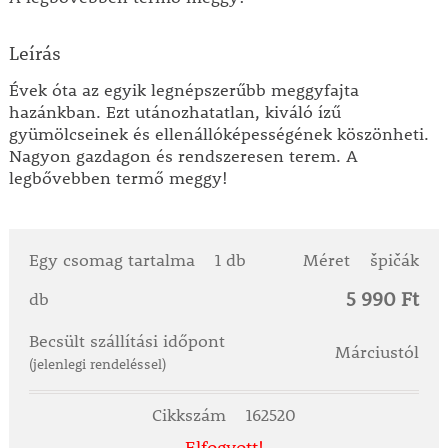
Leírás
Évek óta az egyik legnépszerűbb meggyfajta
hazánkban. Ezt utánozhatatlan, kiváló ízű
gyümölcseinek és ellenállóképességének köszönheti.
Nagyon gazdagon és rendszeresen terem. A
legbővebben termő meggy!
Egy csomag tartalma
1 db
Méret
špičák
5 990 Ft
db
Becsült szállítási időpont
Márciustól
(jelenlegi rendeléssel)
Cikkszám
162520
Elfogyott!