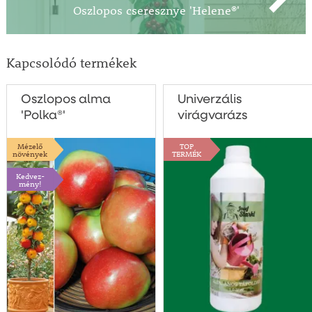
Oszlopos cseresznye 'Helene®'
Kapcsolódó termékek
Oszlopos alma
Univerzális
'Polka®'
virágvarázs
Mézelő
TOP
növények
TERMÉK
Kedvez-
mény!