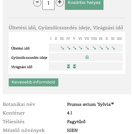
-
+
Ültetési idő, Gyümölcsszedés ideje, Virágzási idő
I
II
III
IV
V
VI
VII
VIII
IX
X
XI
XII
Ültetési idő
Gyümölcsszedés ideje
Virágzási idő
Kevesebb információ
Botanikai név
Prunus avium 'Sylvia'®
Konténer
4 l
Téliesítés
Fagytűrő
Mézelő növények
IGEN