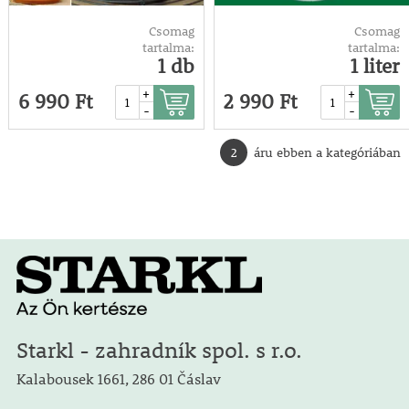
Csomag
Csomag
tartalma:
tartalma:
1 db
1 liter
+
+
6 990 Ft
2 990 Ft
-
-
2
áru ebben a kategóriában
Starkl - zahradník spol. s r.o.
Kalabousek 1661, 286 01 Čáslav