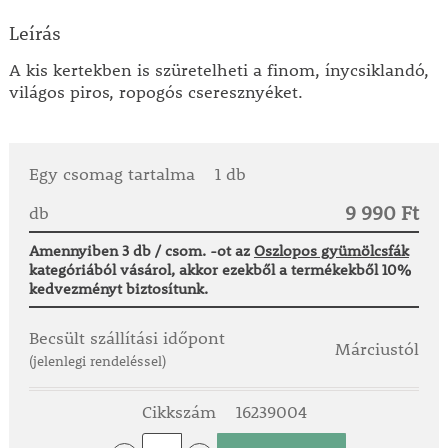
Leírás
A kis kertekben is szüretelheti a finom, ínycsiklandó,
világos piros, ropogós cseresznyéket.
Egy csomag tartalma
1 db
9 990 Ft
db
Amennyiben 3 db / csom. -ot az
Oszlopos gyümölcsfák
kategóriából vásárol, akkor ezekből a termékekből 10%
kedvezményt biztosítunk.
Becsült szállítási időpont
Márciustól
(jelenlegi rendeléssel)
Cikkszám
16239004