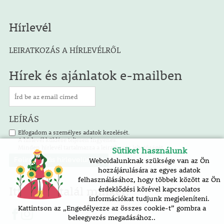
Hírlevél
LEIRATKOZÁS A HÍRLEVÉLRŐL
Hírek és ajánlatok e-mailben
LEÍRÁS
Elfogadom a személyes adatok kezelését.
A hírlevél küldése teljesen ingyenes.
Minden hírlevél tartalmazza a leiratkozás lehetőségét.
Sütiket használunk
Weboldalunknak szüksége van az Ön
hozzájárulására az egyes adatok
felhasználásához, hogy többek között az Ön
Itt is megtalál minket!
érdeklődési körével kapcsolatos
információkat tudjunk megjeleníteni.
Kattintson az „Engedélyezze az összes cookie-t” gombra a
beleegyezés megadásához..