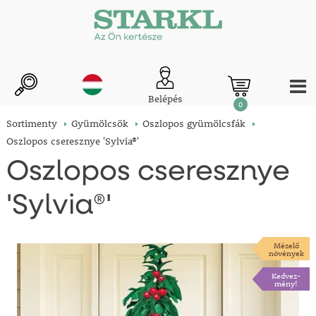
Belépés
0
Sortimenty
Gyümölcsök
Oszlopos gyümölcsfák
Oszlopos cseresznye 'Sylvia®'
Oszlopos cseresznye
'Sylvia®'
Mézelő
növények
Kedvez-
mény!