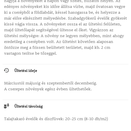
hagyja a növényeket a napon vagy szeles, huzatos helyen. Az
edényes növényeket kis időre állítsa vízbe, majd óvatosan vegye
ki a cserépből a földlabdát, késsel hasogassa be, és helyezze a
már előre elkészített mélyedésbe. Szabadgyökerű évelők gyökerét
kissé vágja vissza. A növényeket ossza el az ültetési felületen,
majd ültetőlapát segítségével ültesse el őket. Vigyázzon az
ültetési mélységre: A növény ne legyen mélyebben, mint ahogy
eredetileg a cserépben volt. Az ültetést követően alaposan
öntözze meg a frissen beültetett területet, majd kb. 2 cm
vastagon terítse be tőzeggel.
Ültetési ideje
Márciustól májusig és szeptembertől decemberig.
A cserepes növények egész évben ültethetőek.
Ültetési távolság
Talajtakaró évelők és díszfüvek: 20-25 cm (8-10 db/m2)