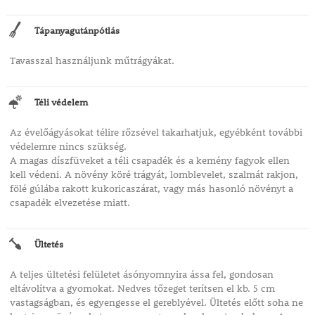
Tápanyagutánpótlás
Tavasszal használjunk műtrágyákat.
Téli védelem
Az évelőágyásokat télire rőzsével takarhatjuk, egyébként további
védelemre nincs szükség.
A magas díszfüveket a téli csapadék és a kemény fagyok ellen
kell védeni. A növény köré trágyát, lomblevelet, szalmát rakjon,
fölé gúlába rakott kukoricaszárat, vagy más hasonló növényt a
csapadék elvezetése miatt.
Ültetés
A teljes ültetési felületet ásónyomnyira ássa fel, gondosan
eltávolítva a gyomokat. Nedves tőzeget terítsen el kb. 5 cm
vastagságban, és egyengesse el gereblyével. Ültetés előtt soha ne