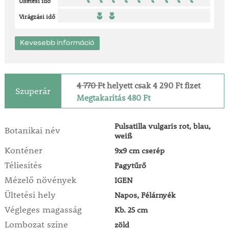
Ültetési idő
Virágzási idő
Kevesebb információ
4 770 Ft
helyett csak 4 290 Ft fizet
Szuperár
Megtakarítás 480 Ft
Pulsatilla vulgaris rot, blau,
Botanikai név
weiß
Konténer
9x9 cm cserép
Téliesítés
Fagytűrő
Mézelő növények
IGEN
Ültetési hely
Napos, Félárnyék
Végleges magasság
Kb. 25 cm
Lombozat színe
zöld