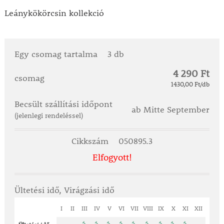
Leánykökörcsin kollekció
Egy csomag tartalma
3 db
4 290 Ft
csomag
1430,00 Ft/db
Becsült szállítási időpont
ab Mitte September
(jelenlegi rendeléssel)
Cikkszám
050895.3
Elfogyott!
Ültetési idő, Virágzási idő
I
II
III
IV
V
VI
VII
VIII
IX
X
XI
XII