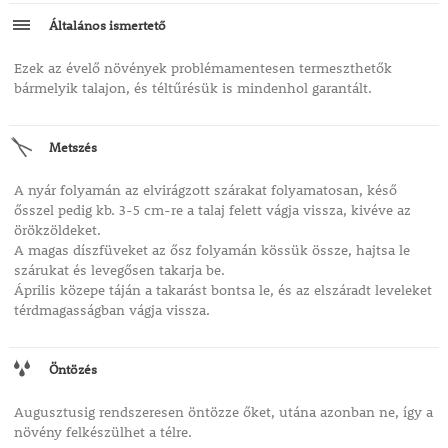
Általános ismertető
Ezek az évelő növények problémamentesen termeszthetők
bármelyik talajon, és téltűrésük is mindenhol garantált.
Metszés
A nyár folyamán az elvirágzott szárakat folyamatosan, késő
ősszel pedig kb. 3-5 cm-re a talaj felett vágja vissza, kivéve az
örökzöldeket.
A magas díszfüveket az ősz folyamán kössük össze, hajtsa le
szárukat és levegősen takarja be.
Április közepe táján a takarást bontsa le, és az elszáradt leveleket
térdmagasságban vágja vissza.
Öntözés
Augusztusig rendszeresen öntözze őket, utána azonban ne, így a
növény felkészülhet a télre.