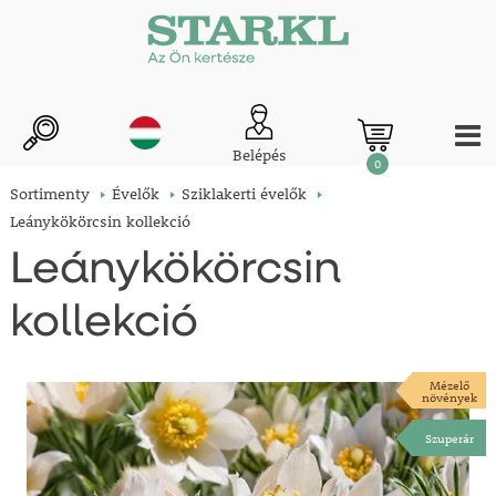
Belépés
0
Sortimenty
Évelők
Sziklakerti évelők
Leánykökörcsin kollekció
Leánykökörcsin
kollekció
Mézelő
növények
Szuperár