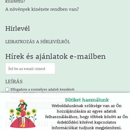
kiültetni?
A növények kinézete rendben van?
Hírlevél
LEIRATKOZÁS A HÍRLEVÉLRŐL
Hírek és ajánlatok e-mailben
LEÍRÁS
Elfogadom a személyes adatok kezelését.
A hírlevél küldése teljesen ingyenes.
Minden hírlevél tartalmazza a leiratkozás lehetőségét.
Sütiket használunk
Weboldalunknak szüksége van az Ön
hozzájárulására az egyes adatok
felhasználásához, hogy többek között az Ön
Itt is megtalál minket!
érdeklődési körével kapcsolatos
információkat tudjunk megjeleníteni.