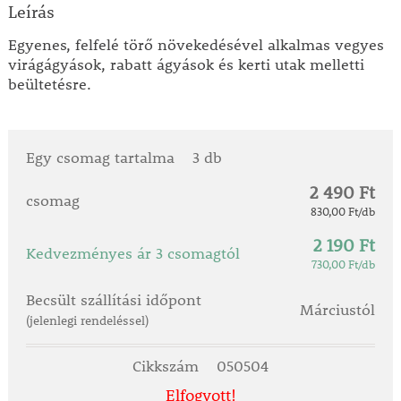
Leírás
Egyenes, felfelé törő növekedésével alkalmas vegyes
virágágyások, rabatt ágyások és kerti utak melletti
beültetésre.
Egy csomag tartalma
3 db
2 490 Ft
csomag
830,00 Ft/db
2 190 Ft
Kedvezményes ár 3 csomagtól
730,00 Ft/db
Becsült szállítási időpont
Márciustól
(jelenlegi rendeléssel)
Cikkszám
050504
Elfogyott!