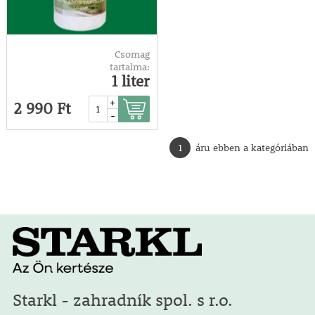
Csomag
tartalma:
1 liter
+
2 990 Ft
-
1
áru ebben a kategóriában
Starkl - zahradník spol. s r.o.