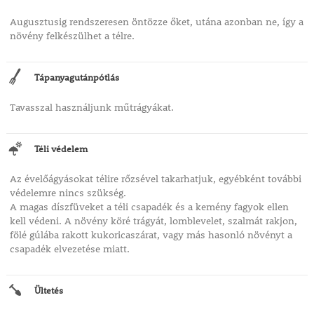
Augusztusig rendszeresen öntözze őket, utána azonban ne, így a
növény felkészülhet a télre.
Tápanyagutánpótlás
Tavasszal használjunk műtrágyákat.
Téli védelem
Az évelőágyásokat télire rőzsével takarhatjuk, egyébként további
védelemre nincs szükség.
A magas díszfüveket a téli csapadék és a kemény fagyok ellen
kell védeni. A növény köré trágyát, lomblevelet, szalmát rakjon,
fölé gúlába rakott kukoricaszárat, vagy más hasonló növényt a
csapadék elvezetése miatt.
Ültetés