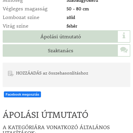
Minőség
Szabadgyökerű
Végleges magasság
50 - 80 cm
Lombozat színe
zöld
Virág színe
fehér
Ápolási útmutató
Szaktanács
HOZZÁADÁS az összehasonlításhoz
Facebook megosztás
ÁPOLÁSI ÚTMUTATÓ
A KATEGÓRIÁRA VONATKOZÓ ÁLTALÁNOS
UTASÍTÁSOK: