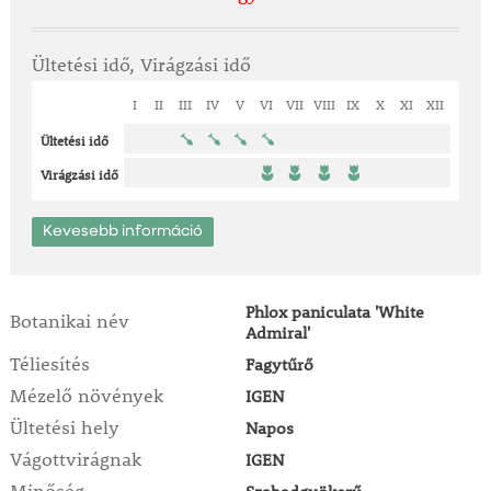
Ültetési idő, Virágzási idő
I
II
III
IV
V
VI
VII
VIII
IX
X
XI
XII
Ültetési idő
Virágzási idő
Kevesebb információ
Phlox paniculata 'White
Botanikai név
Admiral'
Téliesítés
Fagytűrő
Mézelő növények
IGEN
Ültetési hely
Napos
Vágottvirágnak
IGEN