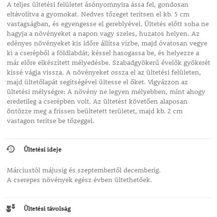
A teljes ültetési felületet ásónyomnyira ássa fel, gondosan
eltávolítva a gyomokat. Nedves tőzeget terítsen el kb. 5 cm
vastagságban, és egyengesse el gereblyével. Ültetés előtt soha ne
hagyja a növényeket a napon vagy szeles, huzatos helyen. Az
edényes növényeket kis időre állítsa vízbe, majd óvatosan vegye
ki a cserépből a földlabdát, késsel hasogassa be, és helyezze a
már előre elkészített mélyedésbe. Szabadgyökerű évelők gyökerét
kissé vágja vissza. A növényeket ossza el az ültetési felületen,
majd ültetőlapát segítségével ültesse el őket. Vigyázzon az
ültetési mélységre: A növény ne legyen mélyebben, mint ahogy
eredetileg a cserépben volt. Az ültetést követően alaposan
öntözze meg a frissen beültetett területet, majd kb. 2 cm
vastagon terítse be tőzeggel.
Ültetési ideje
Márciustól májusig és szeptembertől decemberig.
A cserepes növények egész évben ültethetőek.
Ültetési távolság