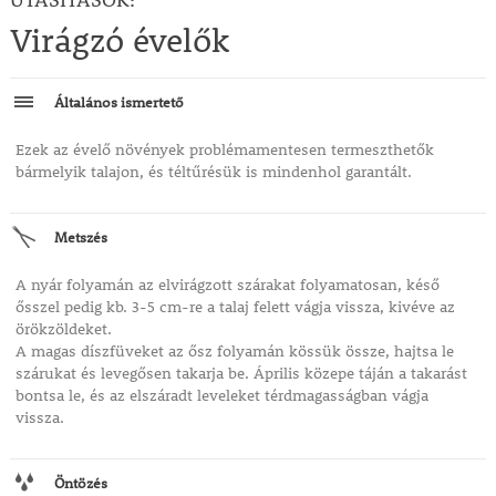
Virágzó évelők
Általános ismertető
Ezek az évelő növények problémamentesen termeszthetők
bármelyik talajon, és téltűrésük is mindenhol garantált.
Metszés
A nyár folyamán az elvirágzott szárakat folyamatosan, késő
ősszel pedig kb. 3-5 cm-re a talaj felett vágja vissza, kivéve az
örökzöldeket.
A magas díszfüveket az ősz folyamán kössük össze, hajtsa le
szárukat és levegősen takarja be. Április közepe táján a takarást
bontsa le, és az elszáradt leveleket térdmagasságban vágja
vissza.
Öntözés