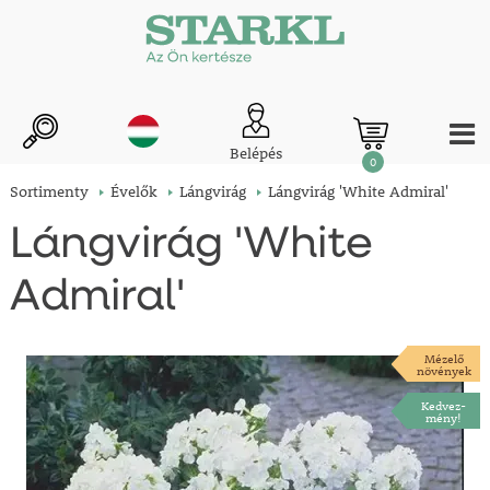
Belépés
0
Sortimenty
Évelők
Lángvirág
Lángvirág 'White Admiral'
Lángvirág 'White
Admiral'
Mézelő
növények
Kedvez-
mény!