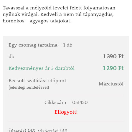
Tavasszal a mélyzöld levelei felett folyamatosan
nyílnak virágai. Kedveli a nem túl tápanyagdús,
homokos - agyagos talajokat.
Egy csomag tartalma
1 db
1 390 Ft
db
1 290 Ft
Kedvezményes ár 3 darabtól
Becsült szállítási időpont
Márciustól
(jelenlegi rendeléssel)
Cikkszám
051450
Elfogyott!
Ültetési idő, Virágzási idő