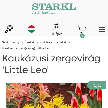
Belépés
0
Sortimenty
Évelők
Sziklakerti évelők
Kaukázusi zergevirág 'Little Leo'
Kaukázusi zergevirág
'Little Leo'
Kedvez-
mény!