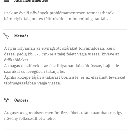
Általános ismertető
Ezek az évelő növények problémamentesen termeszthetők
bármelyik talajon, és téltűrésük is mindenhol garantált.
Metszés
A nyár folyamán az elvirágzott szárakat folyamatosan, késő
ősszel pedig kb. 3-5 cm-re a talaj felett vágja vissza, kivéve az
örökzöldeket.
A magas díszfüveket az ősz folyamán kössük össze, hajtsa le
szárukat és levegősen takarja be.
Április közepe táján a takarást bontsa le, és az elszáradt leveleket
térdmagasságban vágja vissza.
Öntözés
Augusztusig rendszeresen öntözze őket, utána azonban ne, így a
növény felkészülhet a télre.