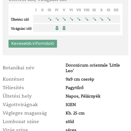
I
II
III
IV
V
VI
VII
VIII
IX
X
XI
XII
Ültetési idő
Virágzási idő
Kevesebb információ
Doronicum orientale 'Little
Botanikai név
Leo'
Konténer
9x9 cm cserép
Téliesítés
Fagytűrő
Ültetési hely
Napos, Félárnyék
Vágottvirágnak
IGEN
Végleges magasság
Kb. 25 cm
Lombozat színe
zöld
Virág színe
sárga