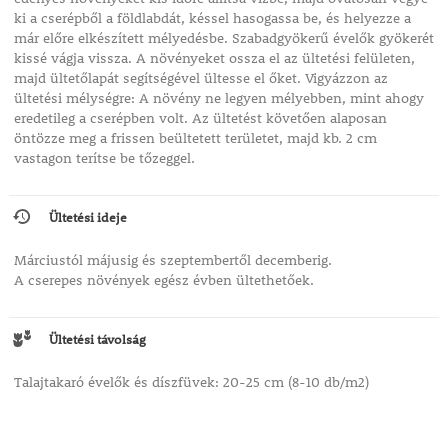
ki a cserépből a földlabdát, késsel hasogassa be, és helyezze a
már előre elkészített mélyedésbe. Szabadgyökerű évelők gyökerét
kissé vágja vissza. A növényeket ossza el az ültetési felületen,
majd ültetőlapát segítségével ültesse el őket. Vigyázzon az
ültetési mélységre: A növény ne legyen mélyebben, mint ahogy
eredetileg a cserépben volt. Az ültetést követően alaposan
öntözze meg a frissen beültetett területet, majd kb. 2 cm
vastagon terítse be tőzeggel.
Ültetési ideje
Márciustól májusig és szeptembertől decemberig.
A cserepes növények egész évben ültethetőek.
Ültetési távolság
Talajtakaró évelők és díszfüvek: 20-25 cm (8-10 db/m2)