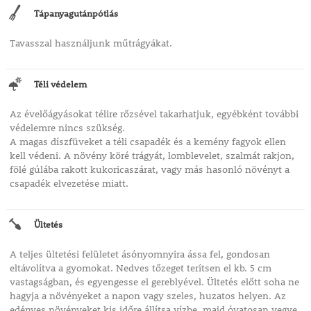
Tápanyagutánpótlás
Tavasszal használjunk műtrágyákat.
Téli védelem
Az évelőágyásokat télire rőzsével takarhatjuk, egyébként további
védelemre nincs szükség.
A magas díszfüveket a téli csapadék és a kemény fagyok ellen
kell védeni. A növény köré trágyát, lomblevelet, szalmát rakjon,
fölé gúlába rakott kukoricaszárat, vagy más hasonló növényt a
csapadék elvezetése miatt.
Ültetés
A teljes ültetési felületet ásónyomnyira ássa fel, gondosan
eltávolítva a gyomokat. Nedves tőzeget terítsen el kb. 5 cm
vastagságban, és egyengesse el gereblyével. Ültetés előtt soha ne
hagyja a növényeket a napon vagy szeles, huzatos helyen. Az
edényes növényeket kis időre állítsa vízbe, majd óvatosan vegye