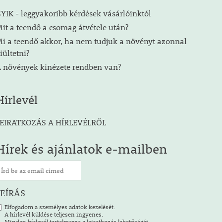
YIK - leggyakoribb kérdések vásárlóinktól
it a teendő a csomag átvétele után?
i a teendő akkor, ha nem tudjuk a növényt azonnal
iültetni?
 növények kinézete rendben van?
Hírlevél
EIRATKOZÁS A HÍRLEVÉLRŐL
Hírek és ajánlatok e-mailben
LEÍRÁS
Elfogadom a személyes adatok kezelését.
A hírlevél küldése teljesen ingyenes.
Minden hírlevél tartalmazza a leiratkozás lehetőségét.