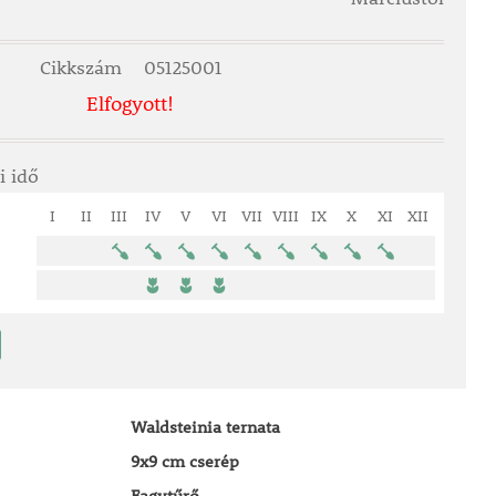
Cikkszám
05125001
Elfogyott!
i idő
I
II
III
IV
V
VI
VII
VIII
IX
X
XI
XII
Waldsteinia ternata
9x9 cm cserép
Fagytűrő