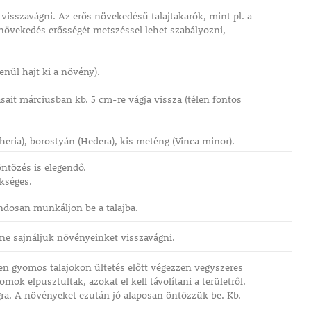
 visszavágni. Az erős növekedésű talajtakarók, mint pl. a
övekedés erősségét metszéssel lehet szabályozni,
enül hajt ki a növény).
sait márciusban kb. 5 cm-re vágja vissza (télen fontos
heria), borostyán (Hedera), kis meténg (Vinca minor).
öntözés is elegendő.
kséges.
ondosan munkáljon be a talajba.
ne sajnáljuk növényeinket visszavágni.
ősen gyomos talajokon ültetés előtt végezzen vegyszeres
ok elpusztultak, azokat el kell távolítani a területről.
ágra. A növényeket ezután jó alaposan öntözzük be. Kb.