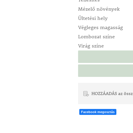
Mézelő növények
Ültetési hely
Végleges magasság
Lombozat színe
Virág színe
HOZZÁADÁS az össz
Facebook megosztás