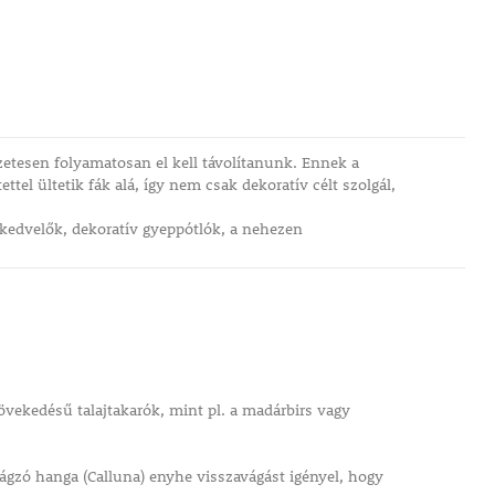
zetesen folyamatosan el kell távolítanunk. Ennek a
el ültetik fák alá, így nem csak dekoratív célt szolgál,
kkedvelők, dekoratív gyeppótlók, a nehezen
növekedésű talajtakarók, mint pl. a madárbirs vagy
irágzó hanga (Calluna) enyhe visszavágást igényel, hogy