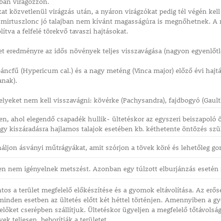
ban virágozzon.
kat közvetlenül virágzás után, a nyáron virágzókat pedig tél végén kell
 mirtuszlonc jó talajban nem kívánt magasságúra is megnőhetnek. A n
lítva a felfelé törekvő tavaszi hajtásokat.
et eredményre az idős növények teljes visszavágása (nagyon egyenlőtl
áncfű (Hypericum cal.) és a nagy meténg (Vinca major) előző évi hajtá
anak).
elyeket nem kell visszavágni: kövérke (Pachysandra), fajdbogyó (Gault
en, ahol elegendő csapadék hullik- ültetéskor az egyszeri beiszapoló 
y kiszáradásra hajlamos talajok esetében kb. kéthetente öntözés szü
áljon ásványi műtrágyákat, amit szórjon a tövek köré és lehetőleg g
n nem igényelnek metszést. Azonban egy túlzott elburjánzás esetén 
ontos a terület megfelelő előkészítése és a gyomok eltávolítása. Az er
minden esetben az ültetés előtt két héttel történjen. Amennyiben a gyom
velőket cserépben szállítjuk. Ültetéskor ügyeljen a megfelelő tőtávols
vek teljesen, beborítják a területet.