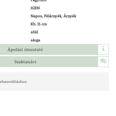
IGEN
Napos, Félárnyék, Árnyék
Kb. 15 cm
zöld
sárga
Ápolási útmutató
Szaktanács
ehasonlításhoz