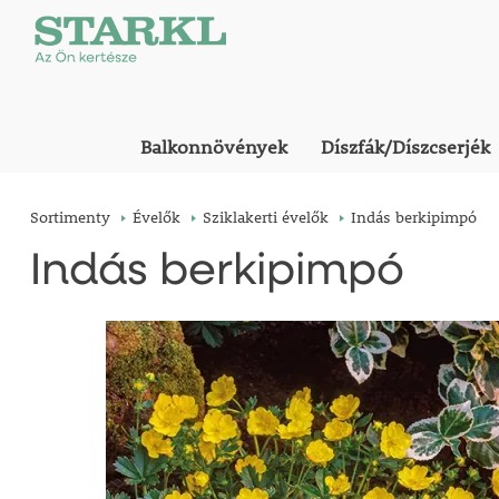
Balkonnövények
Díszfák/Díszcserjék
Sortimenty
Évelők
Sziklakerti évelők
Indás berkipimpó
Indás berkipimpó