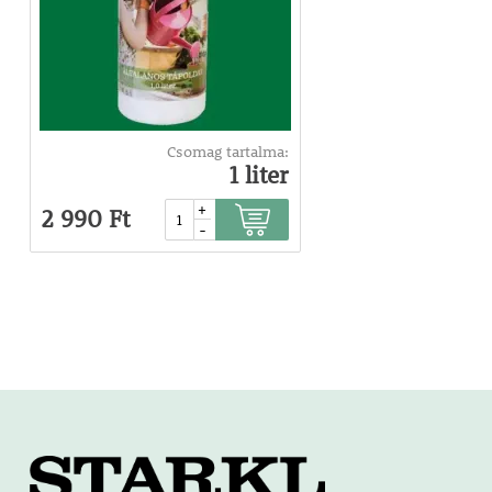
Csomag tartalma:
1 liter
+
2 990 Ft
-