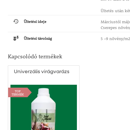
Ültetés után két
Ültetési ideje
Márciustól máju
Cserepes növén
Ültetési távolság
5 –9 növény/m
Kapcsolódó termékek
Univerzális virágvarázs
TOP
TERMÉK