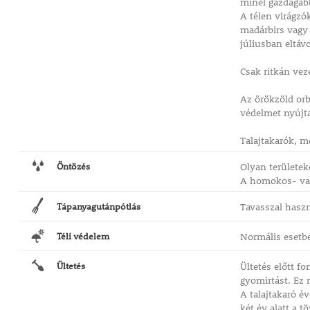
minél gazdagab
A télen virágzó
madárbirs vagy
júliusban eltávo
Csak ritkán vez
Az örökzöld orb
védelmet nyújt
Talajtakarók, m
Öntözés
Olyan területek
A homokos- vag
Tápanyagutánpótlás
Tavasszal haszn
Téli védelem
Normális esetbe
Ültetés
Ültetés előtt f
gyomirtást. Ez 
A talajtakaró é
két év alatt a tö