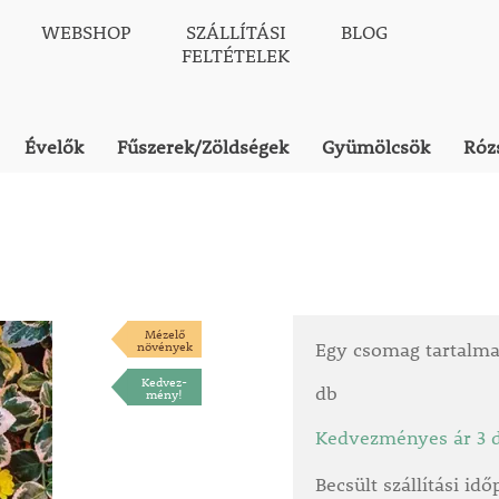
WEBSHOP
SZÁLLÍTÁSI
BLOG
FELTÉTELEK
Évelők
Fűszerek/Zöldségek
Gyümölcsök
Róz
Mézelő
növények
Egy csomag tartalm
Kedvez-
db
mény!
Kedvezményes ár 3 d
Becsült szállítási id