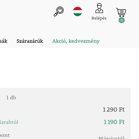
Belépés
0
sák
Szárazárúk
Akció, kedvezmény
a
1 db
1 290 Ft
1 190 Ft
arabtól
őpont
Márciustól