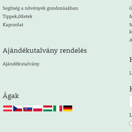
Segítség a növények gondozásában
G
Tippek,ötletek
M
Kapcsolat
M
k
A
Ajándékutalvány rendelés
Ajándékutalvány
L
Ágak