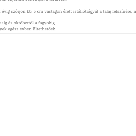
 évig szórjon kb. 5 cm vastagon érett istállótrágyát a talaj felszínér
sig és októbertől a fagyokig.
yek egész évben ültethetőek.
2