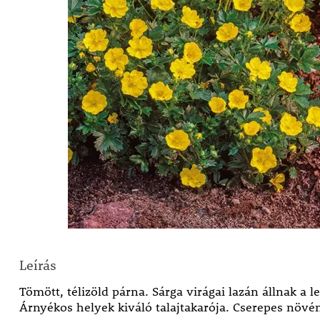
Leírás
Tömött, télizöld párna. Sárga virágai lazán állnak a le
Árnyékos helyek kiváló talajtakarója. Cserepes növé