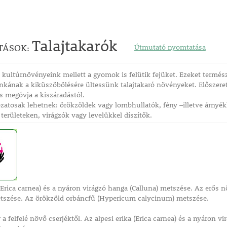
Talajtakarók
TÁSOK:
Útmutató nyomtatása
kultúrnövényeink mellett a gyomok is felütik fejüket. Ezeket termés
kának a kiküszöbölésére ültessünk talajtakaró növényeket. Előszeretett
is megóvja a kiszáradástól.
zatosak lehetnek: örökzöldek vagy lombhullatók, fény –illetve árnyé
területeken, virágzók vagy levelükkel díszítők.
 (Erica carnea) és a nyáron virágzó hanga (Calluna) metszése. Az erős 
tszése. Az örökzöld orbáncfű (Hypericum calycinum) metszése.
a felfelé növő cserjéktől. Az alpesi erika (Erica carnea) és a nyáron v