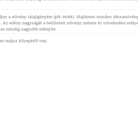
eljen a növény talajigényére (pH-érték). Majdnem minden dézsanövén
. Az edény nagyságát a beültetett növény mérete és növekedési erély
sse mindig nagyobb edénybe.
nt május közepétől van.