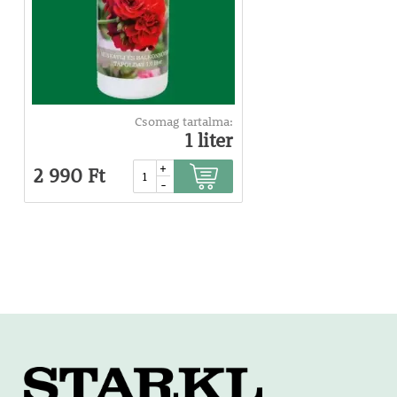
Csomag tartalma:
1 liter
+
2 990 Ft
-