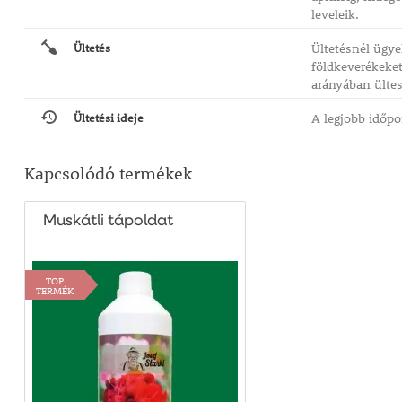
leveleik.
Ültetés
Ültetésnél ügy
földkeverékeket
arányában ülte
Ültetési ideje
A legjobb időpo
Kapcsolódó termékek
Muskátli tápoldat
TOP
TERMÉK