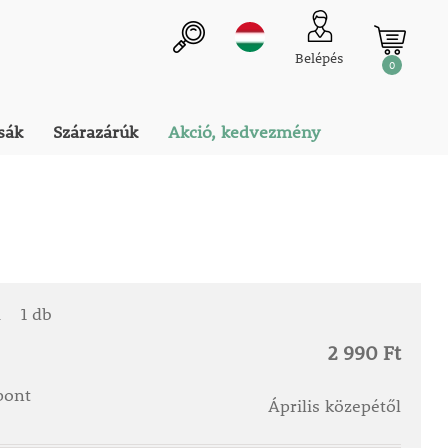
Belépés
0
sák
Szárazárúk
Akció, kedvezmény
a
1 db
2 990 Ft
őpont
Április közepétől