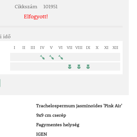
Cikkszám
101951
Elfogyott!
i idő
I
II
III
IV
V
VI
VII
VIII
IX
X
XI
XII
Trachelospermum jasminoides 'Pink Air'
9x9 cm cserép
Fagymentes helység
IGEN