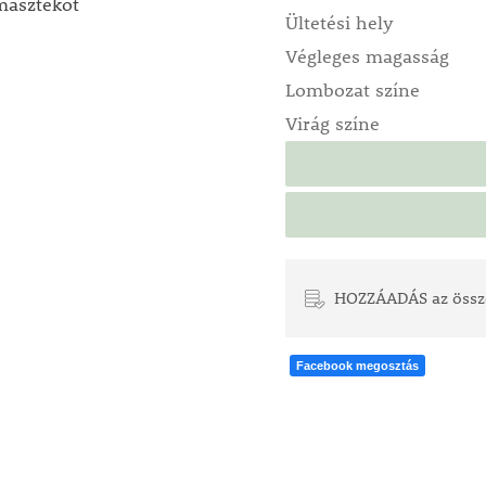
masztékot
Ültetési hely
Végleges magasság
Lombozat színe
Virág színe
HOZZÁADÁS az össz
Facebook megosztás