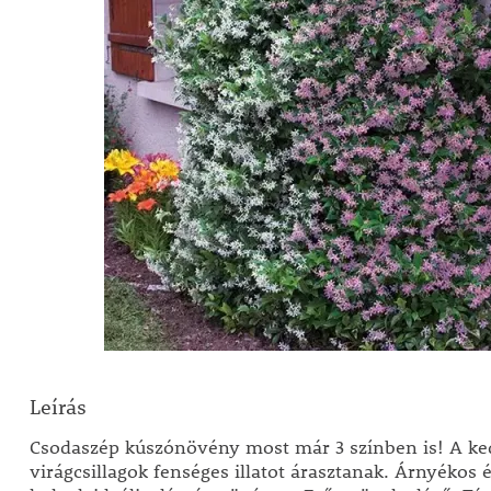
Leírás
Csodaszép kúszónövény most már 3 színben is! A ke
virágcsillagok fenséges illatot árasztanak. Árnyékos 