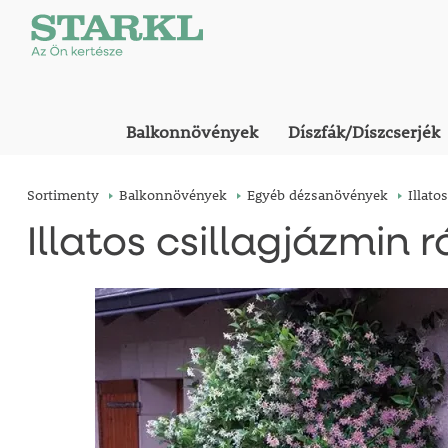
Balkonnövények
Díszfák/Díszcserjék
Sortimenty
Balkonnövények
Egyéb dézsanövények
Illato
Illatos csillagjázmin r