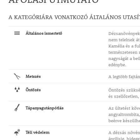
A KATEGÓRIÁRA VONATKOZÓ ÁLTALÁNOS UTASÍ
Általános ismertető
Dézsanövényekn
nem telelnek át
Kamélia és a fu
természetesen n
nagyságát a beü
edénybe.
Metszés
A legtöbb fajtá
Öntözés
Öntözés szükség
és szellőzetlen
Tápanyagutánpótlás
Az ültetést köv
angyaltrombita,
beérve készülhe
Téli védelem
A dézsás növény
áprilisig, hide