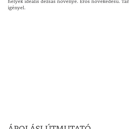
helyek ideális dézsás növénye. Erős növekedésű. Tá
igényel.
ÁPOLÁSI ÚTMUTATÓ