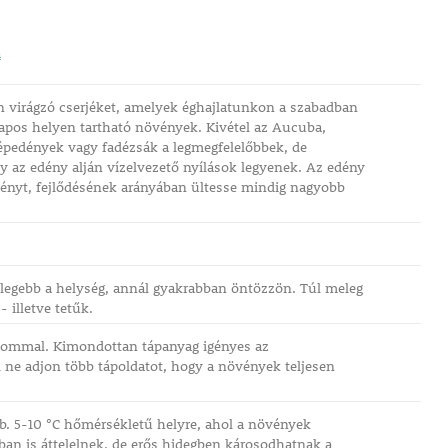
a
 virágzó cserjéket, amelyek éghajlatunkon a szabadban
apos helyen tartható növények. Kivétel az Aucuba,
répedények vagy fadézsák a legmegfelelőbbek, de
 az edény alján vízelvezető nyílások legyenek. Az edény
övényt, fejlődésének arányában ültesse mindig nagyobb
elegebb a helység, annál gyakrabban öntözzön. Túl meleg
 illetve tetűk.
kalommal. Kimondottan tápanyag igényes az
 ne adjon több tápoldatot, hogy a növények teljesen
 kb. 5-10 °C hőmérsékletű helyre, ahol a növények
ban is áttelelnek, de erős hidegben károsodhatnak a