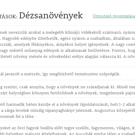
Dézsanövények
TÁSOK:
Útmutató nyomtatás
ek nevezzük azokat a melegebb klímájú vidékekről származó, nyáron
. Nagyobb edénybe ültethetők, egész nyáron a szabadban, általában n
ksziák, amelyek félárnyékos, árnyékos helyet igényelnek. A nagy cse
agy méretű műanyag edények is alkalmasak beültetésre. Fontos, hogy
ltetett növény mérete és növekedési erélye alapján válassza ki. A n
nál javasolt a metszés, így megőrizhető természetes szépségük.
 szerint, csak annyira, hogy a növények ne száradjanak ki. Minél m
, zárt helységben könnyen fertőződnek a növények, megjelennek pajzs-
ető harmadik héten kezdje el a növények tápoldatozását, heti 1-2 al
 a sárga levelek mindig tápanyaghiányt jeleznek. Augusztus közepétől
ssenek fel a télre.
eket az őszi fagyok beállta előtt tegye szellős, fagymentes, világos,
gebb helyeken májusig áttelelhetnek. Az Aucubák enyhe télen a szabad