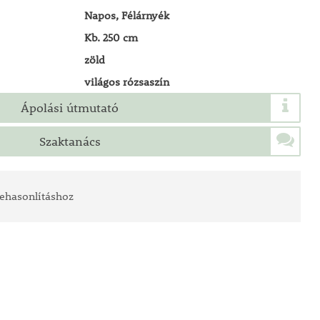
Napos, Félárnyék
Kb. 250 cm
zöld
világos rózsaszín
Ápolási útmutató
Szaktanács
ehasonlításhoz