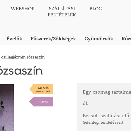
WEBSHOP
SZÁLLÍTÁSI
BLOG
FELTÉTELEK
Évelők
Fűszerek/Zöldségek
Gyümölcsök
Róz
s csillagjázmin rózsaszín
ózsaszín
Mézelő
növények
Egy csomag tartalm
Illatos
db
Becsült szállítási id
(jelenlegi rendeléssel)