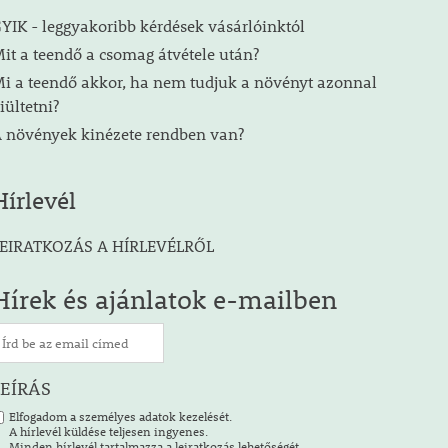
YIK - leggyakoribb kérdések vásárlóinktól
it a teendő a csomag átvétele után?
i a teendő akkor, ha nem tudjuk a növényt azonnal
iültetni?
 növények kinézete rendben van?
Hírlevél
EIRATKOZÁS A HÍRLEVÉLRŐL
Hírek és ajánlatok e-mailben
LEÍRÁS
Elfogadom a személyes adatok kezelését.
A hírlevél küldése teljesen ingyenes.
Minden hírlevél tartalmazza a leiratkozás lehetőségét.