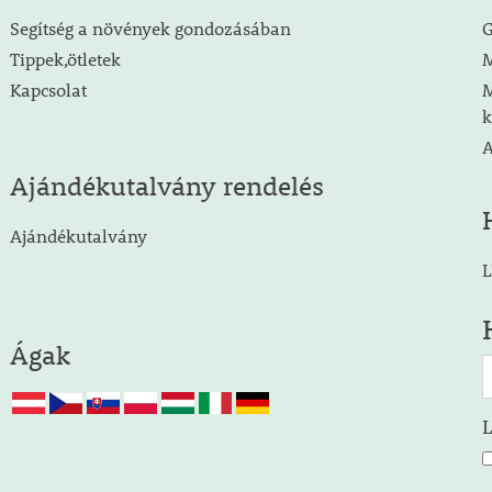
Segítség a növények gondozásában
G
Tippek,ötletek
M
Kapcsolat
M
k
A
Ajándékutalvány rendelés
Ajándékutalvány
L
Ágak