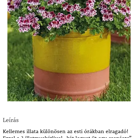
Leírás
Kellemes illata különösen az esti órákban elragadó!