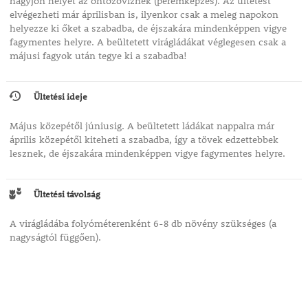
hagyjon helyet az öntözővíznek (peremképzés). Az ültetést
elvégezheti már áprilisban is, ilyenkor csak a meleg napokon
helyezze ki őket a szabadba, de éjszakára mindenképpen vigye
fagymentes helyre. A beültetett virágládákat véglegesen csak a
májusi fagyok után tegye ki a szabadba!
Ültetési ideje
Május közepétől júniusig. A beültetett ládákat nappalra már
április közepétől kiteheti a szabadba, így a tövek edzettebbek
lesznek, de éjszakára mindenképpen vigye fagymentes helyre.
Ültetési távolság
A virágládába folyóméterenként 6-8 db növény szükséges (a
nagyságtól függően).