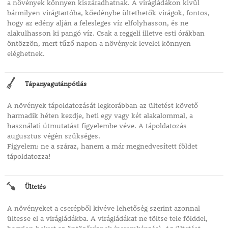
a növények könnyen kiszáradhatnak. A virágládákon kívül
bármilyen virágtartóba, kőedénybe ültethetők virágok, fontos,
hogy az edény alján a felesleges víz elfolyhasson, és ne
alakulhasson ki pangó víz. Csak a reggeli illetve esti órákban
öntözzön, mert tűző napon a növények levelei könnyen
eléghetnek.
Tápanyagutánpótlás
A növények tápoldatozását legkorábban az ültetést követő
harmadik héten kezdje, heti egy vagy két alakalommal, a
használati útmutatást figyelembe véve. A tápoldatozás
augusztus végén szükséges.
Figyelem: ne a száraz, hanem a már megnedvesített földet
tápoldatozza!
Ültetés
A növényeket a cserépből kivéve lehetőség szerint azonnal
ültesse el a virágládákba. A virágládákat ne töltse tele földdel,