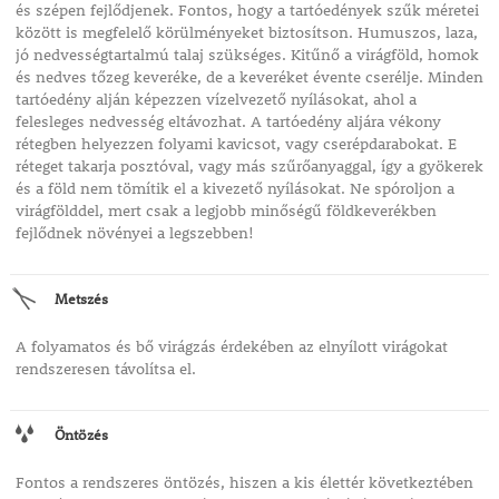
és szépen fejlődjenek. Fontos, hogy a tartóedények szűk méretei
között is megfelelő körülményeket biztosítson. Humuszos, laza,
jó nedvességtartalmú talaj szükséges. Kitűnő a virágföld, homok
és nedves tőzeg keveréke, de a keveréket évente cserélje. Minden
tartóedény alján képezzen vízelvezető nyílásokat, ahol a
felesleges nedvesség eltávozhat. A tartóedény aljára vékony
rétegben helyezzen folyami kavicsot, vagy cserépdarabokat. E
réteget takarja posztóval, vagy más szűrőanyaggal, így a gyökerek
és a föld nem tömítik el a kivezető nyílásokat. Ne spóroljon a
virágfölddel, mert csak a legjobb minőségű földkeverékben
fejlődnek növényei a legszebben!
Metszés
A folyamatos és bő virágzás érdekében az elnyílott virágokat
rendszeresen távolítsa el.
Öntözés
Fontos a rendszeres öntözés, hiszen a kis élettér következtében