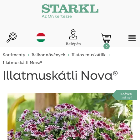
Belépés
0
Sortimenty
Balkonnövények
Illatos muskátlik
Illatmuskátli Nova®
Illatmuskátli Nova®
Kedvez-
mény!