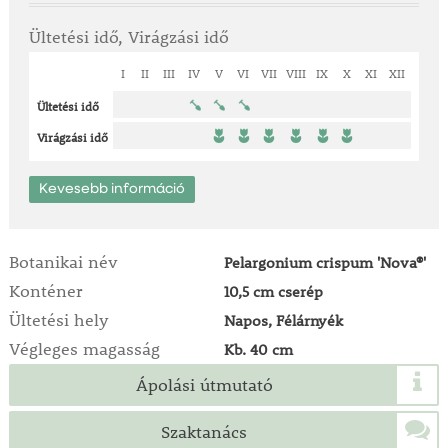
Ültetési idő, Virágzási idő
I
II
III
IV
V
VI
VII
VIII
IX
X
XI
XII
Ültetési idő
Virágzási idő
Kevesebb információ
Botanikai név
Pelargonium crispum 'Nova®'
Konténer
10,5 cm cserép
Ültetési hely
Napos, Félárnyék
Végleges magasság
Kb. 40 cm
Ápolási útmutató
Szaktanács