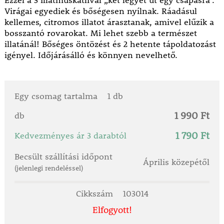
Ezzel a 3 illatmuskátlival „két legyet üt egy csapásra”.
Virágai egyediek és bőségesen nyílnak. Ráadásul
kellemes, citromos illatot árasztanak, amivel elűzik a
bosszantó rovarokat. Mi lehet szebb a természet
illatánál! Bőséges öntözést és 2 hetente tápoldatozást
igényel. Időjárásálló és könnyen nevelhető.
Egy csomag tartalma
1 db
1 990 Ft
db
1 790 Ft
Kedvezményes ár 3 darabtól
Becsült szállítási időpont
Április közepétől
(jelenlegi rendeléssel)
Cikkszám
103014
Elfogyott!