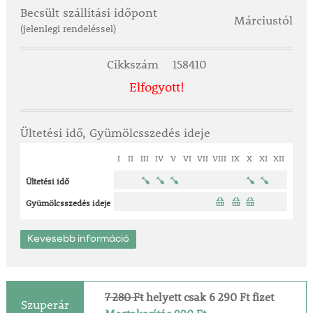
'Navaho' rendkívül ellenálló a betegségekkel
Becsült szállítási időpont
szemben. A kollekció áll: 2 db. Himbo Top málnából
Márciustól
(jelenlegi rendeléssel)
és 1 db Navaho szederből.
Cikkszám
158410
Elfogyott!
Ültetési idő, Gyümölcsszedés ideje
I
II
III
IV
V
VI
VII
VIII
IX
X
XI
XII
Ültetési idő
Gyümölcsszedés ideje
Kevesebb információ
7 280 Ft
helyett csak 6 290 Ft fizet
Szuperár