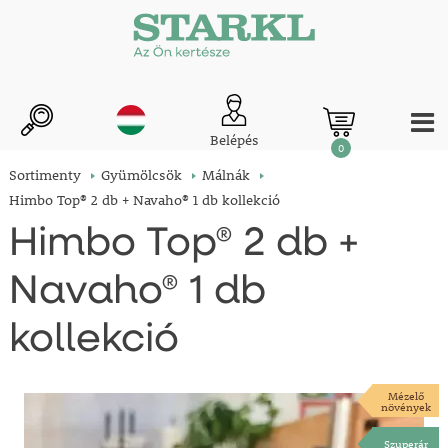
Belépés
0
Sortimenty
Gyümölcsök
Málnák
Himbo Top® 2 db + Navaho® 1 db kollekció
Himbo Top® 2 db +
Navaho® 1 db
kollekció
Mézelő
növények
Szuperár