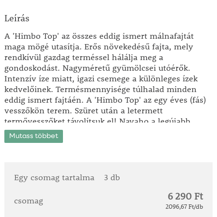
Leírás
A 'Himbo Top' az összes eddig ismert málnafajtát
maga mögé utasítja. Erős növekedésű fajta, mely
rendkívül gazdag terméssel hálálja meg a
gondoskodást. Nagyméretű gyümölcsei utóérők.
Intenzív íze miatt, igazi csemege a különleges ízek
kedvelőinek. Termésmennyisége túlhalad minden
eddig ismert fajtáén. A 'Himbo Top' az egy éves (fás)
vesszőkön terem. Szüret után a letermett
termővesszőket távolítsuk el! Navaho a legújabb
szederfajta, melynek szüretelése nem okoz többé
Mutass többet
fáradtságot. 1. Növekedése függőleges, nem széthajló.
2. A hajtásai tüskenélküliek. 3. Nagyméretű
gyümölcsei lédúsak, kíváló ízűek. Felejtse el a
bozótszerűen növő vad szeder betakarításának
Egy csomag tartalma
3 db
nehézségeit! Ismerje meg Ön is a 'Navaho' fenséges
6 290 Ft
gyümölcseit. Mindenekelőtt gondoljon a gyerekekre,
csomag
hagyja őket, engedjenek a szeder csábításának. A
2096,67 Ft/db