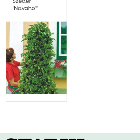
Szeder
'Navaho®'