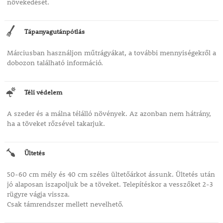
növekedését.
Tápanyagutánpótlás
Márciusban használjon műtrágyákat, a további mennyiségekről a
dobozon található információ.
Téli védelem
A szeder és a málna télálló növények. Az azonban nem hátrány,
ha a töveket rőzsével takarjuk.
Ültetés
50-60 cm mély és 40 cm széles ültetőárkot ássunk. Ültetés után
jó alaposan iszapoljuk be a töveket. Telepítéskor a vesszőket 2-3
rügyre vágja vissza.
Csak támrendszer mellett nevelhető.