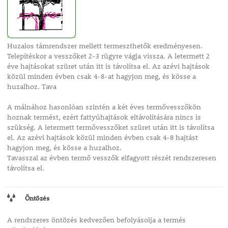
Huzalos támrendszer mellett termeszthetők eredményesen.
Telepítéskor a vesszőket 2-3 rügyre vágja vissza. A letermett 2
éve hajtásokat szüret után itt is távolítsa el. Az azévi hajtások
közül minden évben csak 4-8-at hagyjon meg, és kösse a
huzalhoz. Tava
A málnához hasonlóan szintén a két éves termővesszőkön
hoznak termést, ezért fattyúhajtások eltávolítására nincs is
szükség. A letermett termővesszőket szüret után itt is távolítsa
el. Az azévi hajtások közül minden évben csak 4-8 hajtást
hagyjon meg, és kösse a huzalhoz.
Tavasszal az évben termő vesszők elfagyott részét rendszeresen
távolítsa el.
Öntözés
A rendszeres öntözés kedvezően befolyásolja a termés