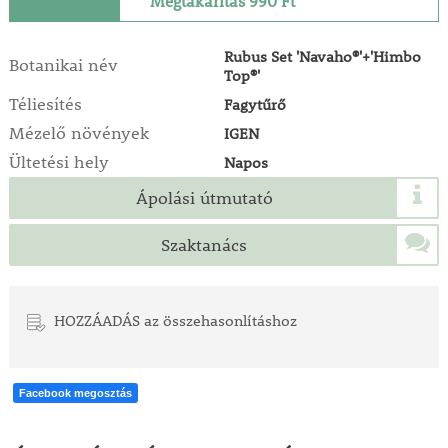
Megtakarítás 990 Ft
Rubus Set 'Navaho®'+'Himbo
Botanikai név
Top®'
Téliesítés
Fagytűrő
Mézelő növények
IGEN
Ültetési hely
Napos
Ápolási útmutató
Szaktanács
HOZZÁADÁS az összehasonlításhoz
Facebook megosztás