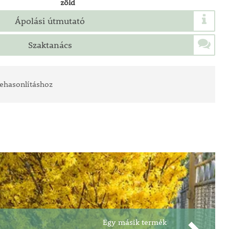
zöld
Ápolási útmutató
Szaktanács
ehasonlításhoz
Egy másik termék