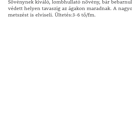
Sövénynek kiváló, lombhullató növény, bár bebarnult
védett helyen tavaszig az ágakon maradnak. A nagy
metszést is elviseli. Ültetés:3-6 tő/fm.