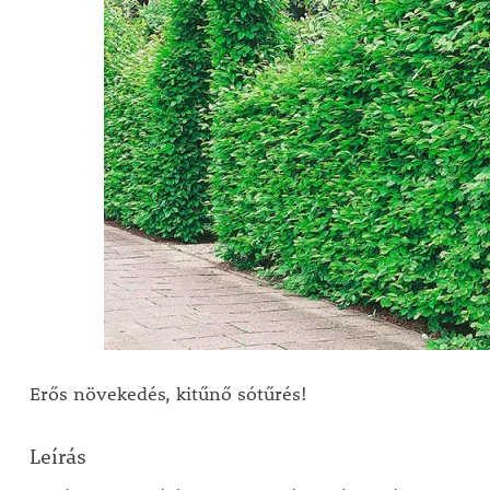
Erős növekedés, kitűnő sótűrés!
Leírás