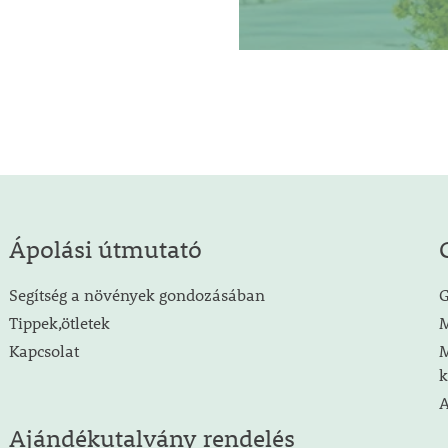
Ápolási útmutató
Segítség a növények gondozásában
G
Tippek,ötletek
M
Kapcsolat
M
k
A
Ajándékutalvány rendelés