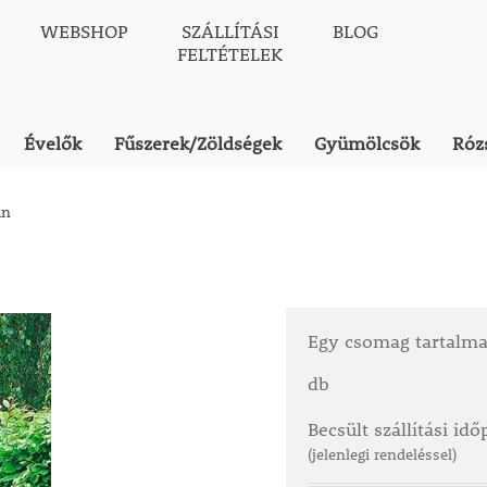
WEBSHOP
SZÁLLÍTÁSI
BLOG
FELTÉTELEK
Évelők
Fűszerek/Zöldségek
Gyümölcsök
Róz
án
Egy csomag tartalm
db
Becsült szállítási id
(jelenlegi rendeléssel)