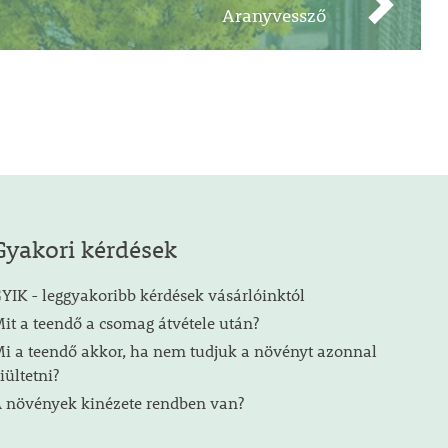
Aranyvessző
Gyakori kérdések
YIK - leggyakoribb kérdések vásárlóinktól
it a teendő a csomag átvétele után?
i a teendő akkor, ha nem tudjuk a növényt azonnal
iültetni?
 növények kinézete rendben van?