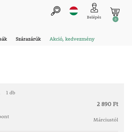
Belépés
0
sák
Szárazárúk
Akció, kedvezmény
a
1 db
2 890 Ft
őpont
Márciustól