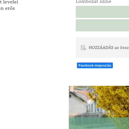
Lombozat színe
 levelei
on erős
HOZZÁADÁS az össz
Facebook megosztás