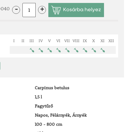
0040
-
+
I
II
III
IV
V
VI
VII
VIII
IX
X
XI
XII
Carpinus betulus
1,5 l
Fagytűrő
Napos, Félárnyék, Árnyék
100 - 800 cm