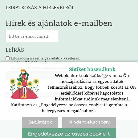
LEIRATKOZÁS A HÍRLEVÉLRŐL
Hírek és ajánlatok e-mailben
LEÍRÁS
Elfogadom a személyes adatok kezelését.
A hírlevél küldése teljesen ingyenes.
Minden hírlevél tartalmazza a leiratkozás lehetőségét.
Sütiket használunk
Weboldalunknak szüksége van az Ön
hozzájárulására az egyes adatok
felhasználásához, hogy többek között az Ön
Itt is megtalál minket!
érdeklődési körével kapcsolatos
információkat tudjunk megjeleníteni.
Kattintson az „Engedélyezze az összes cookie-t” gombra a
beleegyezés megadásához..
Beállítások
Mindent elutasítani
Oldaltérkép |
akadálymentesítési nyilatkozat |
cookie-
beállítások
Engedélyezze az összes cookie-t