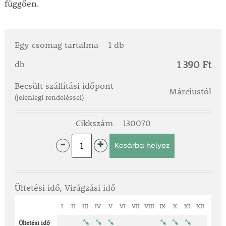
függően.
Egy csomag tartalma
1 db
1 390 Ft
db
Becsült szállítási időpont
Márciustól
(jelenlegi rendeléssel)
Cikkszám
130070
-
+
Ültetési idő, Virágzási idő
I
II
III
IV
V
VI
VII
VIII
IX
X
XI
XII
Ültetési idő