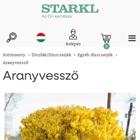
Belépés
0
Sortimenty
Díszfák/Díszcserjék
Egyéb díszcserjék
Aranyvessző
Aranyvessző