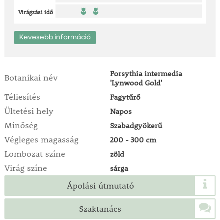
Virágzási idő
Kevesebb információ
Forsythia intermedia
Botanikai név
'Lynwood Gold'
Téliesítés
Fagytűrő
Ültetési hely
Napos
Minőség
Szabadgyökerű
Végleges magasság
200 - 300 cm
Lombozat színe
zöld
Virág színe
sárga
Ápolási útmutató
Szaktanács