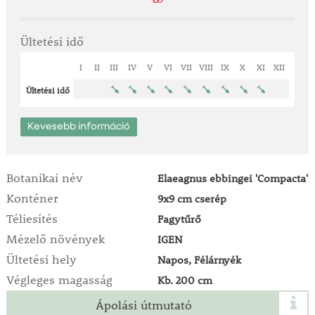
Ültetési idő
I
II
III
IV
V
VI
VII
VIII
IX
X
XI
XII
Ültetési idő
Kevesebb információ
Botanikai név
Elaeagnus ebbingei 'Compacta'
Konténer
9x9 cm cserép
Téliesítés
Fagytűrő
Mézelő növények
IGEN
Ültetési hely
Napos, Félárnyék
Végleges magasság
Kb. 200 cm
Ápolási útmutató