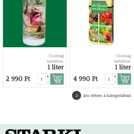
Csomag
Csomag
tartalma:
tartalma:
1 liter
1 liter
+
+
2 990 Ft
4 990 Ft
-
-
2
áru ebben a kategóriában