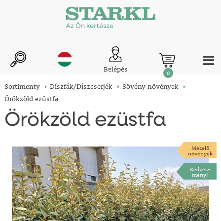
Belépés
0
Sortimenty
Díszfák/Díszcserjék
Sövény növények
Örökzöld ezüstfa
Örökzöld ezüstfa
Mézelő
növények
Kedvez-
mény!