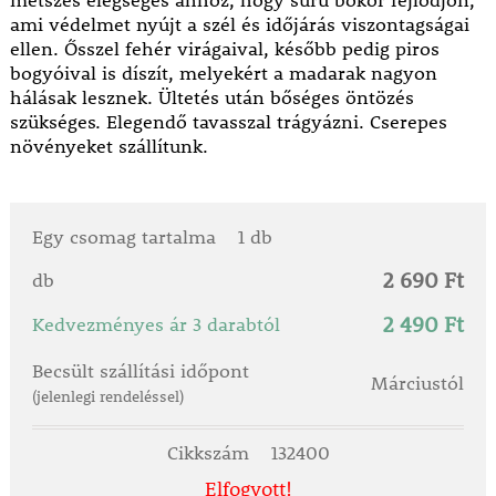
metszés elégséges ahhoz, hogy sűrű bokor fejlődjön,
ami védelmet nyújt a szél és időjárás viszontagságai
ellen. Ősszel fehér virágaival, később pedig piros
bogyóival is díszít, melyekért a madarak nagyon
hálásak lesznek. Ültetés után bőséges öntözés
szükséges. Elegendő tavasszal trágyázni. Cserepes
növényeket szállítunk.
Egy csomag tartalma
1 db
2 690 Ft
db
2 490 Ft
Kedvezményes ár 3 darabtól
Becsült szállítási időpont
Márciustól
(jelenlegi rendeléssel)
Cikkszám
132400
Elfogyott!