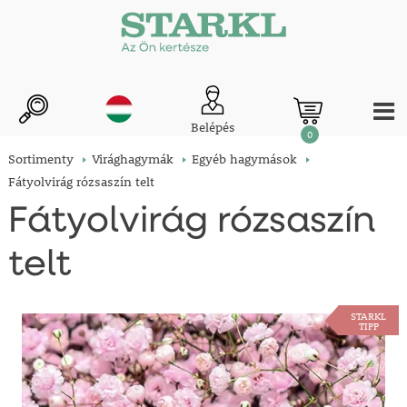
Belépés
0
Sortimenty
Virághagymák
Egyéb hagymások
Fátyolvirág rózsaszín telt
Fátyolvirág rózsaszín
telt
STARKL
TIPP