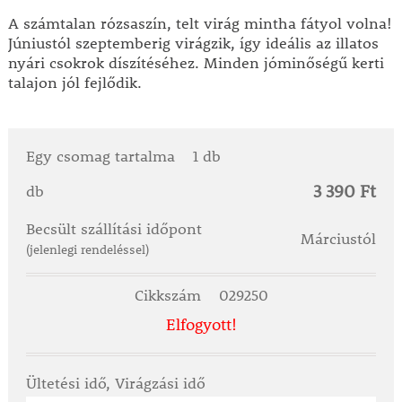
A számtalan rózsaszín, telt virág mintha fátyol volna!
Júniustól szeptemberig virágzik, így ideális az illatos
nyári csokrok díszítéséhez. Minden jóminőségű kerti
talajon jól fejlődik.
Egy csomag tartalma
1 db
3 390 Ft
db
Becsült szállítási időpont
Márciustól
(jelenlegi rendeléssel)
Cikkszám
029250
Elfogyott!
Ültetési idő, Virágzási idő