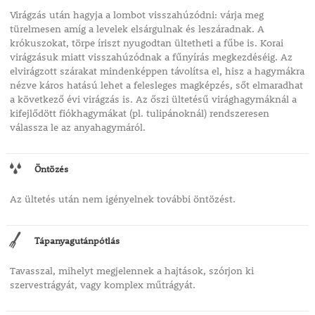
Virágzás után hagyja a lombot visszahúzódni: várja meg
türelmesen amíg a levelek elsárgulnak és leszáradnak. A
krókuszokat, törpe íriszt nyugodtan ültetheti a fűbe is. Korai
virágzásuk miatt visszahúzódnak a fűnyírás megkezdéséig. Az
elvirágzott szárakat mindenképpen távolítsa el, hisz a hagymákra
nézve káros hatású lehet a felesleges magképzés, sőt elmaradhat
a következő évi virágzás is. Az őszi ültetésű virághagymáknál a
kifejlődött fiókhagymákat (pl. tulipánoknál) rendszeresen
válassza le az anyahagymáról.
Öntözés
Az ültetés után nem igényelnek további öntözést.
Tápanyagutánpótlás
Tavasszal, mihelyt megjelennek a hajtások, szórjon ki
szervestrágyát, vagy komplex műtrágyát.