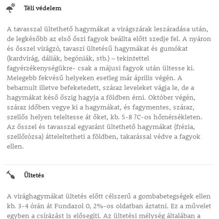
Téli védelem
A tavasszal ültethető hagymákat a virágszárak leszáradása után,
de legkésőbb az első őszi fagyok beállta előtt szedje fel. A nyáron
és ősszel virágzó, tavaszi ültetésű hagymákat és gumókat
(kardvirág, dáliák, begóniák, stb.) – tekintettel
fagyérzékenységükre- csak a májusi fagyok után ültesse ki.
Melegebb fekvésű helyeken esetleg már április végén. A
bebarnult illetve befeketedett, száraz leveleket vágja le, de a
hagymákat késő őszig hagyja a földben érni. Október végén,
száraz időben vegye ki a hagymákat, és fagymentes, száraz,
szellős helyen teleltesse át őket, kb. 5-8 ?C-os hőmérsékleten.
Az ősszel és tavasszal egyaránt ültethető hagymákat (frézia,
szellőrózsa) átteleltetheti a földben, takarással védve a fagyok
ellen.
Ültetés
A virághagymákat ültetés előtt célszerű a gombabetegségek ellen
kb. 3-4 órán át Fundazol 0, 2%-os oldatban áztatni. Ez a művelet
egyben a csírázást is elősegíti. Az ültetési mélység általában a