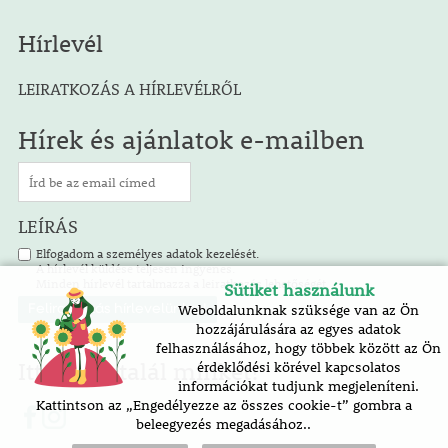
Hírlevél
LEIRATKOZÁS A HÍRLEVÉLRŐL
Hírek és ajánlatok e-mailben
LEÍRÁS
Elfogadom a személyes adatok kezelését.
A hírlevél küldése teljesen ingyenes.
Minden hírlevél tartalmazza a leiratkozás lehetőségét.
Sütiket használunk
Weboldalunknak szüksége van az Ön
hozzájárulására az egyes adatok
felhasználásához, hogy többek között az Ön
Itt is megtalál minket!
érdeklődési körével kapcsolatos
információkat tudjunk megjeleníteni.
Kattintson az „Engedélyezze az összes cookie-t” gombra a
beleegyezés megadásához..