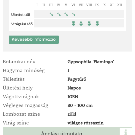
I
II
III
IV
V
VI
VII
VIII
IX
X
XI
XII
Ültetési idő
Virágzási idő
Kevesebb információ
Botanikai név
Gypsophila 'Flamingo'
Hagyma minőség
I
Téliesítés
Fagytűrő
Ültetési hely
Napos
Vágottvirágnak
IGEN
Végleges magasság
80 - 100 cm
Lombozat színe
zöld
Virág színe
világos rózsaszín
Ápolási útmutató