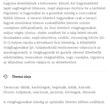
hagyma átmérőjének a kétszerese. Kézzel, kis hagymaültető
lapát segítségével ültessen, majd alaposan öntözze be a területet.
Figyelem! A hagymákat és a gumókat mindig a csúcsukkal
felfelé ültesse. A tavaszi ültetésű hagymákat csak a tavaszi
fagyok elmúltával ültesse szabadföldbe (tetszés szerint
cserépben előhajtatható). Az őszi ültetésű virághagymákat,
május végén-június, elején szedheti fel a talaj feletti részek
elszáradása után, majd letisztítva, szellős, viszonylag hűvös (10-
15 C) helyen tárolja a következő őszi ültetésig. A kifejlődött
virághagymákat (pl. tulipánoknál) rendszeresen válassza le az
anyahagymáról. A virághagymák és gumók sikerrel ültethetők
erkélyládába, teraszokon virágtartókba, vagy cserépbe, vigyázva
az állandóan nedves talajra és az átteleltetésre.
Ültetési ideje
Tavasszal: dáliák, kardvirágok, begóniák, kálák, kannák.
Ősszel: tulipánok, nárciszok, jácintok, hóvirágok, liliomok.
A virághagymákat mindig az optimális ültetési időben szállítjuk.