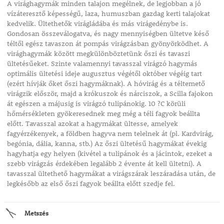
A virághagymák minden talajon megélnek, de legjobban a jó
vízáteresztő képességű, laza, humuszban gazdag kerti talajokat
kedvelik. Ültethetők virágládába és más virágedénybe is.
Gondosan összeválogatva, és nagy mennyiségben ültetve késő
téltől egész tavaszon át pompás virágzásban gyönyörködhet. A
virághagymák között megkülönböztetünk őszi és tavaszi
ültetésűeket. Szinte valamennyi tavasszal virágzó hagymás
optimális ültetési ideje augusztus végétől október végéig tart
(ezért hívják őket őszi hagymáknak). A hóvirág és a téltemető
virágzik először, majd a krókuszok és nárciszok, a Scilla fajokon
át egészen a májusig is virágzó tulipánokig. 10 ?C körüli
hőmérsékleten gyökeresednek meg még a téli fagyok beállta
előtt. Tavasszal azokat a hagymákat ültesse, amelyek
fagyérzékenyek, a földben hagyva nem telelnek át (pl. Kardvirág,
begónia, dália, kanna, stb.) Az őszi ültetésű hagymákat évekig
hagyhatja egy helyen (kivétel a tulipánok és a jácintok, ezeket a
szebb virágzás érdekében legalább 2 évente át kell ültetni). A
tavasszal ültethető hagymákat a virágszárak leszáradása után, de
legkésőbb az első őszi fagyok beállta előtt szedje fel.
Metszés