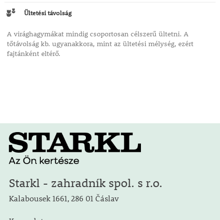
Ültetési távolság
A virághagymákat mindig csoportosan célszerű ültetni. A
tőtávolság kb. ugyanakkora, mint az ültetési mélység, ezért
fajtánként eltérő.
Starkl - zahradník spol. s r.o.
Kalabousek 1661, 286 01 Čáslav