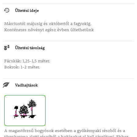
Ültetési ideje
Márciustól májusig és októbertől a fagyokig.
Konténeres növényt egész évben ültethetünk
Ültetési távolság
Fácskák: 1,25-1,5 méter.
Bokrok: 1-2 méter.
Vadhajtások
A magastörzsű bogyósok esetében a gyökérnyaki részből és a
törzskorona alatti részéből a hajtásokat el kell távolítani. Ehhez