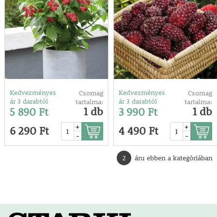
Kedvezményes
Kedvezményes
Csomag
Csomag
ár 3 darabtól
ár 3 darabtól
tartalma:
tartalma:
1 db
1 db
5 890 Ft
3 990 Ft
+
+
6 290 Ft
4 490 Ft
-
-
2
áru ebben a kategóriában