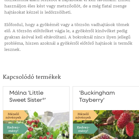
használjon éles kést vagy metszőollót, de a még fiatal zsenge
hajtásokat kézzel is ledörzsölheti.
Előfordul, hogy a gyökérnél vagy a törzsön vadhajtások törnek
elő. A törzsön előtörőket vágja le, a gyökérről kinövőket pedig
gyakran ásóval kell eltávolítani. A bokroknál nincs ilyen jellegű
probléma, hiszen azoknál a gyökérről előtörő hajtások is termők
lesznek.
Kapcsolódó termékek
Málna 'Little
'Buckingham
Sweet Sister®'
Tayberry'
Mézelő
Mézelő
növények
növények
Kedvez-
Kedvez-
mény!
mény!