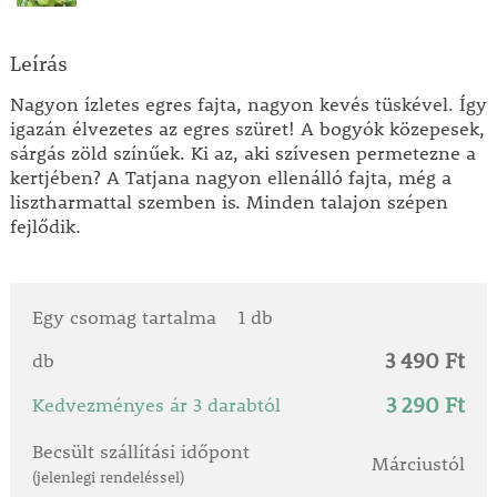
Leírás
Nagyon ízletes egres fajta, nagyon kevés tüskével. Így
igazán élvezetes az egres szüret! A bogyók közepesek,
sárgás zöld színűek. Ki az, aki szívesen permetezne a
kertjében? A Tatjana nagyon ellenálló fajta, még a
lisztharmattal szemben is. Minden talajon szépen
fejlődik.
Egy csomag tartalma
1 db
3 490 Ft
db
3 290 Ft
Kedvezményes ár 3 darabtól
Becsült szállítási időpont
Márciustól
(jelenlegi rendeléssel)