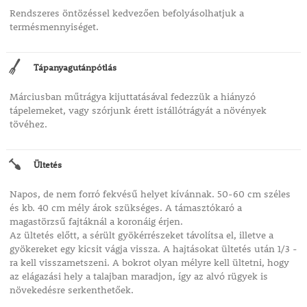
Rendszeres öntözéssel kedvezően befolyásolhatjuk a
termésmennyiséget.
Tápanyagutánpótlás
Márciusban műtrágya kijuttatásával fedezzük a hiányzó
tápelemeket, vagy szórjunk érett istállótrágyát a növények
tövéhez.
Ültetés
Napos, de nem forró fekvésű helyet kívánnak. 50-60 cm széles
és kb. 40 cm mély árok szükséges. A támasztókaró a
magastörzsű fajtáknál a koronáig érjen.
Az ültetés előtt, a sérült gyökérrészeket távolítsa el, illetve a
gyökereket egy kicsit vágja vissza. A hajtásokat ültetés után 1/3 -
ra kell visszametszeni. A bokrot olyan mélyre kell ültetni, hogy
az elágazási hely a talajban maradjon, így az alvó rügyek is
növekedésre serkenthetőek.