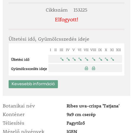
Cikkszám
153225
Elfogyott!
Ültetési idő, Gyümölcsszedés ideje
I
II
III
IV
V
VI
VII
VIII
IX
X
XI
XII
Ültetési idő
Gyümölcsszedés ideje
Kevesebb információ
Botanikai név
Ribes uva-crispa 'Tatjana'
Konténer
9x9 cm cserép
Téliesítés
Fagytűrő
Mézelő növények
IGEN