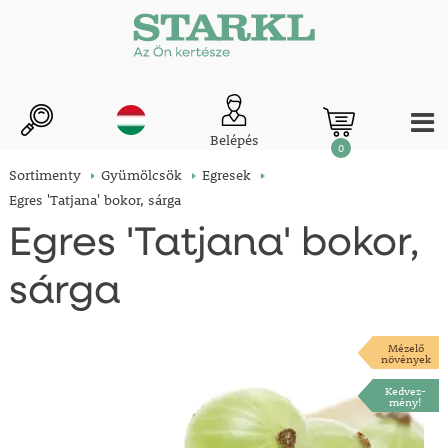
Belépés
0
Sortimenty
Gyümölcsök
Egresek
Egres 'Tatjana' bokor, sárga
Egres 'Tatjana' bokor,
sárga
Mézelő
növények
Kedvez-
mény!