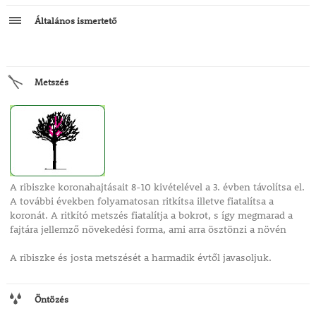
Általános ismertető
Metszés
A ribiszke koronahajtásait 8-10 kivételével a 3. évben távolítsa el.
A további években folyamatosan ritkítsa illetve fiatalítsa a
koronát. A ritkító metszés fiatalítja a bokrot, s így megmarad a
fajtára jellemző növekedési forma, ami arra ösztönzi a növén
A ribiszke és josta metszését a harmadik évtől javasoljuk.
Öntözés