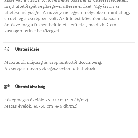
kissé vágja vissza. A növényeket ossza el az ültetési felületen,
majd ültetőlapát segítségével ültesse el őket. Vigyázzon az
ültetési mélységre: A növény ne legyen mélyebben, mint ahogy
eredetileg a cserépben volt. Az ültetést követően alaposan
öntözze meg a frissen beültetett területet, majd kb. 2 cm
vastagon terítse be tőzeggel.
Ültetési ideje
Márciustól májusig és szeptembertől decemberig.
A cserepes növények egész évben ültethetőek.
Ültetési távolság
Középmagas évelők: 25-35 cm (6-8 db/m2)
Magas évelők: 40-50 cm (4-6 db/m2)