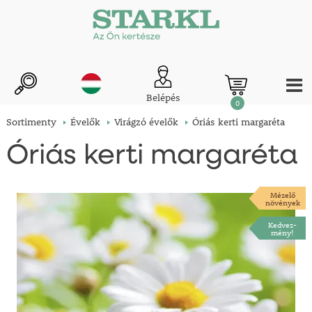
Belépés
0
Sortimenty
Évelők
Virágzó évelők
Óriás kerti margaréta
Óriás kerti margaréta
Mézelő
növények
Kedvez-
mény!