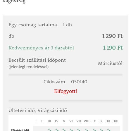
vágóvirág.
Egy csomag tartalma
1 db
1 290 Ft
db
1 190 Ft
Kedvezményes ár 3 darabtól
Becsült szállítási időpont
Márciustól
(jelenlegi rendeléssel)
Cikkszám
050140
Elfogyott!
Ültetési idő, Virágzási idő
I
II
III
IV
V
VI
VII
VIII
IX
X
XI
XII
Ültetési idő