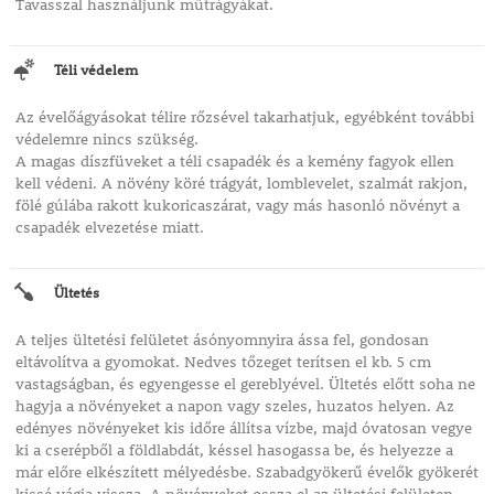
Tavasszal használjunk műtrágyákat.
Téli védelem
Az évelőágyásokat télire rőzsével takarhatjuk, egyébként további
védelemre nincs szükség.
A magas díszfüveket a téli csapadék és a kemény fagyok ellen
kell védeni. A növény köré trágyát, lomblevelet, szalmát rakjon,
fölé gúlába rakott kukoricaszárat, vagy más hasonló növényt a
csapadék elvezetése miatt.
Ültetés
A teljes ültetési felületet ásónyomnyira ássa fel, gondosan
eltávolítva a gyomokat. Nedves tőzeget terítsen el kb. 5 cm
vastagságban, és egyengesse el gereblyével. Ültetés előtt soha ne
hagyja a növényeket a napon vagy szeles, huzatos helyen. Az
edényes növényeket kis időre állítsa vízbe, majd óvatosan vegye
ki a cserépből a földlabdát, késsel hasogassa be, és helyezze a
már előre elkészített mélyedésbe. Szabadgyökerű évelők gyökerét