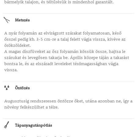
bármelyik talajon, és téltűrésük is mindenhol garantált.
Metszés
A nyár folyamán az elvirágzott szárakat folyamatosan, késő
ősszel pedig kb. 3-5 cm-re a talaj felett vágja vissza, kivéve az
örökzöldeket.
A magas díszfüveket az ősz folyamán kössük össze, hajtsa le
szárukat és levegősen takarja be. Április közepe táján a takarást
bontsa le, és az elszáradt leveleket térdmagasságban vágja
vissza.
Öntözés
Augusztusig rendszeresen öntözze őket, utána azonban ne, így a
növény felkészülhet a télre.
Tápanyagutánpótlás