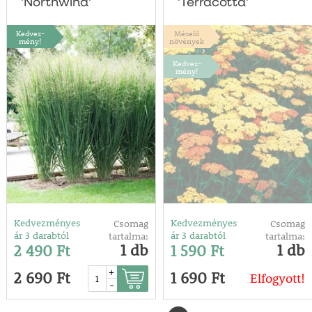
'Northwind'
'Terracotta'
Kedvez-
Mézelő
mény!
növények
Kedvez-
mény!
Kedvezményes
Kedvezményes
Csomag
Csomag
ár 3 darabtól
ár 3 darabtól
tartalma:
tartalma:
1 db
1 db
2 490 Ft
1 590 Ft
+
2 690 Ft
1 690 Ft
Elfogyott!
-