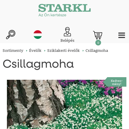
Belépés
0
Sortimenty
Évelők
Sziklakerti évelők
Csillagmoha
Csillagmoha
Kedvez-
mény!