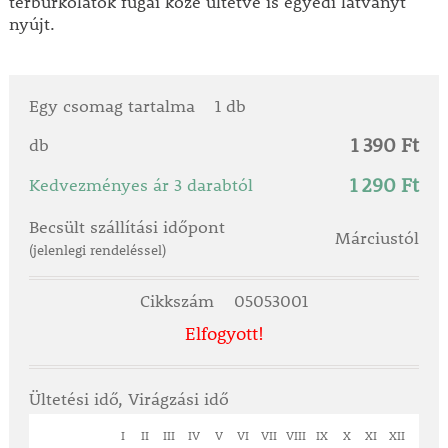
térburkolatok fugái közé ültetve is egyedi látványt
nyújt.
Egy csomag tartalma
1 db
1 390 Ft
db
1 290 Ft
Kedvezményes ár 3 darabtól
Becsült szállítási időpont
Márciustól
(jelenlegi rendeléssel)
Cikkszám
05053001
Elfogyott!
Ültetési idő, Virágzási idő
I
II
III
IV
V
VI
VII
VIII
IX
X
XI
XII