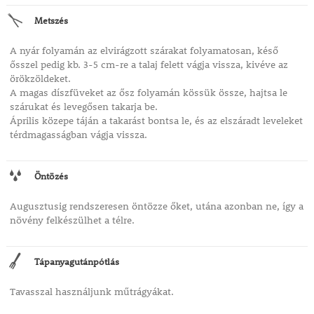
Metszés
A nyár folyamán az elvirágzott szárakat folyamatosan, késő
ősszel pedig kb. 3-5 cm-re a talaj felett vágja vissza, kivéve az
örökzöldeket.
A magas díszfüveket az ősz folyamán kössük össze, hajtsa le
szárukat és levegősen takarja be.
Április közepe táján a takarást bontsa le, és az elszáradt leveleket
térdmagasságban vágja vissza.
Öntözés
Augusztusig rendszeresen öntözze őket, utána azonban ne, így a
növény felkészülhet a télre.
Tápanyagutánpótlás
Tavasszal használjunk műtrágyákat.