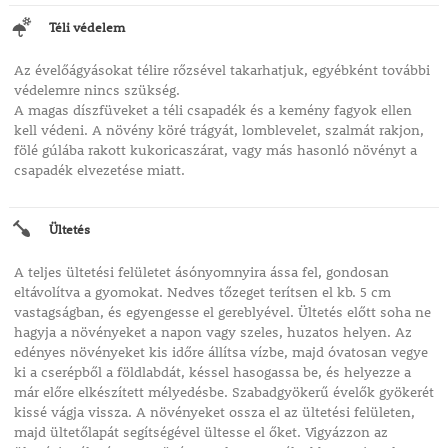
Téli védelem
Az évelőágyásokat télire rőzsével takarhatjuk, egyébként további
védelemre nincs szükség.
A magas díszfüveket a téli csapadék és a kemény fagyok ellen
kell védeni. A növény köré trágyát, lomblevelet, szalmát rakjon,
fölé gúlába rakott kukoricaszárat, vagy más hasonló növényt a
csapadék elvezetése miatt.
Ültetés
A teljes ültetési felületet ásónyomnyira ássa fel, gondosan
eltávolítva a gyomokat. Nedves tőzeget terítsen el kb. 5 cm
vastagságban, és egyengesse el gereblyével. Ültetés előtt soha ne
hagyja a növényeket a napon vagy szeles, huzatos helyen. Az
edényes növényeket kis időre állítsa vízbe, majd óvatosan vegye
ki a cserépből a földlabdát, késsel hasogassa be, és helyezze a
már előre elkészített mélyedésbe. Szabadgyökerű évelők gyökerét
kissé vágja vissza. A növényeket ossza el az ültetési felületen,
majd ültetőlapát segítségével ültesse el őket. Vigyázzon az