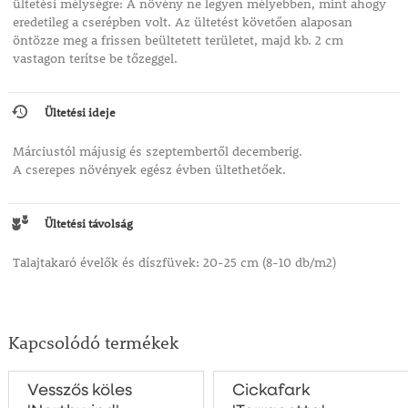
ültetési mélységre: A növény ne legyen mélyebben, mint ahogy
eredetileg a cserépben volt. Az ültetést követően alaposan
öntözze meg a frissen beültetett területet, majd kb. 2 cm
vastagon terítse be tőzeggel.
Ültetési ideje
Márciustól májusig és szeptembertől decemberig.
A cserepes növények egész évben ültethetőek.
Ültetési távolság
Talajtakaró évelők és díszfüvek: 20-25 cm (8-10 db/m2)
Kapcsolódó termékek
Vesszős köles
Cickafark