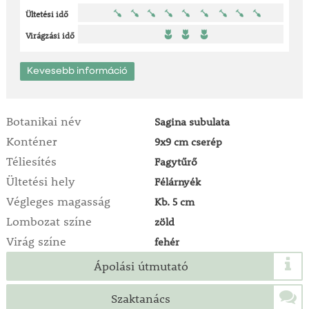
Ültetési idő
Virágzási idő
Kevesebb információ
Botanikai név
Sagina subulata
Konténer
9x9 cm cserép
Téliesítés
Fagytűrő
Ültetési hely
Félárnyék
Végleges magasság
Kb. 5 cm
Lombozat színe
zöld
Virág színe
fehér
Ápolási útmutató
Szaktanács