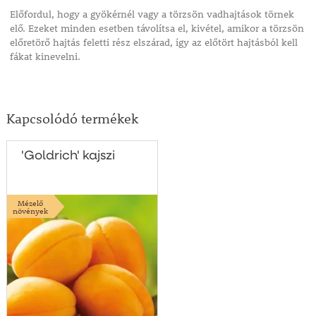
Előfordul, hogy a gyökérnél vagy a törzsön vadhajtások törnek
elő. Ezeket minden esetben távolítsa el, kivétel, amikor a törzsön
előretörő hajtás feletti rész elszárad, így az előtört hajtásból kell
fákat kinevelni.
Kapcsolódó termékek
'Goldrich' kajszi
Mézelő
növények