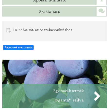
Ápolási útmutató
Szaktanács
HOZZÁADÁS az összehasonlításhoz
Facebook megosztás
Egy másik termék
'Joganta®' szilva