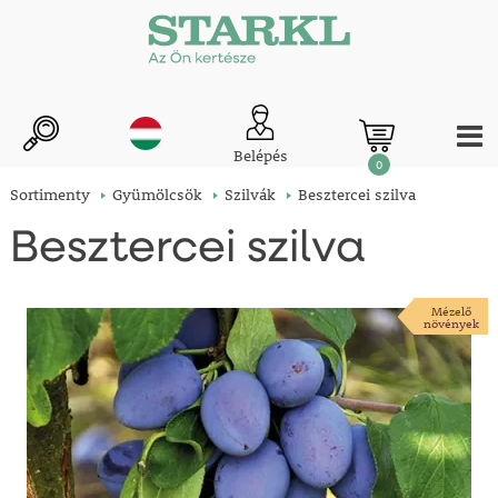
Belépés
0
Sortimenty
Gyümölcsök
Szilvák
Besztercei szilva
Besztercei szilva
Mézelő
növények