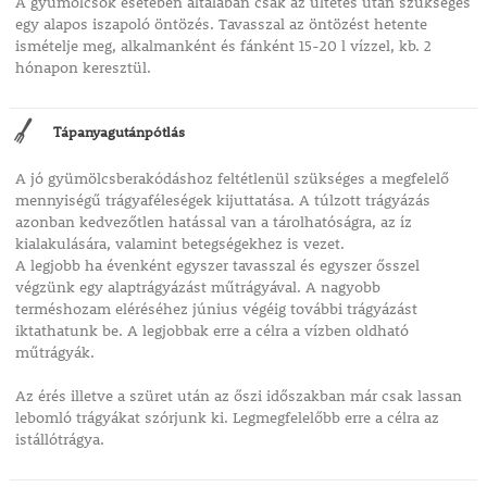
A gyümölcsök esetében általában csak az ültetés után szükséges
egy alapos iszapoló öntözés. Tavasszal az öntözést hetente
ismételje meg, alkalmanként és fánként 15-20 l vízzel, kb. 2
hónapon keresztül.
Tápanyagutánpótlás
A jó gyümölcsberakódáshoz feltétlenül szükséges a megfelelő
mennyiségű trágyaféleségek kijuttatása. A túlzott trágyázás
azonban kedvezőtlen hatással van a tárolhatóságra, az íz
kialakulására, valamint betegségekhez is vezet.
A legjobb ha évenként egyszer tavasszal és egyszer ősszel
végzünk egy alaptrágyázást műtrágyával. A nagyobb
terméshozam eléréséhez június végéig további trágyázást
iktathatunk be. A legjobbak erre a célra a vízben oldható
műtrágyák.
Az érés illetve a szüret után az őszi időszakban már csak lassan
lebomló trágyákat szórjunk ki. Legmegfelelőbb erre a célra az
istállótrágya.