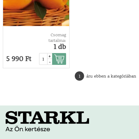
Csomag
tartalma:
1 db
+
5 990 Ft
-
1
áru ebben a kategóriában