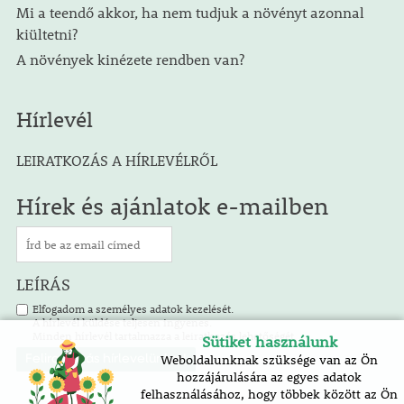
Mi a teendő akkor, ha nem tudjuk a növényt azonnal
kiültetni?
A növények kinézete rendben van?
Hírlevél
LEIRATKOZÁS A HÍRLEVÉLRŐL
Hírek és ajánlatok e-mailben
LEÍRÁS
Elfogadom a személyes adatok kezelését.
A hírlevél küldése teljesen ingyenes.
Minden hírlevél tartalmazza a leiratkozás lehetőségét.
Sütiket használunk
Weboldalunknak szüksége van az Ön
hozzájárulására az egyes adatok
felhasználásához, hogy többek között az Ön