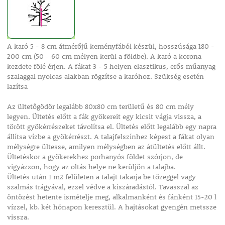
A karó 5 - 8 cm átmérőjű keményfából készül, hosszúsága 180 -
200 cm (50 - 60 cm mélyen kerül a földbe). A karó a korona
kezdete fölé érjen. A fákat 3 - 5 helyen elasztikus, erős műanyag
szalaggal nyolcas alakban rögzítse a karóhoz. Szükség esetén
lazítsa
Az ültetőgödör legalább 80x80 cm területű és 80 cm mély
legyen. Ültetés előtt a fák gyökereit egy kicsit vágja vissza, a
törött gyökérrészeket távolítsa el. Ültetés előtt legalább egy napra
állítsa vízbe a gyökérrészt. A talajfelszínhez képest a fákat olyan
mélységre ültesse, amilyen mélységben az átültetés előtt állt.
Ültetéskor a gyökerekhez porhanyós földet szórjon, de
vigyázzon, hogy az oltás helye ne kerüljön a talajba.
Ültetés után 1 m2 felületen a talajt takarja be tőzeggel vagy
szalmás trágyával, ezzel védve a kiszáradástól. Tavasszal az
öntözést hetente ismételje meg, alkalmanként és fánként 15-20 l
vízzel, kb. két hónapon keresztül. A hajtásokat gyengén metssze
vissza.