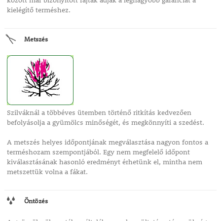
között már bizonyított fajták adják a legnagyobb garanciát a
kielégítő terméshez.
Metszés
Szilváknál a többéves ütemben történő ritkítás kedvezően
befolyásolja a gyümölcs minőségét, és megkönnyíti a szedést.
A metszés helyes időpontjának megválasztása nagyon fontos a
terméshozam szempontjából. Egy nem megfelelő időpont
kiválasztásának hasonló eredményt érhetünk el, mintha nem
metszettük volna a fákat.
Öntözés