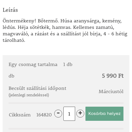
Leírás
Öntermékeny! Bőtermő. Húsa aranysárga, kemény,
lédús. Héja sötétkék, hamvas. Kellemes zamatú,
magvaváló, a rázást és a szállítást jól bírja, 4 - 6 hétig
tárolható.
Egy csomag tartalma
1 db
5 990 Ft
db
Becsült szállítási időpont
Márciustól
(jelenlegi rendeléssel)
-
+
Cikkszám
164820