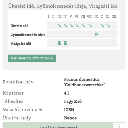
Ültetési idő, Gyümölcsszedés ideje, Virágzási idő
I
II
III
IV
V
VI
VII
VIII
IX
X
XI
XII
Ültetési idő
Gyümölcsszedés ideje
Virágzási idő
Kevesebb információ
Prunus domestica
Botanikai név
'Goldhauszwetschke'
Konténer
4 l
Téliesítés
Fagytűrő
Mézelő növények
IGEN
Ültetési hely
Napos