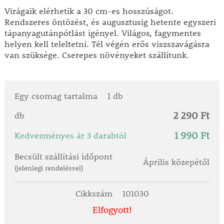
Virágaik elérhetik a 30 cm-es hosszúságot.
Rendszeres öntözést, és augusztusig hetente egyszeri
tápanyagutánpótlást igényel. Világos, fagymentes
helyen kell teleltetni. Tél végén erős viszszavágásra
van szüksége. Cserepes növényeket szállítunk.
Egy csomag tartalma
1 db
2 290 Ft
db
1 990 Ft
Kedvezményes ár 3 darabtól
Becsült szállítási időpont
Április közepétől
(jelenlegi rendeléssel)
Cikkszám
101030
Elfogyott!