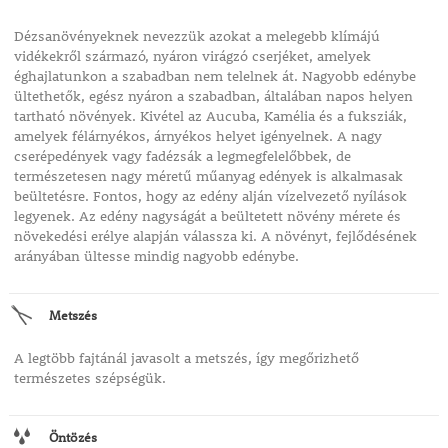
Dézsanövényeknek nevezzük azokat a melegebb klímájú
vidékekről származó, nyáron virágzó cserjéket, amelyek
éghajlatunkon a szabadban nem telelnek át. Nagyobb edénybe
ültethetők, egész nyáron a szabadban, általában napos helyen
tartható növények. Kivétel az Aucuba, Kamélia és a fuksziák,
amelyek félárnyékos, árnyékos helyet igényelnek. A nagy
cserépedények vagy fadézsák a legmegfelelőbbek, de
természetesen nagy méretű műanyag edények is alkalmasak
beültetésre. Fontos, hogy az edény alján vízelvezető nyílások
legyenek. Az edény nagyságát a beültetett növény mérete és
növekedési erélye alapján válassza ki. A növényt, fejlődésének
arányában ültesse mindig nagyobb edénybe.
Metszés
A legtöbb fajtánál javasolt a metszés, így megőrizhető
természetes szépségük.
Öntözés