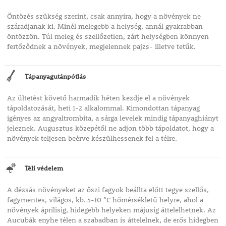
Öntözés szükség szerint, csak annyira, hogy a növények ne
száradjanak ki. Minél melegebb a helység, annál gyakrabban
öntözzön. Túl meleg és szellőzetlen, zárt helységben könnyen
fertőződnek a növények, megjelennek pajzs- illetve tetűk.
Tápanyagutánpótlás
Az ültetést követő harmadik héten kezdje el a növények
tápoldatozását, heti 1-2 alkalommal. Kimondottan tápanyag
igényes az angyaltrombita, a sárga levelek mindig tápanyaghiányt
jeleznek. Augusztus közepétől ne adjon több tápoldatot, hogy a
növények teljesen beérve készülhessenek fel a télre.
Téli védelem
A dézsás növényeket az őszi fagyok beállta előtt tegye szellős,
fagymentes, világos, kb. 5-10 °C hőmérsékletű helyre, ahol a
növények áprilisig, hidegebb helyeken májusig áttelelhetnek. Az
Aucubák enyhe télen a szabadban is áttelelnek, de erős hidegben