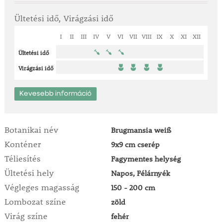
Ültetési idő, Virágzási idő
I
II
III
IV
V
VI
VII
VIII
IX
X
XI
XII
Ültetési idő
Virágzási idő
Kevesebb információ
Botanikai név
Brugmansia weiß
Konténer
9x9 cm cserép
Téliesítés
Fagymentes helység
Ültetési hely
Napos, Félárnyék
Végleges magasság
150 - 200 cm
Lombozat színe
zöld
Virág színe
fehér