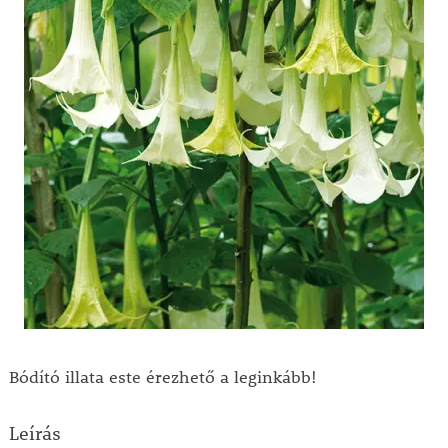
Bódító illata este érezhető a leginkább!
Leírás