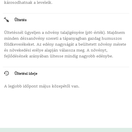
károsodhatnak a leveleik.
Ültetés
Ültetésnél ügyeljen a növény talajigényére (pH-érték). Majdnem
minden dézsanövény szereti a tápanyagban gazdag humuszos
földkeverékeket. Az edény nagyságát a beültetett növény mérete
és növekedési erélye alapján válassza meg. A növényt,
fejlődésének arányában ültesse mindig nagyobb edénybe.
Ültetési ideje
A legjobb időpont május közepétől van.