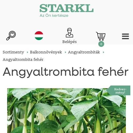
Belépés
0
Sortimenty
Balkonnövények
Angyaltrombiták
Angyaltrombita fehér
Angyaltrombita fehér
Kedvez-
mény!