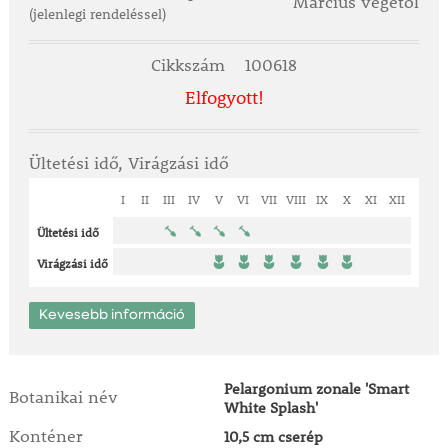
Március végétől
(jelenlegi rendeléssel)
Cikkszám
100618
Elfogyott!
Ültetési idő, Virágzási idő
I
II
III
IV
V
VI
VII
VIII
IX
X
XI
XII
Ültetési idő
Virágzási idő
Kevesebb információ
Pelargonium zonale 'Smart
Botanikai név
White Splash'
Konténer
10,5 cm cserép