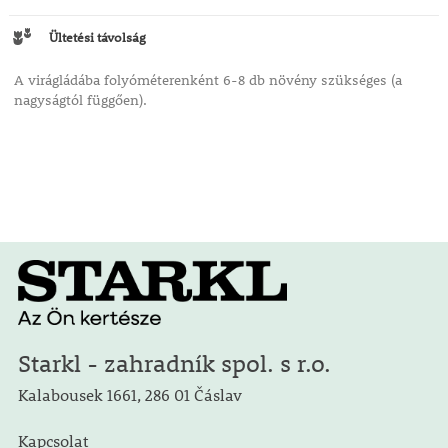
Ültetési távolság
A virágládába folyóméterenként 6-8 db növény szükséges (a
nagyságtól függően).
Starkl - zahradník spol. s r.o.
Kalabousek 1661, 286 01 Čáslav
Kapcsolat