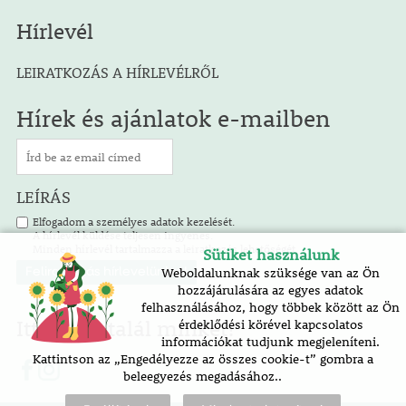
Hírlevél
LEIRATKOZÁS A HÍRLEVÉLRŐL
Hírek és ajánlatok e-mailben
LEÍRÁS
Elfogadom a személyes adatok kezelését.
A hírlevél küldése teljesen ingyenes.
Minden hírlevél tartalmazza a leiratkozás lehetőségét.
Sütiket használunk
Weboldalunknak szüksége van az Ön
hozzájárulására az egyes adatok
felhasználásához, hogy többek között az Ön
Itt is megtalál minket!
érdeklődési körével kapcsolatos
információkat tudjunk megjeleníteni.
Kattintson az „Engedélyezze az összes cookie-t” gombra a
beleegyezés megadásához..