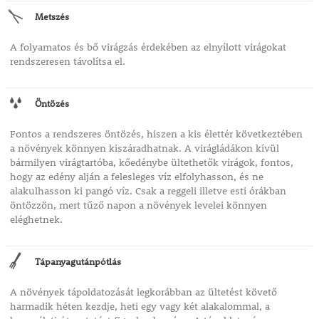
Metszés
A folyamatos és bő virágzás érdekében az elnyílott virágokat
rendszeresen távolítsa el.
Öntözés
Fontos a rendszeres öntözés, hiszen a kis élettér következtében
a növények könnyen kiszáradhatnak. A virágládákon kívül
bármilyen virágtartóba, kőedénybe ültethetők virágok, fontos,
hogy az edény alján a felesleges víz elfolyhasson, és ne
alakulhasson ki pangó víz. Csak a reggeli illetve esti órákban
öntözzön, mert tűző napon a növények levelei könnyen
eléghetnek.
Tápanyagutánpótlás
A növények tápoldatozását legkorábban az ültetést követő
harmadik héten kezdje, heti egy vagy két alakalommal, a