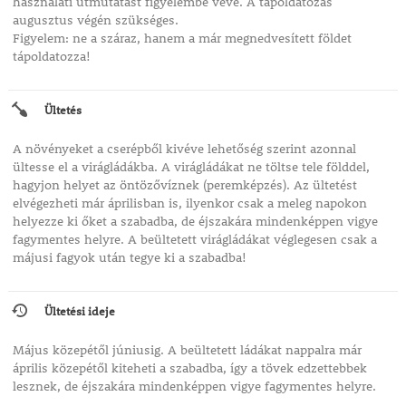
használati útmutatást figyelembe véve. A tápoldatozás
augusztus végén szükséges.
Figyelem: ne a száraz, hanem a már megnedvesített földet
tápoldatozza!
Ültetés
A növényeket a cserépből kivéve lehetőség szerint azonnal
ültesse el a virágládákba. A virágládákat ne töltse tele földdel,
hagyjon helyet az öntözővíznek (peremképzés). Az ültetést
elvégezheti már áprilisban is, ilyenkor csak a meleg napokon
helyezze ki őket a szabadba, de éjszakára mindenképpen vigye
fagymentes helyre. A beültetett virágládákat véglegesen csak a
májusi fagyok után tegye ki a szabadba!
Ültetési ideje
Május közepétől júniusig. A beültetett ládákat nappalra már
április közepétől kiteheti a szabadba, így a tövek edzettebbek
lesznek, de éjszakára mindenképpen vigye fagymentes helyre.