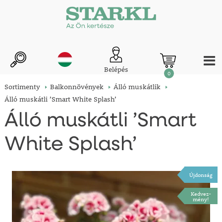
Belépés
0
Sortimenty
Balkonnövények
Álló muskátlik
Álló muskátli ’Smart White Splash’
Álló muskátli ’Smart
White Splash’
Újdonság
Kedvez-
mény!