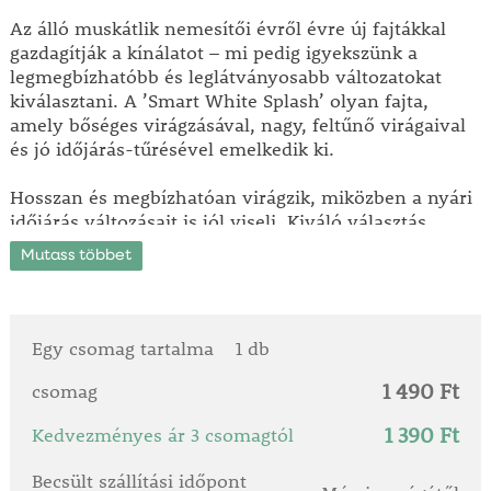
Az álló muskátlik nemesítői évről évre új fajtákkal
gazdagítják a kínálatot – mi pedig igyekszünk a
legmegbízhatóbb és leglátványosabb változatokat
kiválasztani. A ’Smart White Splash’ olyan fajta,
amely bőséges virágzásával, nagy, feltűnő virágaival
és jó időjárás-tűrésével emelkedik ki.
Hosszan és megbízhatóan virágzik, miközben a nyári
időjárás változásait is jól viseli. Kiváló választás
balkonládába, dézsába vagy napos kerti kiültetésbe,
Mutass többet
ahol világos színével friss, elegáns összhatást teremt.
Bízunk benne, hogy az idei kínálatból is megtalálja
azt a muskátlit, amely egész nyáron díszít, és
Egy csomag tartalma
1 db
minimális gondozás mellett is szép marad.
1 490 Ft
csomag
1 390 Ft
Kedvezményes ár 3 csomagtól
Becsült szállítási időpont