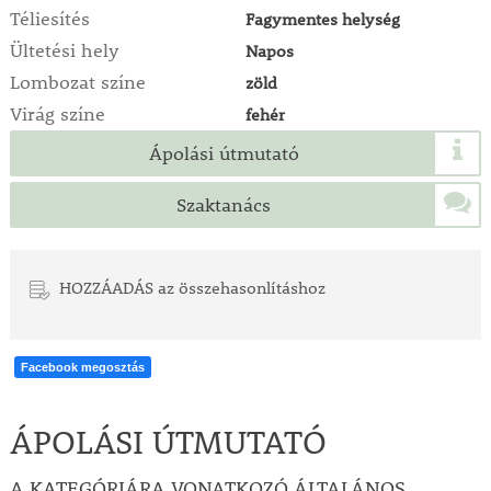
Téliesítés
Fagymentes helység
Ültetési hely
Napos
Lombozat színe
zöld
Virág színe
fehér
Ápolási útmutató
Szaktanács
HOZZÁADÁS az összehasonlításhoz
Facebook megosztás
ÁPOLÁSI ÚTMUTATÓ
A KATEGÓRIÁRA VONATKOZÓ ÁLTALÁNOS