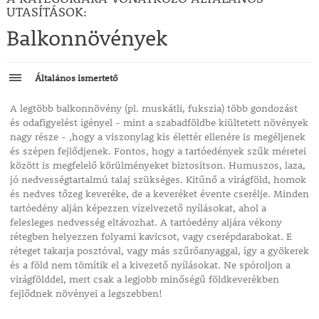
UTASÍTÁSOK:
Balkonnövények
Általános ismertető
A legtöbb balkonnövény (pl. muskátli, fukszia) több gondozást
és odafigyelést igényel - mint a szabadföldbe kiültetett növények
nagy része - ,hogy a viszonylag kis élettér ellenére is megéljenek
és szépen fejlődjenek. Fontos, hogy a tartóedények szűk méretei
között is megfelelő körülményeket biztosítson. Humuszos, laza,
jó nedvességtartalmú talaj szükséges. Kitűnő a virágföld, homok
és nedves tőzeg keveréke, de a keveréket évente cserélje. Minden
tartóedény alján képezzen vízelvezető nyílásokat, ahol a
felesleges nedvesség eltávozhat. A tartóedény aljára vékony
rétegben helyezzen folyami kavicsot, vagy cserépdarabokat. E
réteget takarja posztóval, vagy más szűrőanyaggal, így a gyökerek
és a föld nem tömítik el a kivezető nyílásokat. Ne spóroljon a
virágfölddel, mert csak a legjobb minőségű földkeverékben
fejlődnek növényei a legszebben!