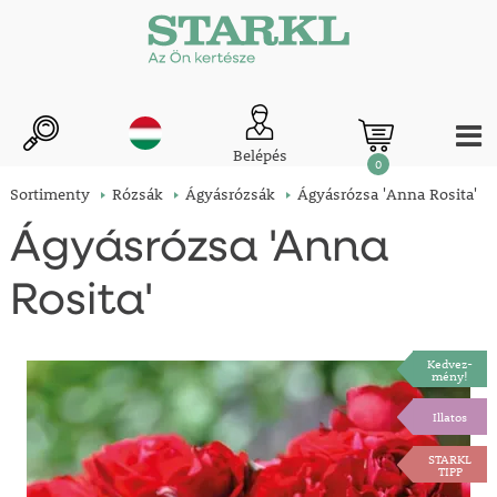
Belépés
0
Sortimenty
Rózsák
Ágyásrózsák
Ágyásrózsa 'Anna Rosita'
Ágyásrózsa 'Anna
Rosita'
Kedvez-
mény!
Illatos
STARKL
TIPP