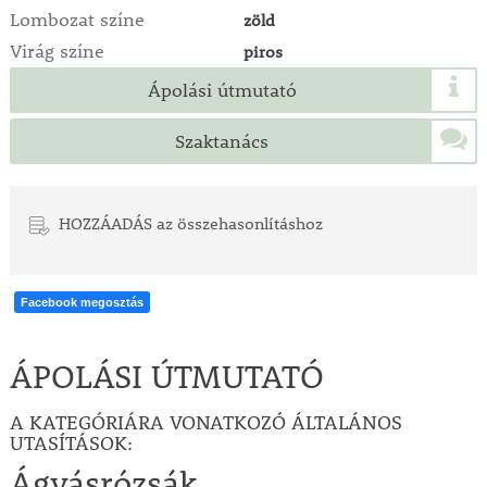
Lombozat színe
zöld
Virág színe
piros
Ápolási útmutató
Szaktanács
HOZZÁADÁS az összehasonlításhoz
Facebook megosztás
ÁPOLÁSI ÚTMUTATÓ
A KATEGÓRIÁRA VONATKOZÓ ÁLTALÁNOS
UTASÍTÁSOK:
Ágyásrózsák