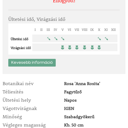
Elfogyott!
Ültetési idő, Virágzási idő
I
II
III
IV
V
VI
VII
VIII
IX
X
XI
XII
Ültetési idő
Virágzási idő
Kevesebb információ
Botanikai név
Rosa 'Anna Rosita'
Téliesítés
Fagytűrő
Ültetési hely
Napos
Vágottvirágnak
IGEN
Minőség
Szabadgyökerű
Végleges magasság
Kb. 50 cm