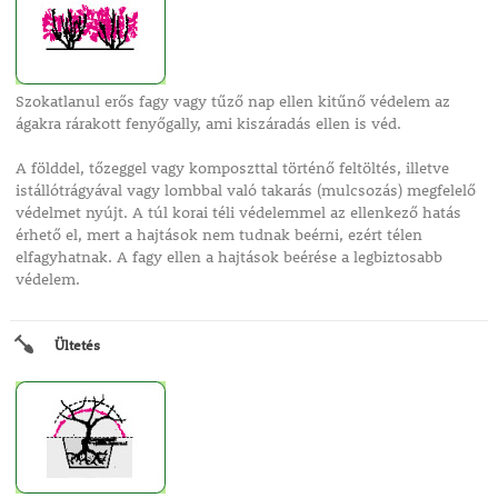
Szokatlanul erős fagy vagy tűző nap ellen kitűnő védelem az
ágakra rárakott fenyőgally, ami kiszáradás ellen is véd.
A földdel, tőzeggel vagy komposzttal történő feltöltés, illetve
istállótrágyával vagy lombbal való takarás (mulcsozás) megfelelő
védelmet nyújt. A túl korai téli védelemmel az ellenkező hatás
érhető el, mert a hajtások nem tudnak beérni, ezért télen
elfagyhatnak. A fagy ellen a hajtások beérése a legbiztosabb
védelem.
Ültetés