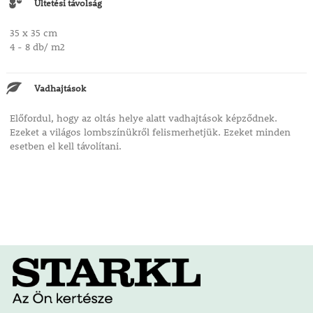
Ültetési távolság
35 x 35 cm
4 - 8 db/ m2
Vadhajtások
Előfordul, hogy az oltás helye alatt vadhajtások képződnek.
Ezeket a világos lombszínükről felismerhetjük. Ezeket minden
esetben el kell távolítani.