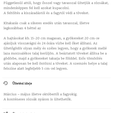
Függetlenül attól, hogy ősszel vagy tavasszal ültetjük a rózsákat,
mindenképpen fel kell azokat kupacolni.
A feltöltés a kiszáradástól és a fagytól védi a töveket.
Kitakarás csak a sikeres eredés után tavasszal, illetve
legkorábban 4 héttel az
A hajtásokat kb. 15-20 cm magasan, a gyökereket 20 cm-re
ajánljuk visszavágni és 24 órára vízbe kell őket állítani. Az
ültetőgödör olyan mély és széles legyen, hogy a gyökerek mellé
laza morzsalékos talaj kerüljön. A beáztatott töveket állítsa be a
gödörbe, majd a gyökereket takarja be földdel. Erős tömörítés
után alaposan be kell öntözni a töveket. A szemzés helye a talaj
felszíne alatt legfeljebb 5 cm-rel legyen.
Ültetési ideje
Március – május illetve októbertől a fagyokig.
A konténeres rózsák nyáron is ültethetők.