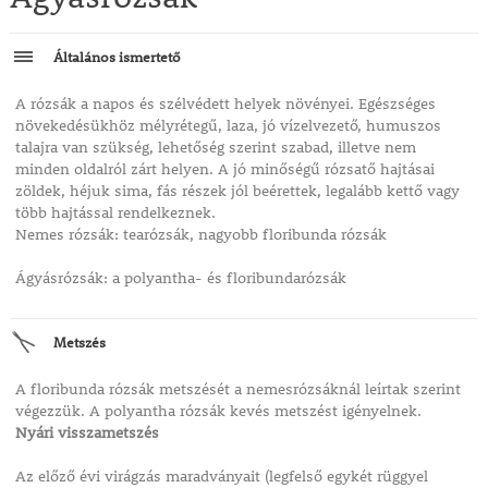
Általános ismertető
A rózsák a napos és szélvédett helyek növényei. Egészséges
növekedésükhöz mélyrétegű, laza, jó vízelvezető, humuszos
talajra van szükség, lehetőség szerint szabad, illetve nem
minden oldalról zárt helyen. A jó minőségű rózsatő hajtásai
zöldek, héjuk sima, fás részek jól beérettek, legalább kettő vagy
több hajtással rendelkeznek.
Nemes rózsák: tearózsák, nagyobb floribunda rózsák
Ágyásrózsák: a polyantha- és floribundarózsák
Metszés
A floribunda rózsák metszését a nemesrózsáknál leírtak szerint
végezzük. A polyantha rózsák kevés metszést igényelnek.
Nyári visszametszés
Az előző évi virágzás maradványait (legfelső egykét rüggyel