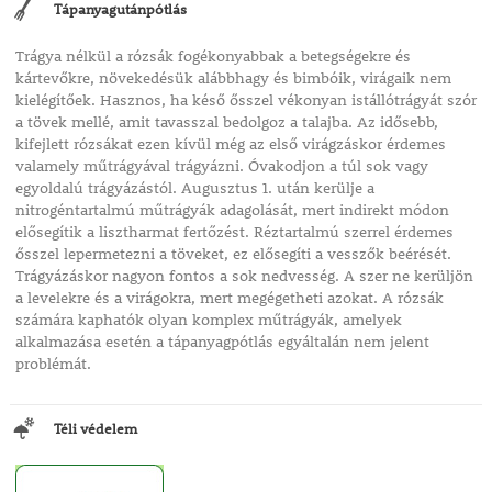
Tápanyagutánpótlás
Trágya nélkül a rózsák fogékonyabbak a betegségekre és
kártevőkre, növekedésük alábbhagy és bimbóik, virágaik nem
kielégítőek. Hasznos, ha késő ősszel vékonyan istállótrágyát szór
a tövek mellé, amit tavasszal bedolgoz a talajba. Az idősebb,
kifejlett rózsákat ezen kívül még az első virágzáskor érdemes
valamely műtrágyával trágyázni. Óvakodjon a túl sok vagy
egyoldalú trágyázástól. Augusztus 1. után kerülje a
nitrogéntartalmú műtrágyák adagolását, mert indirekt módon
elősegítik a lisztharmat fertőzést. Réztartalmú szerrel érdemes
ősszel lepermetezni a töveket, ez elősegíti a vesszők beérését.
Trágyázáskor nagyon fontos a sok nedvesség. A szer ne kerüljön
a levelekre és a virágokra, mert megégetheti azokat. A rózsák
számára kaphatók olyan komplex műtrágyák, amelyek
alkalmazása esetén a tápanyagpótlás egyáltalán nem jelent
problémát.
Téli védelem