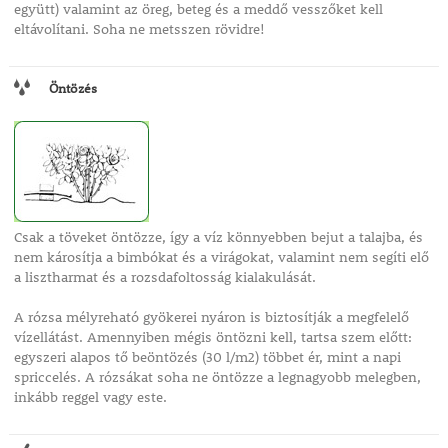
együtt) valamint az öreg, beteg és a meddő vesszőket kell
eltávolítani. Soha ne metsszen rövidre!
Öntözés
Csak a töveket öntözze, így a víz könnyebben bejut a talajba, és
nem károsítja a bimbókat és a virágokat, valamint nem segíti elő
a lisztharmat és a rozsdafoltosság kialakulását.
A rózsa mélyreható gyökerei nyáron is biztosítják a megfelelő
vízellátást. Amennyiben mégis öntözni kell, tartsa szem előtt:
egyszeri alapos tő beöntözés (30 l/m2) többet ér, mint a napi
spriccelés. A rózsákat soha ne öntözze a legnagyobb melegben,
inkább reggel vagy este.