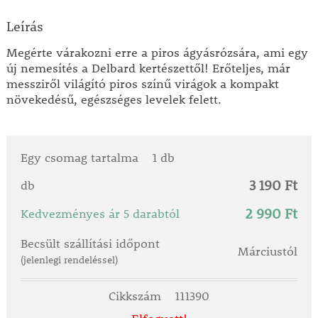
Leírás
Megérte várakozni erre a piros ágyásrózsára, ami egy
új nemesítés a Delbard kertészettől! Erőteljes, már
messziről világító piros színű virágok a kompakt
növekedésű, egészséges levelek felett.
Egy csomag tartalma
1 db
3 190 Ft
db
2 990 Ft
Kedvezményes ár 5 darabtól
Becsült szállítási időpont
Márciustól
(jelenlegi rendeléssel)
Cikkszám
111390