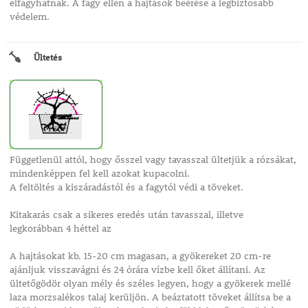
elfagyhatnak. A fagy ellen a hajtások beérése a legbiztosabb
védelem.
Ültetés
Függetlenül attól, hogy ősszel vagy tavasszal ültetjük a rózsákat,
mindenképpen fel kell azokat kupacolni.
A feltöltés a kiszáradástól és a fagytól védi a töveket.
Kitakarás csak a sikeres eredés után tavasszal, illetve
legkorábban 4 héttel az
A hajtásokat kb. 15-20 cm magasan, a gyökereket 20 cm-re
ajánljuk visszavágni és 24 órára vízbe kell őket állítani. Az
ültetőgödör olyan mély és széles legyen, hogy a gyökerek mellé
laza morzsalékos talaj kerüljön. A beáztatott töveket állítsa be a