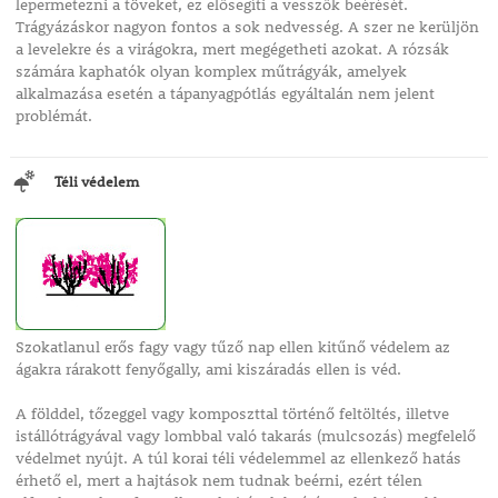
lepermetezni a töveket, ez elősegíti a vesszők beérését.
Trágyázáskor nagyon fontos a sok nedvesség. A szer ne kerüljön
a levelekre és a virágokra, mert megégetheti azokat. A rózsák
számára kaphatók olyan komplex műtrágyák, amelyek
alkalmazása esetén a tápanyagpótlás egyáltalán nem jelent
problémát.
Téli védelem
Szokatlanul erős fagy vagy tűző nap ellen kitűnő védelem az
ágakra rárakott fenyőgally, ami kiszáradás ellen is véd.
A földdel, tőzeggel vagy komposzttal történő feltöltés, illetve
istállótrágyával vagy lombbal való takarás (mulcsozás) megfelelő
védelmet nyújt. A túl korai téli védelemmel az ellenkező hatás
érhető el, mert a hajtások nem tudnak beérni, ezért télen