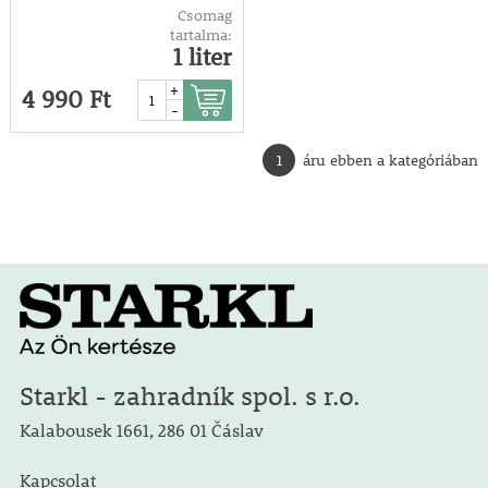
Csomag
tartalma:
1 liter
+
4 990 Ft
-
1
áru ebben a kategóriában
Starkl - zahradník spol. s r.o.
Kalabousek 1661, 286 01 Čáslav
Kapcsolat