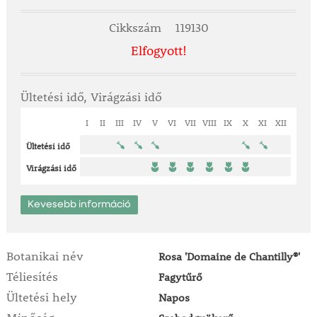
Cikkszám
119130
Elfogyott!
Ültetési idő, Virágzási idő
I
II
III
IV
V
VI
VII
VIII
IX
X
XI
XII
Ültetési idő
Virágzási idő
Kevesebb információ
Botanikai név
Rosa 'Domaine de Chantilly®'
Téliesítés
Fagytűrő
Ültetési hely
Napos