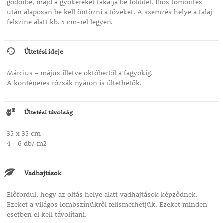
gödörbe, majd a gyökereket takarja be földdel. Erős tömörítés
után alaposan be kell öntözni a töveket. A szemzés helye a talaj
felszíne alatt kb. 5 cm-rel legyen.
Ültetési ideje
Március – május illetve októbertől a fagyokig.
A konténeres rózsák nyáron is ültethetők.
Ültetési távolság
35 x 35 cm
4 - 6 db/ m2
Vadhajtások
Előfordul, hogy az oltás helye alatt vadhajtások képződnek.
Ezeket a világos lombszínükről felismerhetjük. Ezeket minden
esetben el kell távolítani.