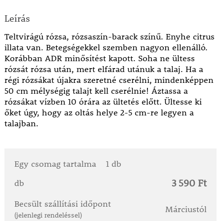
Leírás
Teltvirágú rózsa, rózsaszín-barack színű. Enyhe citrus
illata van. Betegségekkel szemben nagyon ellenálló.
Korábban ADR minősítést kapott. Soha ne ültess
rózsát rózsa után, mert elfárad utánuk a talaj. Ha a
régi rózsákat újakra szeretné cserélni, mindenképpen
50 cm mélységig talajt kell cserélnie! Áztassa a
rózsákat vízben 10 órára az ültetés előtt. Ültesse ki
őket úgy, hogy az oltás helye 2-5 cm-re legyen a
talajban.
Egy csomag tartalma
1 db
3 590 Ft
db
Becsült szállítási időpont
Márciustól
(jelenlegi rendeléssel)