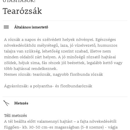
UTASÍTÁSOK:
Tearózsák
Általános ismertető
A rózsák a napos és szélvédett helyek növényei. Egészséges
növekedésükhöz mélyrétegű, laza, jó vízelvezető, humuszos
talajra van szükség, lehetőség szerint szabad, illetve nem
minden oldalról zárt helyen. A jó minőségű rózsatő hajtásai
zöldek, héjuk sima, fás részek jól beérettek, legalább kettő vagy
több hajtással rendelkeznek.
Nemes rózsák: tearózsák, nagyobb floribunda rózsák
Ágyásrózsák: a polyantha- és floribundarózsák
Metszés
Téli metszés
A tél beállta előtt valamennyi hajtást – a fajta növekedésétől
függően- kb. 30-50 cm-es magasságban (5-8 szemre) - vágja