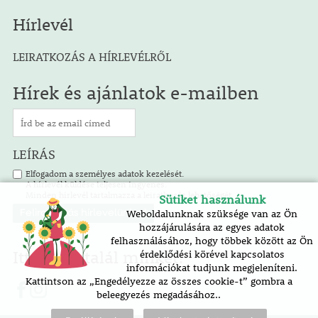
Hírlevél
LEIRATKOZÁS A HÍRLEVÉLRŐL
Hírek és ajánlatok e-mailben
LEÍRÁS
Elfogadom a személyes adatok kezelését.
A hírlevél küldése teljesen ingyenes.
Minden hírlevél tartalmazza a leiratkozás lehetőségét.
Sütiket használunk
Weboldalunknak szüksége van az Ön
hozzájárulására az egyes adatok
felhasználásához, hogy többek között az Ön
Itt is megtalál minket!
érdeklődési körével kapcsolatos
információkat tudjunk megjeleníteni.
Kattintson az „Engedélyezze az összes cookie-t” gombra a
beleegyezés megadásához..