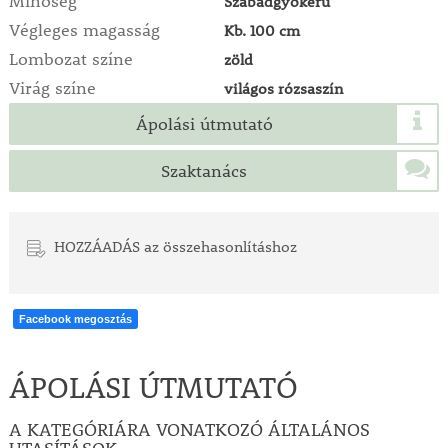
Minőség
Szabadgyökerű
Végleges magasság
Kb. 100 cm
Lombozat színe
zöld
Virág színe
világos rózsaszín
Ápolási útmutató
Szaktanács
HOZZÁADÁS az összehasonlításhoz
Facebook megosztás
ÁPOLÁSI ÚTMUTATÓ
A KATEGÓRIÁRA VONATKOZÓ ÁLTALÁNOS