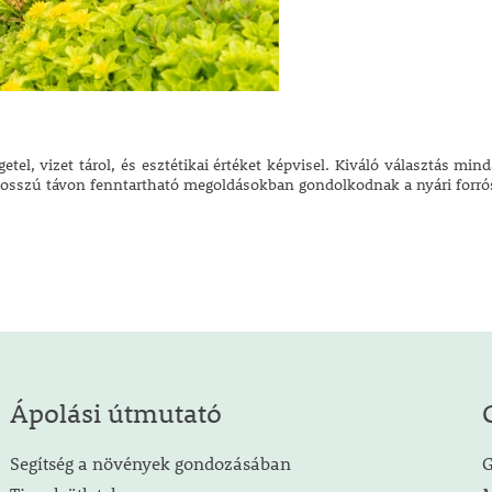
getel, vizet tárol, és esztétikai értéket képvisel. Kiváló választás m
hosszú távon fenntartható megoldásokban gondolkodnak a nyári forrós
Ápolási útmutató
Segítség a növények gondozásában
G