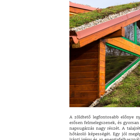
A zöldtető legfontosabb előnye n
erősen felmelegszenek, és gyorsan á
napsugárzás nagy részét. A talajr
hőtároló képességét. Egy jól megép
iránti igény és az energiafelhasznál