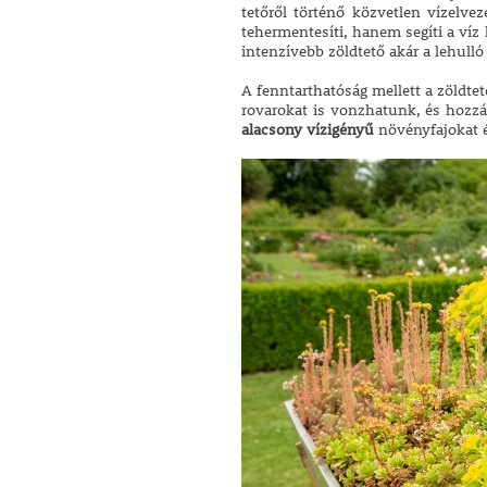
tetőről történő közvetlen vízelve
tehermentesíti, hanem segíti a víz 
intenzívebb zöldtető akár a lehull
A fenntarthatóság mellett a zöldtet
rovarokat is vonzhatunk, és hozzá
alacsony vízigényű
növényfajokat ér