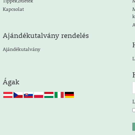
Tippek,ötletek
M
Kapcsolat
M
k
A
Ajándékutalvány rendelés
Ajándékutalvány
L
Ágak