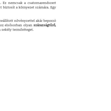
én. Ez nemcsak a csatornarendszert
st biztosít a környezet számára. Egy
zeállított növényzettel akár beporzó
ához elsősorban olyan
szárazságtűrő,
 sekély termőréteget.