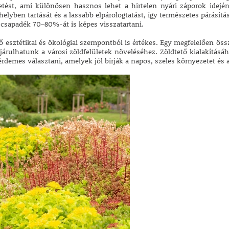
zetést, ami különösen hasznos lehet a hirtelen nyári záporok idej
helyben tartását és a lassabb elpárologtatást, így természetes párásítá
ó csapadék 70–80%-át is képes visszatartani.
ő esztétikai és ökológiai szempontból is értékes. Egy megfelelően öss
járulhatunk a városi zöldfelületek növeléséhez. Zöldtető kialakítás
demes választani, amelyek jól bírják a napos, szeles környezetet és a