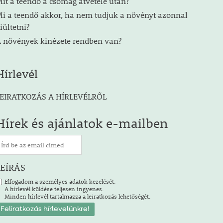
it a teendő a csomag átvétele után?
i a teendő akkor, ha nem tudjuk a növényt azonnal
iültetni?
 növények kinézete rendben van?
Hírlevél
EIRATKOZÁS A HÍRLEVÉLRŐL
Hírek és ajánlatok e-mailben
LEÍRÁS
Elfogadom a személyes adatok kezelését.
A hírlevél küldése teljesen ingyenes.
Minden hírlevél tartalmazza a leiratkozás lehetőségét.