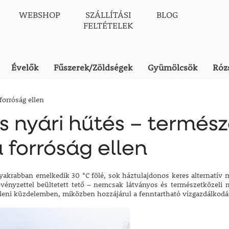
WEBSHOP
SZÁLLÍTÁSI
BLOG
FELTÉTELEK
Évelők
Fűszerek/Zöldségek
Gyümölcsök
Róz
forróság ellen
s nyári hűtés – termés
 forróság ellen
yakrabban emelkedik 30 °C fölé, sok háztulajdonos keres alternatí
növényzettel beültetett tető – nemcsak látványos és természetközeli
lleni küzdelemben, miközben hozzájárul a fenntartható vízgazdálkodá