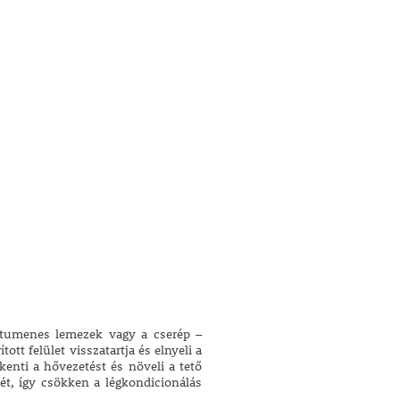
bitumenes lemezek vagy a cserép –
tt felület visszatartja és elnyeli a
enti a hővezetést és növeli a tető
tét, így csökken a légkondicionálás