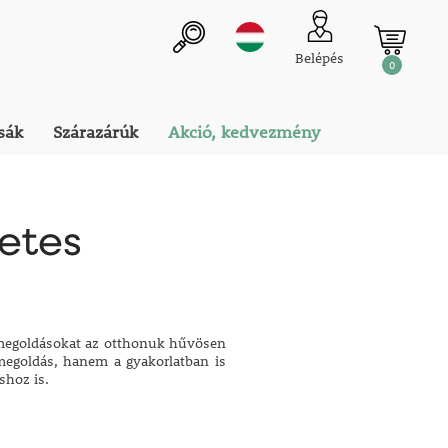
Belépés
0
sák
Szárazárúk
Akció, kedvezmény
zetes
v megoldásokat az otthonuk hűvösen
 megoldás, hanem a gyakorlatban is
shoz is.