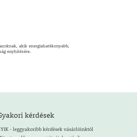
indazoknak, akik energiahatékonyabb,
ág enyhítésére.
Gyakori kérdések
YIK - leggyakoribb kérdések vásárlóinktól