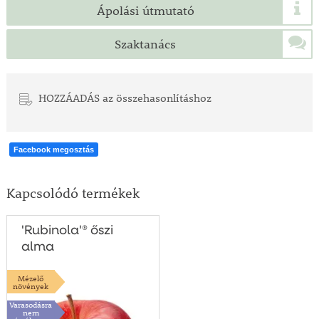
Ápolási útmutató
Szaktanács
HOZZÁADÁS az összehasonlításhoz
Facebook megosztás
Kapcsolódó termékek
'Rubinola'® őszi
alma
Mézelő
növények
Varasodásra
nem