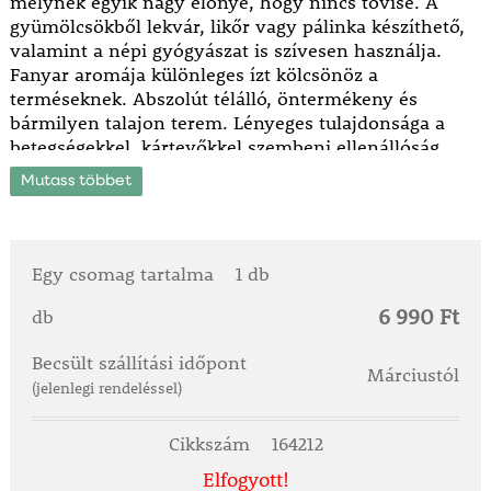
melynek egyik nagy előnye, hogy nincs tövise. A
gyümölcsökből lekvár, likőr vagy pálinka készíthető,
valamint a népi gyógyászat is szívesen használja.
Fanyar aromája különleges ízt kölcsönöz a
terméseknek. Abszolút télálló, öntermékeny és
bármilyen talajon terem. Lényeges tulajdonsága a
betegségekkel, kártevőkkel szembeni ellenállóság,
ami bio termesztésre is alkalmassá teszi. Hideghatás
Mutass többet
nélkül is élvezhető az íze. Tavaszi virágzásakor illatos
méhlegelő.
Egy csomag tartalma
1 db
6 990 Ft
db
Becsült szállítási időpont
Márciustól
(jelenlegi rendeléssel)
Cikkszám
164212
Elfogyott!