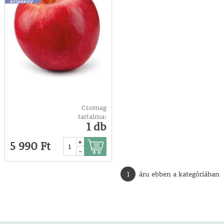
érzékeny
Csomag
tartalma:
1 db
+
5 990 Ft
-
1
áru ebben a kategóriában