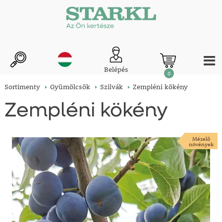
Belépés
0
Sortimenty
Gyümölcsök
Szilvák
Zempléni kökény
Zempléni kökény
Mézelő
növények