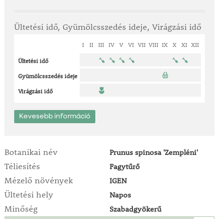
Ültetési idő, Gyümölcsszedés ideje, Virágzási idő
I
II
III
IV
V
VI
VII
VIII
IX
X
XI
XII
Ültetési idő
Gyümölcsszedés ideje
Virágzási idő
Kevesebb információ
Botanikai név
Prunus spinosa 'Zempléni'
Téliesítés
Fagytűrő
Mézelő növények
IGEN
Ültetési hely
Napos
Minőség
Szabadgyökerű