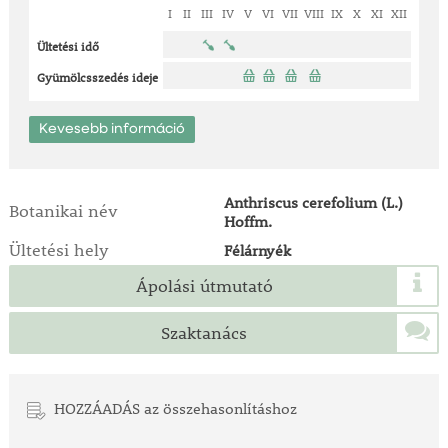
I
II
III
IV
V
VI
VII
VIII
IX
X
XI
XII
Ültetési idő
Gyümölcsszedés ideje
Kevesebb információ
Anthriscus cerefolium (L.)
Botanikai név
Hoffm.
Ültetési hely
Félárnyék
Ápolási útmutató
Szaktanács
HOZZÁADÁS az összehasonlításhoz