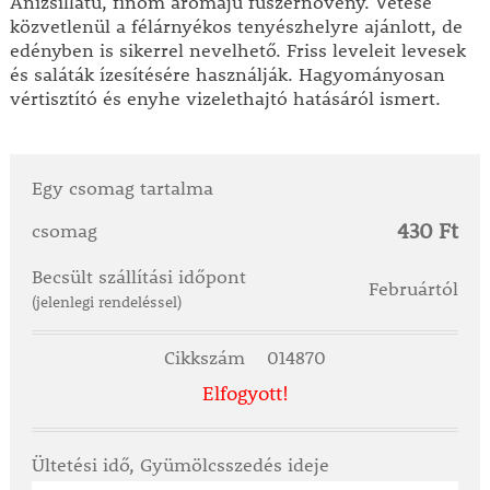
Ánizsillatú, finom aromájú fűszernövény. Vetése
közvetlenül a félárnyékos tenyészhelyre ajánlott, de
edényben is sikerrel nevelhető. Friss leveleit levesek
és saláták ízesítésére használják. Hagyományosan
vértisztító és enyhe vizelethajtó hatásáról ismert.
Egy csomag tartalma
430 Ft
csomag
Becsült szállítási időpont
Februártól
(jelenlegi rendeléssel)
Cikkszám
014870
Elfogyott!
Ültetési idő, Gyümölcsszedés ideje