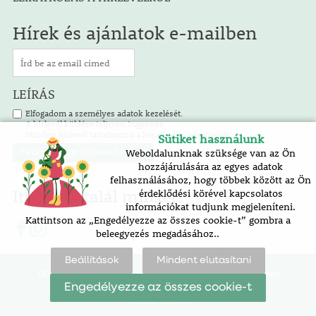
Hírek és ajánlatok e-mailben
LEÍRÁS
Elfogadom a személyes adatok kezelését.
A hírlevél küldése teljesen ingyenes.
Minden hírlevél tartalmazza a leiratkozás lehetőségét.
Sütiket használunk
Weboldalunknak szüksége van az Ön
hozzájárulására az egyes adatok
felhasználásához, hogy többek között az Ön
Itt is megtalál minket!
érdeklődési körével kapcsolatos
információkat tudjunk megjeleníteni.
Kattintson az „Engedélyezze az összes cookie-t” gombra a
beleegyezés megadásához..
Beállítások
Mindent elutasítani
Oldaltérkép |
akadálymentesítési nyilatkozat |
cookie-
beállítások
Engedélyezze az összes cookie-t
SOFICO-CZ, a.s.