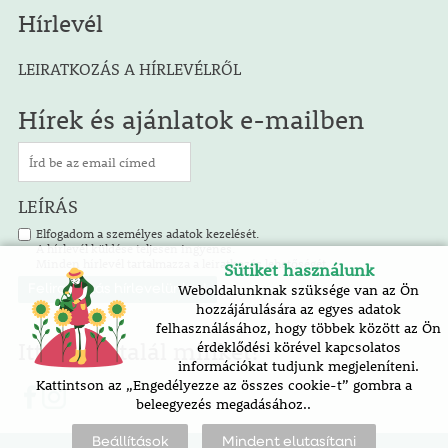
Hírlevél
LEIRATKOZÁS A HÍRLEVÉLRŐL
Hírek és ajánlatok e-mailben
LEÍRÁS
Elfogadom a személyes adatok kezelését.
A hírlevél küldése teljesen ingyenes.
Minden hírlevél tartalmazza a leiratkozás lehetőségét.
Sütiket használunk
Weboldalunknak szüksége van az Ön
hozzájárulására az egyes adatok
felhasználásához, hogy többek között az Ön
Itt is megtalál minket!
érdeklődési körével kapcsolatos
információkat tudjunk megjeleníteni.
Kattintson az „Engedélyezze az összes cookie-t” gombra a
beleegyezés megadásához..
Beállítások
Mindent elutasítani