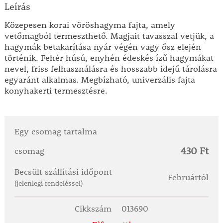
Leírás
Közepesen korai vöröshagyma fajta, amely
vetőmagból termeszthető. Magjait tavasszal vetjük, a
hagymák betakarítása nyár végén vagy ősz elején
történik. Fehér húsú, enyhén édeskés ízű hagymákat
nevel, friss felhasználásra és hosszabb idejű tárolásra
egyaránt alkalmas. Megbízható, univerzális fajta
konyhakerti termesztésre.
Egy csomag tartalma
430 Ft
csomag
Becsült szállítási időpont
Februártól
(jelenlegi rendeléssel)
Cikkszám
013690