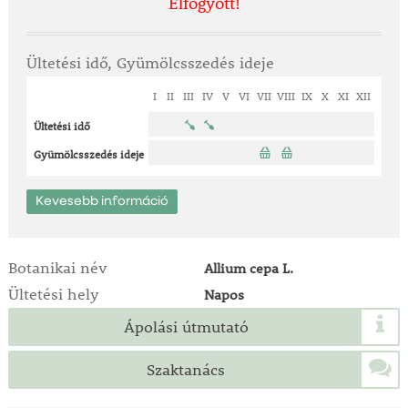
Elfogyott!
Ültetési idő, Gyümölcsszedés ideje
I
II
III
IV
V
VI
VII
VIII
IX
X
XI
XII
Ültetési idő
Gyümölcsszedés ideje
Kevesebb információ
Botanikai név
Allium cepa L.
Ültetési hely
Napos
Ápolási útmutató
Szaktanács