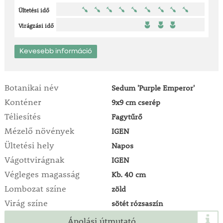
Ültetési idő
Virágzási idő
Kevesebb információ
Botanikai név
Sedum 'Purple Emperor'
Konténer
9x9 cm cserép
Téliesítés
Fagytűrő
Mézelő növények
IGEN
Ültetési hely
Napos
Vágottvirágnak
IGEN
Végleges magasság
Kb. 40 cm
Lombozat színe
zöld
Virág színe
sötét rózsaszín
Ápolási útmutató