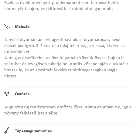
Ezek az évelő növények problémamentesen termeszthetők
bármelyik talajon, és téltűrésük is mindenhol garantált.
Metszés
A nyár folyamán az elvirágzott szárakat folyamatosan, késő
ősszel pedig kb. 3-5 cm-re a talaj felett vágja vissza, kivéve az
örökzöldeket.
A magas díszfüveket az ősz folyamán kössük össze, hajtsa le
szárukat és levegősen takarja be. Április közepe táján a takarást
bontsa le, és az elszáradt leveleket térdmagasságban vágja
vissza.
Öntözés
Augusztusig rendszeresen öntözze őket, utána azonban ne, így a
növény felkészülhet a télre.
Tápanyagutánpótlás