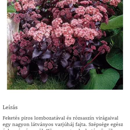
Leírás
Feketés piros lombozatával és rózsaszín virágaival
egy nagyon látványos varjúháj fajta. Szépsége egész