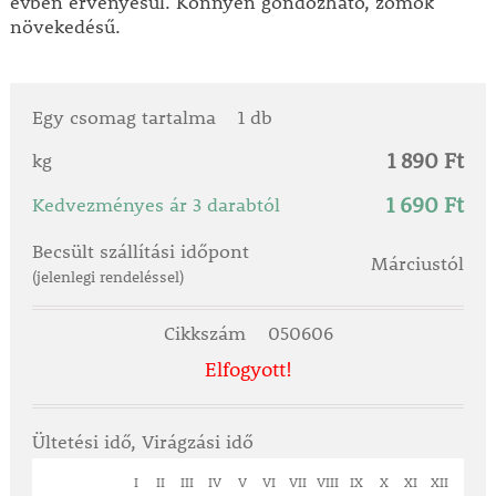
évben érvényesül. Könnyen gondozható, zömök
növekedésű.
Egy csomag tartalma
1 db
1 890 Ft
kg
1 690 Ft
Kedvezményes ár 3 darabtól
Becsült szállítási időpont
Márciustól
(jelenlegi rendeléssel)
Cikkszám
050606
Elfogyott!
Ültetési idő, Virágzási idő
I
II
III
IV
V
VI
VII
VIII
IX
X
XI
XII