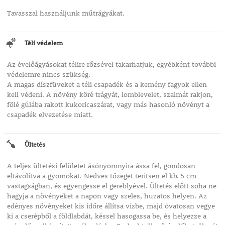
Tavasszal használjunk műtrágyákat.
Téli védelem
Az évelőágyásokat télire rőzsével takarhatjuk, egyébként további
védelemre nincs szükség.
A magas díszfüveket a téli csapadék és a kemény fagyok ellen
kell védeni. A növény köré trágyát, lomblevelet, szalmát rakjon,
fölé gúlába rakott kukoricaszárat, vagy más hasonló növényt a
csapadék elvezetése miatt.
Ültetés
A teljes ültetési felületet ásónyomnyira ássa fel, gondosan
eltávolítva a gyomokat. Nedves tőzeget terítsen el kb. 5 cm
vastagságban, és egyengesse el gereblyével. Ültetés előtt soha ne
hagyja a növényeket a napon vagy szeles, huzatos helyen. Az
edényes növényeket kis időre állítsa vízbe, majd óvatosan vegye
ki a cserépből a földlabdát, késsel hasogassa be, és helyezze a