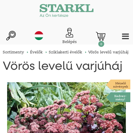
Belépés
0
Sortimenty
Évelők
Sziklakerti évelők
Vörös levelű varjúháj
Vörös levelű varjúháj
Mézelő
növények
Kedvez-
mény!