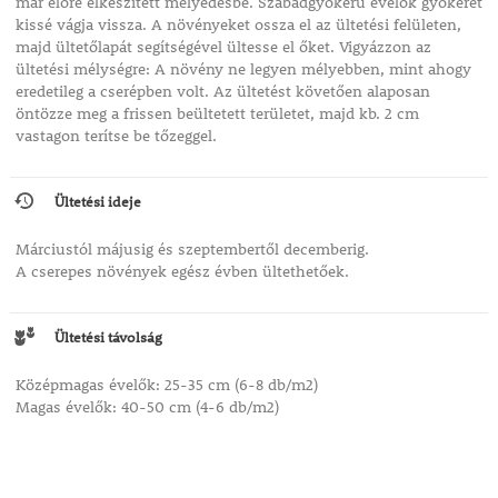
már előre elkészített mélyedésbe. Szabadgyökerű évelők gyökerét
kissé vágja vissza. A növényeket ossza el az ültetési felületen,
majd ültetőlapát segítségével ültesse el őket. Vigyázzon az
ültetési mélységre: A növény ne legyen mélyebben, mint ahogy
eredetileg a cserépben volt. Az ültetést követően alaposan
öntözze meg a frissen beültetett területet, majd kb. 2 cm
vastagon terítse be tőzeggel.
Ültetési ideje
Márciustól májusig és szeptembertől decemberig.
A cserepes növények egész évben ültethetőek.
Ültetési távolság
Középmagas évelők: 25-35 cm (6-8 db/m2)
Magas évelők: 40-50 cm (4-6 db/m2)