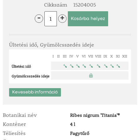
Cikkszám
15204005
-
+
Ültetési idő, Gyümölcsszedés ideje
I
II
III
IV
V
VI
VII
VIII
IX
X
XI
XII
Ültetési idő
Gyümölcsszedés ideje
Kevesebb információ
Botanikai név
Ribes nigrum 'Titania'®
Konténer
4 l
Téliesítés
Fagytűrő