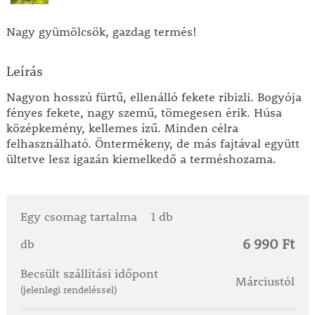
Nagy gyümölcsök, gazdag termés!
Leírás
Nagyon hosszú fürtű, ellenálló fekete ribizli. Bogyója
fényes fekete, nagy szemű, tömegesen érik. Húsa
középkemény, kellemes ízű. Minden célra
felhasználható. Öntermékeny, de más fajtával együtt
ültetve lesz igazán kiemelkedő a terméshozama.
Egy csomag tartalma
1 db
6 990 Ft
db
Becsült szállítási időpont
Márciustól
(jelenlegi rendeléssel)