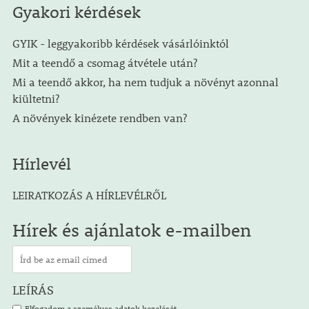
Gyakori kérdések
GYIK - leggyakoribb kérdések vásárlóinktól
Mit a teendő a csomag átvétele után?
Mi a teendő akkor, ha nem tudjuk a növényt azonnal
kiültetni?
A növények kinézete rendben van?
Hírlevél
LEIRATKOZÁS A HÍRLEVÉLRŐL
Hírek és ajánlatok e-mailben
LEÍRÁS
Elfogadom a személyes adatok kezelését.