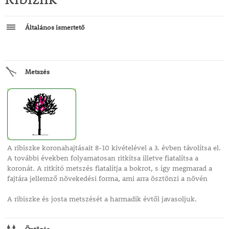
Általános ismertető
Metszés
A ribiszke koronahajtásait 8-10 kivételével a 3. évben távolítsa el.
A további években folyamatosan ritkítsa illetve fiatalítsa a
koronát. A ritkító metszés fiatalítja a bokrot, s így megmarad a
fajtára jellemző növekedési forma, ami arra ösztönzi a növén
A ribiszke és josta metszését a harmadik évtől javasoljuk.