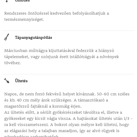
Öntözés
Rendszeres öntözéssel kedvezően befolyásolhatjuk a
termésmennyiséget.
Tápanyagutánpótlás
Márciusban műtrágya kijuttatásával fedezzük a hiányzó
tápelemeket, vagy szórjunk érett istállótrágyát a növények
tövéhez.
Ültetés
Napos, de nem forró fekvésű helyet kívánnak. 50-60 cm széles
és kb. 40 cm mély árok szükséges. A támasztókaró a
magastörzsű fajtáknál a koronáig érjen.
Az ültetés előtt, a sérült gyökérrészeket távolítsa el, illetve a
gyökereket egy kicsit vágja vissza. A hajtásokat ültetés után 1/3 -
ra kell visszametszeni. A bokrot olyan mélyre kell ültetni, hogy
az elágazási hely a talajban maradjon, így az alvó rügyek is
növekedésre serkenthetőek.