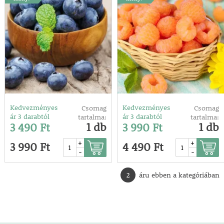
Kedvezményes
Kedvezményes
Csomag
Csomag
ár 3 darabtól
ár 3 darabtól
tartalma:
tartalma:
1 db
1 db
3 490 Ft
3 990 Ft
+
+
3 990 Ft
4 490 Ft
-
-
2
áru ebben a kategóriában