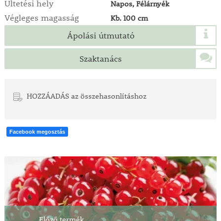
Ültetési hely
Napos, Félárnyék
Végleges magasság
Kb. 100 cm
Ápolási útmutató
Szaktanács
HOZZÁADÁS az összehasonlításhoz
Facebook megosztás
Előző termék