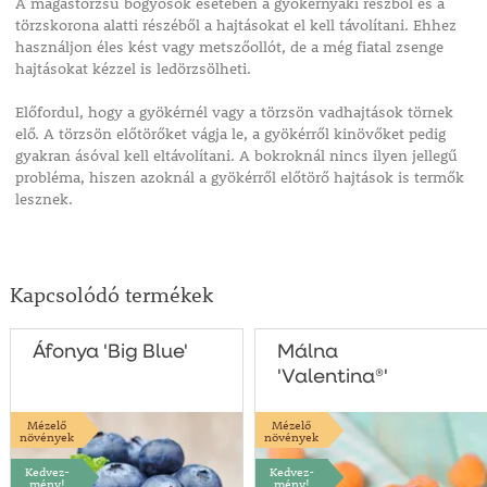
A magastörzsű bogyósok esetében a gyökérnyaki részből és a
törzskorona alatti részéből a hajtásokat el kell távolítani. Ehhez
használjon éles kést vagy metszőollót, de a még fiatal zsenge
hajtásokat kézzel is ledörzsölheti.
Előfordul, hogy a gyökérnél vagy a törzsön vadhajtások törnek
elő. A törzsön előtörőket vágja le, a gyökérről kinövőket pedig
gyakran ásóval kell eltávolítani. A bokroknál nincs ilyen jellegű
probléma, hiszen azoknál a gyökérről előtörő hajtások is termők
lesznek.
Kapcsolódó termékek
Áfonya 'Big Blue'
Málna
'Valentina®'
Mézelő
Mézelő
növények
növények
Kedvez-
Kedvez-
mény!
mény!