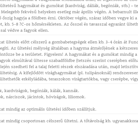
i ültetésű hagymákat és gumókat (kardvirág, dáliák, begóniák, stb.) – 
 Melegebb fekvésű helyeken esetleg már április végén. A bebarnult illet
őszig hagyja a földben érni. Október végén, száraz időben vegye ki a
et, kb. 5-8 ?C-os hőmérsékleten. Az ősszel és tavasszal egyaránt ülteth
ssal védve a fagyok ellen.
t ültetés előtt célszerű a gombabetegségek ellen kb. 3-4 órán át Fun
ősegíti. Az ültetési mélység általában a hagyma átmérőjének a kétszeres
ntözze be a területet. Figyelem! A hagymákat és a gumókat mindig a 
fagyok elmúltával ültesse szabadföldbe (tetszés szerint cserépben elő
ején szedheti fel a talaj feletti részek elszáradása után, majd letisztít
ültetésig. A kifejlődött virághagymákat (pl. tulipánoknál) rendszeres
ültethetők erkélyládába, teraszokon virágtartókba, vagy cserépbe, vigyá
ák, kardvirágok, begóniák, kálák, kannák.
k, nárciszok, jácintok, hóvirágok, liliomok.
t mindig az optimális ültetési időben szállítjuk.
t mindig csoportosan célszerű ültetni. A tőtávolság kb. ugyanakkora, 