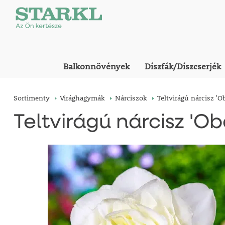
Balkonnövények
Díszfák/Díszcserjék
Sortimenty
Virághagymák
Nárciszok
Teltvirágú nárcisz '
Teltvirágú nárcisz 'O