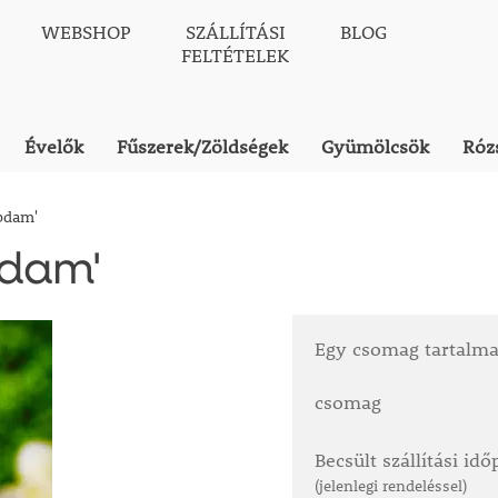
WEBSHOP
SZÁLLÍTÁSI
BLOG
FELTÉTELEK
Évelők
Fűszerek/Zöldségek
Gyümölcsök
Róz
Obdam'
bdam'
Egy csomag tartalm
csomag
Becsült szállítási id
(jelenlegi rendeléssel)