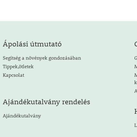
Ápolási útmutató
Segítség a növények gondozásában
G
Tippek,ötletek
M
Kapcsolat
M
k
A
Ajándékutalvány rendelés
Ajándékutalvány
L