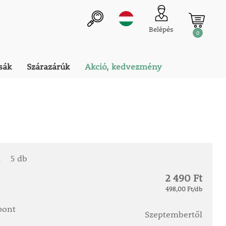
Belépés
0
sák
Szárazárúk
Akció, kedvezmény
a
5 db
2 490 Ft
498,00 Ft/db
őpont
Szeptembertől