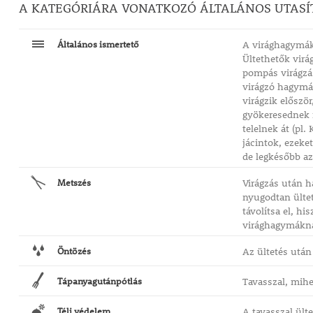
A KATEGÓRIÁRA VONATKOZÓ ÁLTALÁNOS UTASÍ
Általános ismertető
A virághagymák 
Ültethetők virá
pompás virágzá
virágzó hagymás
virágzik előszö
gyökeresednek m
telelnek át (pl.
jácintok, ezeke
de legkésőbb az 
Metszés
Virágzás után h
nyugodtan ültet
távolítsa el, h
virághagymáknál
Öntözés
Az ültetés után
Tápanyagutánpótlás
Tavasszal, mihe
Téli védelem
A tavasszal ült