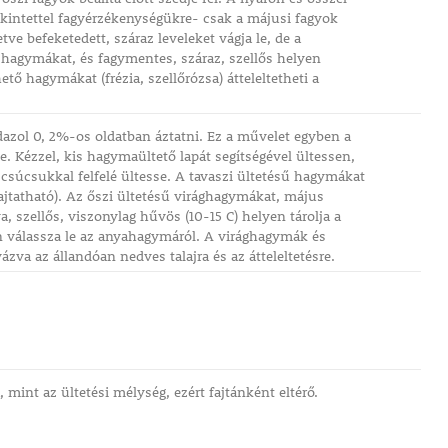
tekintettel fagyérzékenységükre- csak a májusi fagyok
ve befeketedett, száraz leveleket vágja le, de a
 hagymákat, és fagymentes, száraz, szellős helyen
ető hagymákat (frézia, szellőrózsa) átteleltetheti a
dazol 0, 2%-os oldatban áztatni. Ez a művelet egyben a
e. Kézzel, kis hagymaültető lapát segítségével ültessen,
csúcsukkal felfelé ültesse. A tavaszi ültetésű hagymákat
hajtatható). Az őszi ültetésű virághagymákat, május
va, szellős, viszonylag hűvös (10-15 C) helyen tárolja a
en válassza le az anyahagymáról. A virághagymák és
zva az állandóan nedves talajra és az átteleltetésre.
mint az ültetési mélység, ezért fajtánként eltérő.