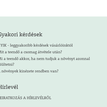
Gyakori kérdések
YIK - leggyakoribb kérdések vásárlóinktól
it a teendő a csomag átvétele után?
i a teendő akkor, ha nem tudjuk a növényt azonnal
iültetni?
 növények kinézete rendben van?
Hírlevél
EIRATKOZÁS A HÍRLEVÉLRŐL