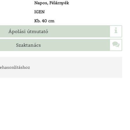
Napos, Félárnyék
IGEN
Kb. 40 cm
Ápolási útmutató
Szaktanács
ehasonlításhoz