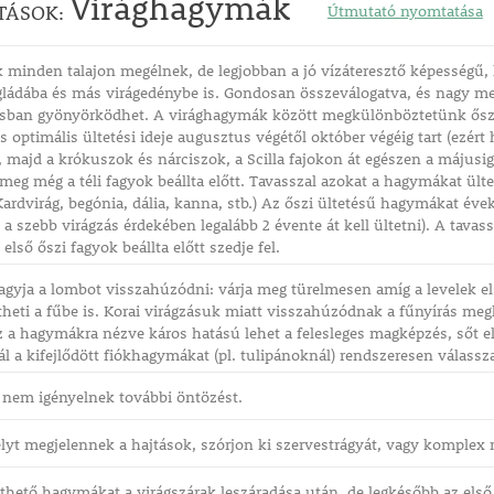
Virághagymák
TÁSOK:
Útmutató nyomtatása
minden talajon megélnek, de legjobban a jó vízáteresztő képességű, l
gládába és más virágedénybe is. Gondosan összeválogatva, és nagy me
sban gyönyörködhet. A virághagymák között megkülönböztetünk őszi é
 optimális ültetési ideje augusztus végétől október végéig tart (ezért
r, majd a krókuszok és nárciszok, a Scilla fajokon át egészen a májusig
eg még a téli fagyok beállta előtt. Tavasszal azokat a hagymákat ül
 Kardvirág, begónia, dália, kanna, stb.) Az őszi ültetésű hagymákat éve
t a szebb virágzás érdekében legalább 2 évente át kell ültetni). A tava
első őszi fagyok beállta előtt szedje fel.
agyja a lombot visszahúzódni: várja meg türelmesen amíg a levelek els
heti a fűbe is. Korai virágzásuk miatt visszahúzódnak a fűnyírás me
isz a hagymákra nézve káros hatású lehet a felesleges magképzés, sőt e
 a kifejlődött fiókhagymákat (pl. tulipánoknál) rendszeresen válassz
 nem igényelnek további öntözést.
lyt megjelennek a hajtások, szórjon ki szervestrágyát, vagy komplex 
ethető hagymákat a virágszárak leszáradása után, de legkésőbb az első ő