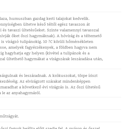
aza, humuszban gazdag kerti talajokat kedvelik.
nnyiségben ültetve késő téltől egész tavaszon át
s tavaszi ültetésűeket. Szinte valamennyi tavasszal
 hívják őket őszi hagymáknak). A hóvirág és a téltemető
 is virágzó tulipánokig. 10 ?C körüli hőmérsékleten
tesse, amelyek fagyérzékenyek, a földben hagyva nem
kig hagyhatja egy helyen (kivétel a tulipánok és a
sszal ültethető hagymákat a virágszárak leszáradása után,
árgulnak és leszáradnak. A krókuszokat, törpe íriszt
gkezdéséig. Az elvirágzott szárakat mindenképpen
lmaradhat a következő évi virágzás is. Az őszi ültetésű
a le az anyahagymáról.
műtrágyát.
szi fagyok beállta előtt szedje fel. A nyáron és ősszel