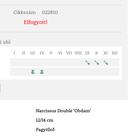
Cikkszám
022810
Elfogyott!
i idő
I
II
III
IV
V
VI
VII
VIII
IX
X
XI
XII
Narcissus Double 'Obdam'
12/14 cm
Fagytűrő