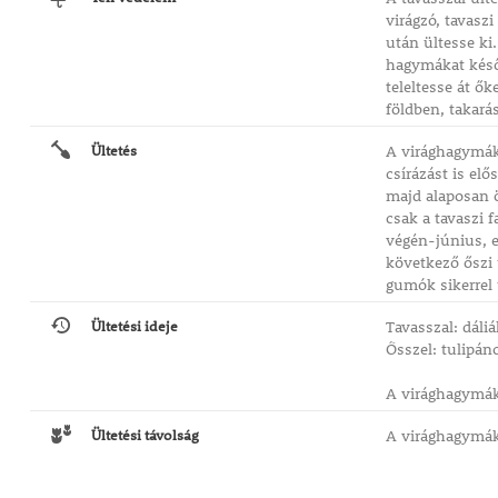
virágzó, tavasz
után ültesse ki.
hagymákat késő 
teleltesse át ők
földben, takará
Ültetés
A virághagymáka
csírázást is el
majd alaposan ö
csak a tavaszi 
végén-június, el
következő őszi 
gumók sikerrel 
Ültetési ideje
Tavasszal: dáli
Ősszel: tulipáno
A virághagymáka
Ültetési távolság
A virághagymáka