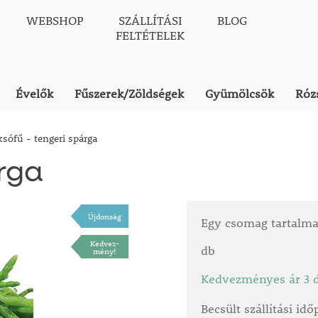
WEBSHOP
SZÁLLÍTÁSI
BLOG
FELTÉTELEK
Évelők
Fűszerek/Zöldségek
Gyümölcsök
Róz
ksófű - tengeri spárga
árga
Újdonság
Egy csomag tartalm
Kedvez-
db
mény!
Kedvezményes ár 3 d
Becsült szállítási id