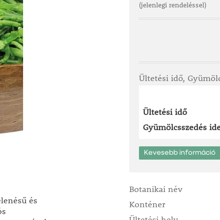
(jelenlegi rendeléssel)
Ültetési idő, Gyümöl
Ültetési idő
Gyümölcsszedés ide
Kevesebb információ
Botanikai név
elenésű és
Konténer
ós
Ültetési hely