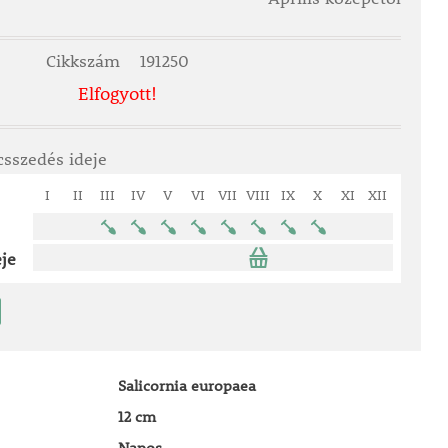
Cikkszám
191250
Elfogyott!
csszedés ideje
I
II
III
IV
V
VI
VII
VIII
IX
X
XI
XII
je
Salicornia europaea
12 cm
Napos