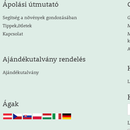
Ápolási útmutató
Segítség a növények gondozásában
G
Tippek,ötletek
M
Kapcsolat
M
k
A
Ajándékutalvány rendelés
Ajándékutalvány
L
Ágak