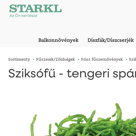
Balkonnövények
Díszfák/Díszcserjék
Sortimenty
Fűszerek/Zöldségek
Friss fűszernövények
Szi
Sziksófű - tengeri sp