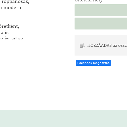
en roppanósak,
 a modern
öretként,
a is.
v ízt ad az
HOZZÁADÁS az össz
dves, jó
endszeres
Facebook megosztás
ató jó
önleges,
elni
en