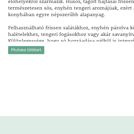
élőhelyekről származik. Húsos, tagolt hajtásai friss
természetesen sós, enyhén tengeri aromájúak, ezért
konyhában egyre népszerűbb alapanyag.
Felhasználható frissen salátákhoz, enyhén párolva k
halételekhez, tengeri fogásokhoz vagy akár savanyítv
Különlegessége, hogy só hozzáadása nélkül is intenzí
ételeknek.
Mutass többet
A növény napos fekvést igényel, és jól érzi magát ne
vízellátású közegben. Edényben is nevelhető, ahol r
öntözéssel és enyhén sós vízzel (alkalmanként) tarth
kondícióban. Egynyári növényként termesztjük.
A sósfű ideális választás mindazok számára, akik kül
gasztronómiai értékű fűszernövényt szeretnének nev
balkonon, teraszon vagy a konyhakertben, és szíves
kísérleteznek új ízekkel.