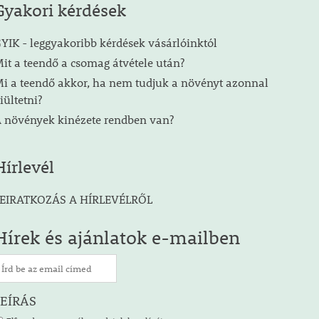
Gyakori kérdések
YIK - leggyakoribb kérdések vásárlóinktól
it a teendő a csomag átvétele után?
i a teendő akkor, ha nem tudjuk a növényt azonnal
iültetni?
 növények kinézete rendben van?
Hírlevél
EIRATKOZÁS A HÍRLEVÉLRŐL
Hírek és ajánlatok e-mailben
LEÍRÁS