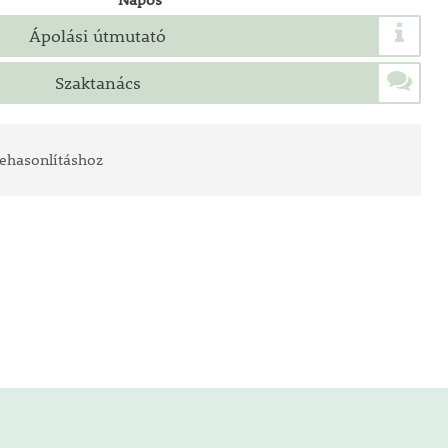
Ápolási útmutató
Szaktanács
ehasonlításhoz