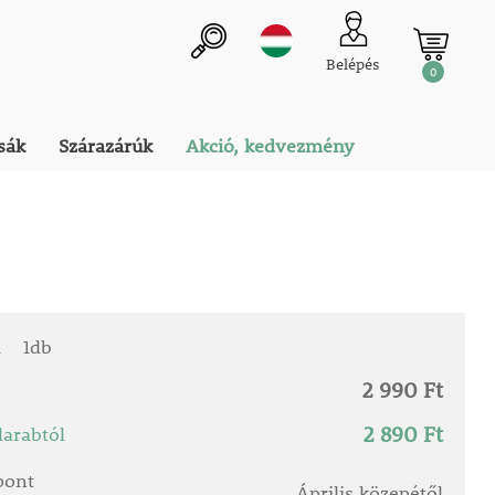
Belépés
0
sák
Szárazárúk
Akció, kedvezmény
a
1db
2 990 Ft
2 890 Ft
arabtól
őpont
Április közepétől