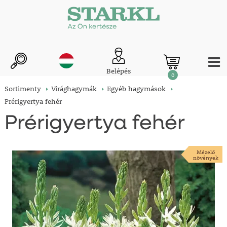
Belépés
0
Sortimenty
Virághagymák
Egyéb hagymások
Prérigyertya fehér
Prérigyertya fehér
Mézelő
növények