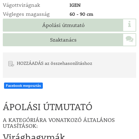
Vágottvirágnak
IGEN
Végleges magasság
60 - 90 cm
Ápolási útmutató
Szaktanács
HOZZÁADÁS az összehasonlításhoz
Facebook megosztás
ÁPOLÁSI ÚTMUTATÓ
A KATEGÓRIÁRA VONATKOZÓ ÁLTALÁNOS
UTASÍTÁSOK:
Virághagymák