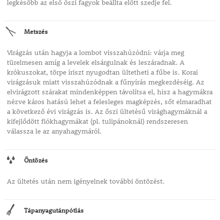
legkésőbb az első őszi fagyok beállta előtt szedje fel.
Metszés
Virágzás után hagyja a lombot visszahúzódni: várja meg
türelmesen amíg a levelek elsárgulnak és leszáradnak. A
krókuszokat, törpe íriszt nyugodtan ültetheti a fűbe is. Korai
virágzásuk miatt visszahúzódnak a fűnyírás megkezdéséig. Az
elvirágzott szárakat mindenképpen távolítsa el, hisz a hagymákra
nézve káros hatású lehet a felesleges magképzés, sőt elmaradhat
a következő évi virágzás is. Az őszi ültetésű virághagymáknál a
kifejlődött fiókhagymákat (pl. tulipánoknál) rendszeresen
válassza le az anyahagymáról.
Öntözés
Az ültetés után nem igényelnek további öntözést.
Tápanyagutánpótlás