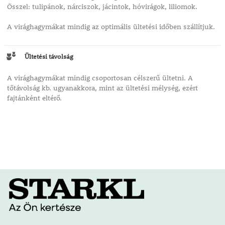
Ősszel: tulipánok, nárciszok, jácintok, hóvirágok, liliomok.
A virághagymákat mindig az optimális ültetési időben szállítjuk.
Ültetési távolság
A virághagymákat mindig csoportosan célszerű ültetni. A
tőtávolság kb. ugyanakkora, mint az ültetési mélység, ezért
fajtánként eltérő.