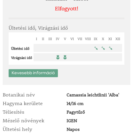
Elfogyott!
Ültetési idő, Virágzási idő
I
II
III
IV
V
VI
VII
VIII
IX
X
XI
XII
Ültetési idő
Virágzási idő
Kevesebb információ
Botanikai név
Camassia leichtlinii 'Alba'
Hagyma kerülete
14/16 cm
Téliesítés
Fagytűrő
Mézelő növények
IGEN
Ültetési hely
Napos