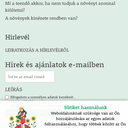
Mi a teendő akkor, ha nem tudjuk a növényt azonnal
kiültetni?
A növények kinézete rendben van?
Hírlevél
LEIRATKOZÁS A HÍRLEVÉLRŐL
Hírek és ajánlatok e-mailben
LEÍRÁS
Elfogadom a személyes adatok kezelését.
A hírlevél küldése teljesen ingyenes.
Minden hírlevél tartalmazza a leiratkozás lehetőségét.
Sütiket használunk
Weboldalunknak szüksége van az Ön
hozzájárulására az egyes adatok
felhasználásához, hogy többek között az Ön