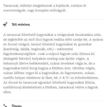
Tavasszal, mihelyt megjelennek a hajtások, szórjon ki
szervestrágyát, vagy komplex műtrágyát.
Téli védelem
A tavasszal ültethető hagymákat a virágszárak leszáradása után,
de legkésőbb az első őszi fagyok beállta előtt szedje fel. A nyáron
és ősszel virágzó, tavaszi ültetésű hagymákat és gumókat
(kardvirág, dáliák, begóniák, stb.) – tekintettel
fagyérzékenységükre- csak a májusi fagyok után ültesse ki.
Melegebb fekvésű helyeken esetleg már április végén. A
bebarnult illetve befeketedett, száraz leveleket vágja le, de a
hagymákat késő őszig hagyja a földben érni. Október végén,
száraz időben vegye ki a hagymákat, és fagymentes, száraz,
szellős helyen teleltesse át őket, kb. 5-8 ?C-os hőmérsékleten.
Az ősszel és tavasszal egyaránt ültethető hagymákat (frézia,
szellőrózsa) átteleltetheti a földben, takarással védve a fagyok
ellen.
Ültetés