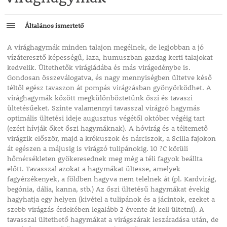
Általános ismertető
A virághagymák minden talajon megélnek, de legjobban a jó
vízáteresztő képességű, laza, humuszban gazdag kerti talajokat
kedvelik. Ültethetők virágládába és más virágedénybe is.
Gondosan összeválogatva, és nagy mennyiségben ültetve késő
téltől egész tavaszon át pompás virágzásban gyönyörködhet. A
virághagymák között megkülönböztetünk őszi és tavaszi
ültetésűeket. Szinte valamennyi tavasszal virágzó hagymás
optimális ültetési ideje augusztus végétől október végéig tart
(ezért hívják őket őszi hagymáknak). A hóvirág és a téltemető
virágzik először, majd a krókuszok és nárciszok, a Scilla fajokon
át egészen a májusig is virágzó tulipánokig. 10 ?C körüli
hőmérsékleten gyökeresednek meg még a téli fagyok beállta
előtt. Tavasszal azokat a hagymákat ültesse, amelyek
fagyérzékenyek, a földben hagyva nem telelnek át (pl. Kardvirág,
begónia, dália, kanna, stb.) Az őszi ültetésű hagymákat évekig
hagyhatja egy helyen (kivétel a tulipánok és a jácintok, ezeket a
szebb virágzás érdekében legalább 2 évente át kell ültetni). A
tavasszal ültethető hagymákat a virágszárak leszáradása után, de