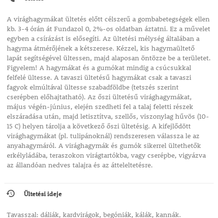
A virághagymákat ültetés előtt célszerű a gombabetegségek ellen
kb. 3-4 órán át Fundazol 0, 2%-os oldatban áztatni. Ez a művelet
egyben a csírázást is elősegíti. Az ültetési mélység általában a
hagyma átmérőjének a kétszerese. Kézzel, kis hagymaültető
lapát segítségével ültessen, majd alaposan öntözze be a területet.
Figyelem! A hagymákat és a gumókat mindig a csúcsukkal
felfelé ültesse. A tavaszi ültetésű hagymákat csak a tavaszi
fagyok elmúltával ültesse szabadföldbe (tetszés szerint
cserépben előhajtatható). Az őszi ültetésű virághagymákat,
május végén-június, elején szedheti fel a talaj feletti részek
elszáradása után, majd letisztítva, szellős, viszonylag hűvös (10-
15 C) helyen tárolja a következő őszi ültetésig. A kifejlődött
virághagymákat (pl. tulipánoknál) rendszeresen válassza le az
anyahagymáról. A virághagymák és gumók sikerrel ültethetők
erkélyládába, teraszokon virágtartókba, vagy cserépbe, vigyázva
az állandóan nedves talajra és az átteleltetésre.
Ültetési ideje
Tavasszal: dáliák, kardvirágok, begóniák, kálák, kannák.