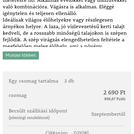
méteresre nő. Alkalmas évelőkkel vagy díszfüvekkel
való kombinációra. Vágásra is alkalmas. Eléggé
igénytelen és teljesen ellenálló.
Ideálisak világos élőhelyekre vagy részlegesen
árnyékos helyre. A laza, jó vízlevezetésű kerti talajt
kedveli, de a rosszabb minőségű talajokon is szépen
fejlődik. A szép virágzás elengedhetetlen feltétele a
megfelelően meleg élőhely, ami a növény
őshazájának - Észak-Amerika nyugati részének meleg
Mutass többet
prérijei - köszönhető.
Egy csomag tartalma
3 db
2 690 Ft
csomag
896,67 Ft/db
Becsült szállítási időpont
Szeptembertől
(jelenlegi rendeléssel)
Cikkszám
021081