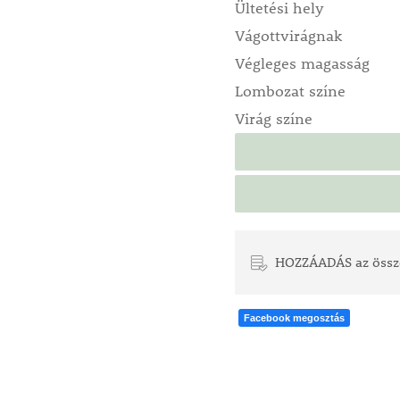
Ültetési hely
Vágottvirágnak
Végleges magasság
Lombozat színe
Virág színe
HOZZÁADÁS az össz
Facebook megosztás