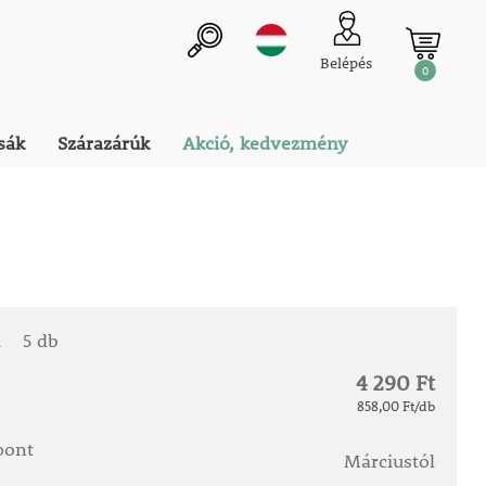
Belépés
0
sák
Szárazárúk
Akció, kedvezmény
a
5 db
4 290 Ft
858,00 Ft/db
őpont
Márciustól