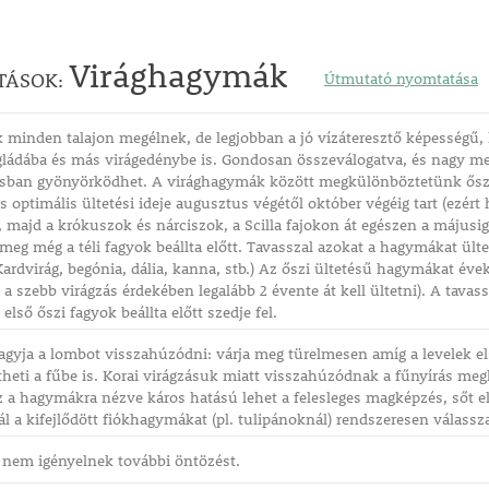
Virághagymák
TÁSOK:
Útmutató nyomtatása
minden talajon megélnek, de legjobban a jó vízáteresztő képességű, l
gládába és más virágedénybe is. Gondosan összeválogatva, és nagy me
sban gyönyörködhet. A virághagymák között megkülönböztetünk őszi é
 optimális ültetési ideje augusztus végétől október végéig tart (ezért
r, majd a krókuszok és nárciszok, a Scilla fajokon át egészen a májusig
eg még a téli fagyok beállta előtt. Tavasszal azokat a hagymákat ül
 Kardvirág, begónia, dália, kanna, stb.) Az őszi ültetésű hagymákat éve
t a szebb virágzás érdekében legalább 2 évente át kell ültetni). A tava
első őszi fagyok beállta előtt szedje fel.
agyja a lombot visszahúzódni: várja meg türelmesen amíg a levelek els
heti a fűbe is. Korai virágzásuk miatt visszahúzódnak a fűnyírás me
isz a hagymákra nézve káros hatású lehet a felesleges magképzés, sőt e
 a kifejlődött fiókhagymákat (pl. tulipánoknál) rendszeresen válassz
 nem igényelnek további öntözést.