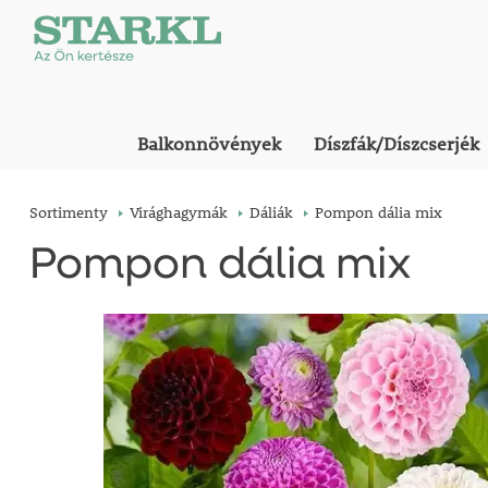
Balkonnövények
Díszfák/Díszcserjék
Sortimenty
Virághagymák
Dáliák
Pompon dália mix
Pompon dália mix