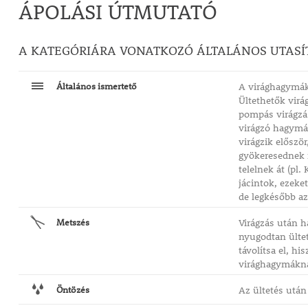
ÁPOLÁSI ÚTMUTATÓ
A KATEGÓRIÁRA VONATKOZÓ ÁLTALÁNOS UTASÍ
Általános ismertető
A virághagymák 
Ültethetők virá
pompás virágzá
virágzó hagymás
virágzik előszö
gyökeresednek m
telelnek át (pl.
jácintok, ezeke
de legkésőbb az 
Metszés
Virágzás után h
nyugodtan ültet
távolítsa el, h
virághagymáknál
Öntözés
Az ültetés után