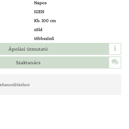
Napos
IGEN
Kb. 100 cm
zöld
többszínű
Ápolási útmutató
Szaktanács
ehasonlításhoz