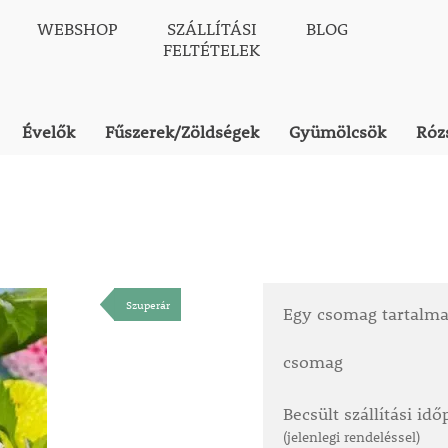
WEBSHOP
SZÁLLÍTÁSI
BLOG
FELTÉTELEK
Évelők
Fűszerek/Zöldségek
Gyümölcsök
Róz
Szuperár
Egy csomag tartalm
csomag
Becsült szállítási id
(jelenlegi rendeléssel)