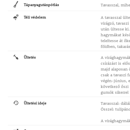
Tápanyagutánpótlás
Tavasszal, mihe
Téli védelem
A tavasszal ült
virágzó, tavasz
után ültesse ki.
hagymákat késő 
teleltesse át ők
földben, takará
Ültetés
A virághagymáka
csírázást is el
majd alaposan ö
csak a tavaszi 
végén-június, el
következő őszi 
gumók sikerrel 
Ültetési ideje
Tavasszal: dáli
Ősszel: tulipáno
A virághagymáka