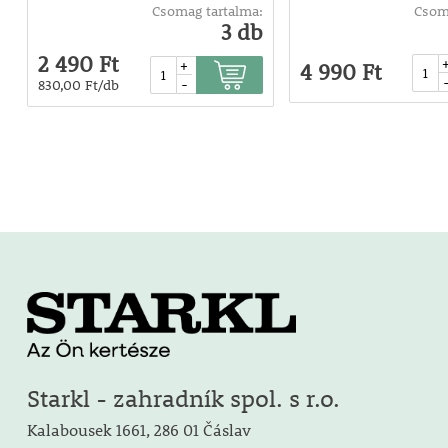
Csomag tartalma:
Csom
3 db
2 490 Ft
+
4 990 Ft
-
830,00 Ft/db
Starkl - zahradník spol. s r.o.
Kalabousek 1661, 286 01 Čáslav