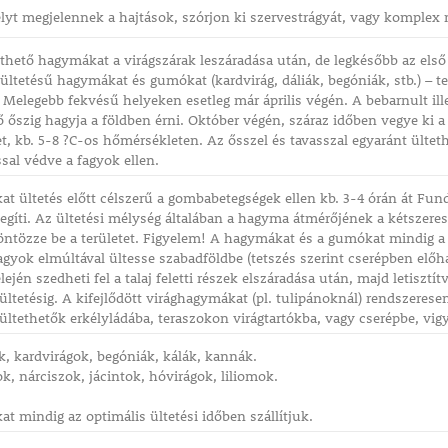
lyt megjelennek a hajtások, szórjon ki szervestrágyát, vagy komplex 
ethető hagymákat a virágszárak leszáradása után, de legkésőbb az első ő
i ültetésű hagymákat és gumókat (kardvirág, dáliák, begóniák, stb.) – 
 Melegebb fekvésű helyeken esetleg már április végén. A bebarnult illet
őszig hagyja a földben érni. Október végén, száraz időben vegye ki a
et, kb. 5-8 ?C-os hőmérsékleten. Az ősszel és tavasszal egyaránt ülteth
ssal védve a fagyok ellen.
t ültetés előtt célszerű a gombabetegségek ellen kb. 3-4 órán át Fun
ősegíti. Az ültetési mélység általában a hagyma átmérőjének a kétszeres
ntözze be a területet. Figyelem! A hagymákat és a gumókat mindig a 
fagyok elmúltával ültesse szabadföldbe (tetszés szerint cserépben elő
ején szedheti fel a talaj feletti részek elszáradása után, majd letisztít
ültetésig. A kifejlődött virághagymákat (pl. tulipánoknál) rendszeres
ültethetők erkélyládába, teraszokon virágtartókba, vagy cserépbe, vigyá
ák, kardvirágok, begóniák, kálák, kannák.
k, nárciszok, jácintok, hóvirágok, liliomok.
t mindig az optimális ültetési időben szállítjuk.