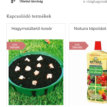
Ültetési távolság
A virághagymáka
Kapcsolódó termékek
Hagymaültető kosár
Natura tápoldat
TOP
TOP
TERMÉK
TERMÉK