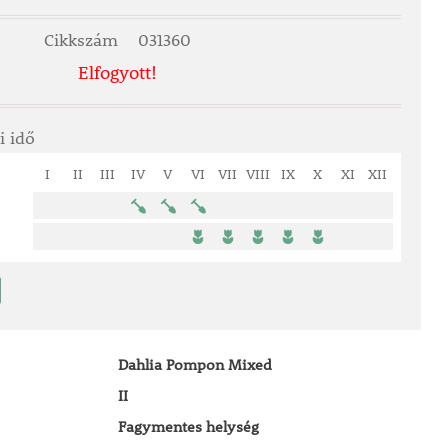
Cikkszám
031360
Elfogyott!
i idő
I
II
III
IV
V
VI
VII
VIII
IX
X
XI
XII
Dahlia Pompon Mixed
II
Fagymentes helység