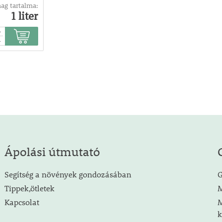
ag tartalma:
1 liter
+
-
Ápolási útmutató
Segítség a növények gondozásában
G
Tippek,ötletek
M
Kapcsolat
M
k