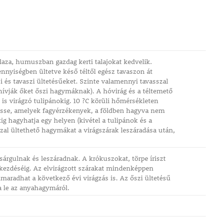
aza, humuszban gazdag kerti talajokat kedvelik.
nnyiségben ültetve késő téltől egész tavaszon át
s tavaszi ültetésűeket. Szinte valamennyi tavasszal
 hívják őket őszi hagymáknak). A hóvirág és a téltemető
 is virágzó tulipánokig. 10 ?C körüli hőmérsékleten
tesse, amelyek fagyérzékenyek, a földben hagyva nem
kig hagyhatja egy helyen (kivétel a tulipánok és a
sszal ültethető hagymákat a virágszárak leszáradása után,
árgulnak és leszáradnak. A krókuszokat, törpe íriszt
gkezdéséig. Az elvirágzott szárakat mindenképpen
lmaradhat a következő évi virágzás is. Az őszi ültetésű
a le az anyahagymáról.