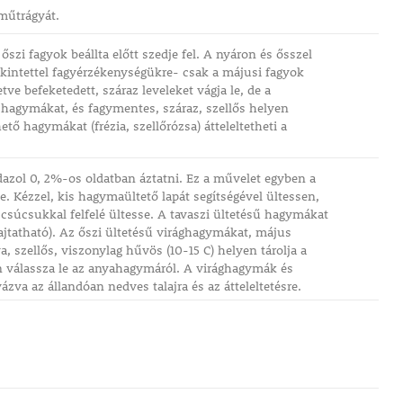
műtrágyát.
szi fagyok beállta előtt szedje fel. A nyáron és ősszel
tekintettel fagyérzékenységükre- csak a májusi fagyok
ve befeketedett, száraz leveleket vágja le, de a
 hagymákat, és fagymentes, száraz, szellős helyen
ető hagymákat (frézia, szellőrózsa) átteleltetheti a
dazol 0, 2%-os oldatban áztatni. Ez a művelet egyben a
e. Kézzel, kis hagymaültető lapát segítségével ültessen,
csúcsukkal felfelé ültesse. A tavaszi ültetésű hagymákat
hajtatható). Az őszi ültetésű virághagymákat, május
va, szellős, viszonylag hűvös (10-15 C) helyen tárolja a
en válassza le az anyahagymáról. A virághagymák és
zva az állandóan nedves talajra és az átteleltetésre.