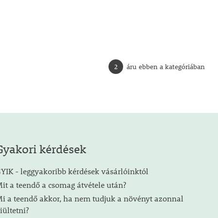
2
áru ebben a kategóriában
Gyakori kérdések
YIK - leggyakoribb kérdések vásárlóinktól
it a teendő a csomag átvétele után?
i a teendő akkor, ha nem tudjuk a növényt azonnal
iültetni?