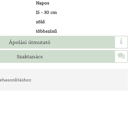
Napos
15 - 30 cm
zöld
többszínű
Ápolási útmutató
Szaktanács
ehasonlításhoz