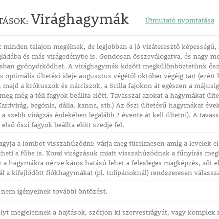
Virághagymák
TÁSOK:
Útmutató nyomtatása
minden talajon megélnek, de legjobban a jó vízáteresztő képességű, l
gládába és más virágedénybe is. Gondosan összeválogatva, és nagy me
sban gyönyörködhet. A virághagymák között megkülönböztetünk őszi é
 optimális ültetési ideje augusztus végétől október végéig tart (ezért
r, majd a krókuszok és nárciszok, a Scilla fajokon át egészen a májusig
eg még a téli fagyok beállta előtt. Tavasszal azokat a hagymákat ül
 Kardvirág, begónia, dália, kanna, stb.) Az őszi ültetésű hagymákat éve
t a szebb virágzás érdekében legalább 2 évente át kell ültetni). A tava
első őszi fagyok beállta előtt szedje fel.
agyja a lombot visszahúzódni: várja meg türelmesen amíg a levelek els
heti a fűbe is. Korai virágzásuk miatt visszahúzódnak a fűnyírás me
isz a hagymákra nézve káros hatású lehet a felesleges magképzés, sőt e
 a kifejlődött fiókhagymákat (pl. tulipánoknál) rendszeresen válassz
 nem igényelnek további öntözést.
lyt megjelennek a hajtások, szórjon ki szervestrágyát, vagy komplex 