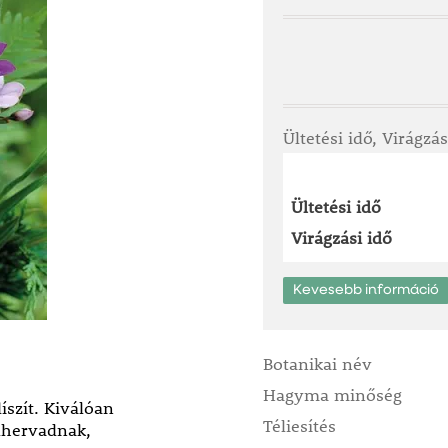
Ültetési idő, Virágzás
Ültetési idő
Virágzási idő
Kevesebb információ
Botanikai név
Hagyma minőség
szít. Kiválóan
Téliesítés
lhervadnak,