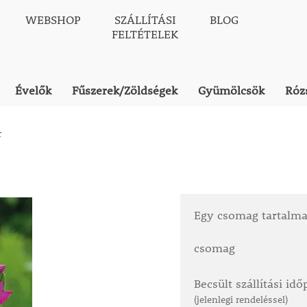
WEBSHOP
SZÁLLÍTÁSI
BLOG
FELTÉTELEK
Évelők
Fűszerek/Zöldségek
Gyümölcsök
Róz
r
Egy csomag tartalm
csomag
Becsült szállítási id
(jelenlegi rendeléssel)