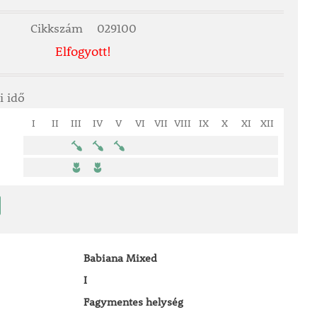
Cikkszám
029100
Elfogyott!
i idő
I
II
III
IV
V
VI
VII
VIII
IX
X
XI
XII
Babiana Mixed
I
Fagymentes helység