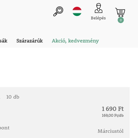
Belépés
0
sák
Szárazárúk
Akció, kedvezmény
a
10 db
1 690 Ft
169,00 Ft/db
őpont
Márciustól