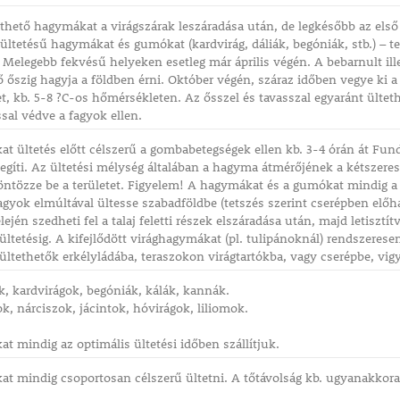
ethető hagymákat a virágszárak leszáradása után, de legkésőbb az első ő
i ültetésű hagymákat és gumókat (kardvirág, dáliák, begóniák, stb.) – 
 Melegebb fekvésű helyeken esetleg már április végén. A bebarnult illet
őszig hagyja a földben érni. Október végén, száraz időben vegye ki a
et, kb. 5-8 ?C-os hőmérsékleten. Az ősszel és tavasszal egyaránt ülteth
ssal védve a fagyok ellen.
t ültetés előtt célszerű a gombabetegségek ellen kb. 3-4 órán át Fun
ősegíti. Az ültetési mélység általában a hagyma átmérőjének a kétszeres
ntözze be a területet. Figyelem! A hagymákat és a gumókat mindig a 
fagyok elmúltával ültesse szabadföldbe (tetszés szerint cserépben elő
ején szedheti fel a talaj feletti részek elszáradása után, majd letisztít
ültetésig. A kifejlődött virághagymákat (pl. tulipánoknál) rendszeres
ültethetők erkélyládába, teraszokon virágtartókba, vagy cserépbe, vigyá
ák, kardvirágok, begóniák, kálák, kannák.
k, nárciszok, jácintok, hóvirágok, liliomok.
t mindig az optimális ültetési időben szállítjuk.
t mindig csoportosan célszerű ültetni. A tőtávolság kb. ugyanakkora, 