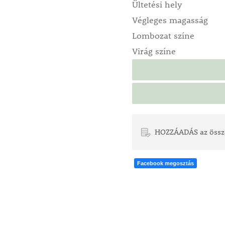
Ültetési hely
Végleges magasság
Lombozat színe
Virág színe
HOZZÁADÁS az össz
Facebook megosztás