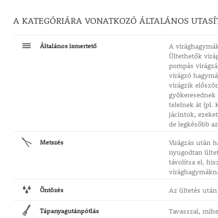
A KATEGÓRIÁRA VONATKOZÓ ÁLTALÁNOS UTASÍ
Általános ismertető
A virághagymák 
Ültethetők virá
pompás virágzá
virágzó hagymás
virágzik előszö
gyökeresednek m
telelnek át (pl.
jácintok, ezeke
de legkésőbb az 
Metszés
Virágzás után h
nyugodtan ültet
távolítsa el, h
virághagymáknál
Öntözés
Az ültetés után
Tápanyagutánpótlás
Tavasszal, mihe