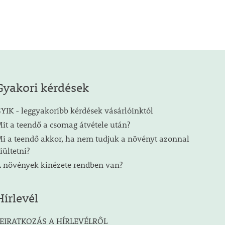
Gyakori kérdések
YIK - leggyakoribb kérdések vásárlóinktól
it a teendő a csomag átvétele után?
i a teendő akkor, ha nem tudjuk a növényt azonnal
iültetni?
 növények kinézete rendben van?
Hírlevél
EIRATKOZÁS A HÍRLEVÉLRŐL