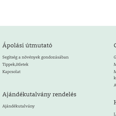
Ápolási útmutató
Segítség a növények gondozásában
G
Tippek,ötletek
M
Kapcsolat
M
k
A
Ajándékutalvány rendelés
Ajándékutalvány
L