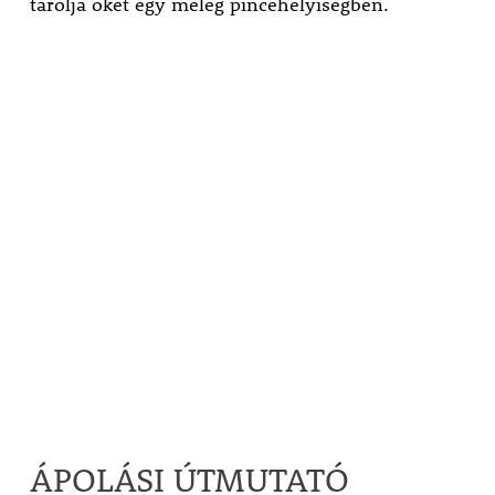
tárolja őket egy meleg pincehelyiségben.
ÁPOLÁSI ÚTMUTATÓ