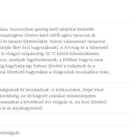
aza, humuszban gazdag kerti talajokat kedvelik.
nnyiségben ültetve késő téltől egész tavaszon át
s tavaszi ültetésűeket. Szinte valamennyi tavasszal
 hívják őket őszi hagymáknak). A hóvirág és a téltemető
 is virágzó tulipánokig. 10 ?C körüli hőmérsékleten
tesse, amelyek fagyérzékenyek, a földben hagyva nem
kig hagyhatja egy helyen (kivétel a tulipánok és a
sszal ültethető hagymákat a virágszárak leszáradása után,
árgulnak és leszáradnak. A krókuszokat, törpe íriszt
gkezdéséig. Az elvirágzott szárakat mindenképpen
lmaradhat a következő évi virágzás is. Az őszi ültetésű
a le az anyahagymáról.
műtrágyát.