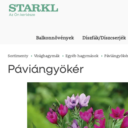
Balkonnövények
Díszfák/Díszcserjék
Sortimenty
Virághagymák
Egyéb hagymások
Páviángyöké
Páviángyökér