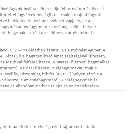
szi fagyok beállta előtt szedje fel. A nyáron és ősszel
tekintettel fagyérzékenységükre- csak a májusi fagyok
ve befeketedett, száraz leveleket vágja le, de a
 hagymákat, és fagymentes, száraz, szellős helyen
ető hagymákat (frézia, szellőrózsa) átteleltetheti a
dazol 0, 2%-os oldatban áztatni. Ez a művelet egyben a
e. Kézzel, kis hagymaültető lapát segítségével ültessen,
csúcsukkal felfelé ültesse. A tavaszi ültetésű hagymákat
hajtatható). Az őszi ültetésű virághagymákat, május
va, szellős, viszonylag hűvös (10-15 C) helyen tárolja a
en válassza le az anyahagymáról. A virághagymák és
zva az állandóan nedves talajra és az átteleltetésre.
mint az ültetési mélység, ezért fajtánként eltérő.