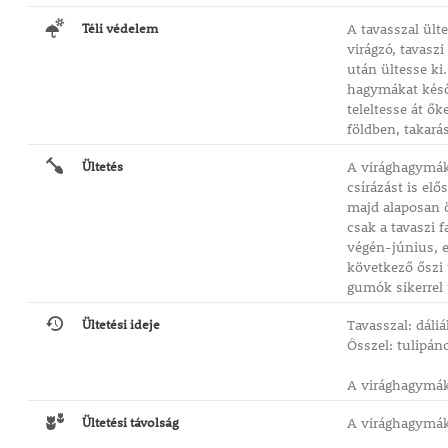
Téli védelem
A tavasszal ült
virágzó, tavasz
után ültesse ki.
hagymákat késő 
teleltesse át ők
földben, takará
Ültetés
A virághagymáka
csírázást is el
majd alaposan ö
csak a tavaszi 
végén-június, el
következő őszi 
gumók sikerrel 
Ültetési ideje
Tavasszal: dáli
Ősszel: tulipáno
A virághagymáka
Ültetési távolság
A virághagymáka