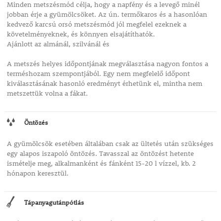
Minden metszésmód célja, hogy a napfény és a levegő minél
jobban érje a gyümölcsöket. Az ún. termőkaros és a hasonlóan
kedvező karcsú orsó metszésmód jól megfelel ezeknek a
követelményeknek, és könnyen elsajátíthatók.
Ajánlott az almánál, szilvánál és
A metszés helyes időpontjának megválasztása nagyon fontos a
terméshozam szempontjából. Egy nem megfelelő időpont
kiválasztásának hasonló eredményt érhetünk el, mintha nem
metszettük volna a fákat.
Öntözés
A gyümölcsök esetében általában csak az ültetés után szükséges
egy alapos iszapoló öntözés. Tavasszal az öntözést hetente
ismételje meg, alkalmanként és fánként 15-20 l vízzel, kb. 2
hónapon keresztül.
Tápanyagutánpótlás