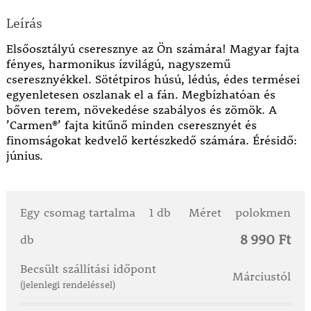
Leírás
Elsőosztályú cseresznye az Ön számára! Magyar fajta
fényes, harmonikus ízvilágú, nagyszemű
cseresznyékkel. Sötétpiros húsú, lédús, édes termései
egyenletesen oszlanak el a fán. Megbízhatóan és
bőven terem, növekedése szabályos és zömök. A
’Carmen®’ fajta kitűnő minden cseresznyét és
finomságokat kedvelő kertészkedő számára. Érésidő:
június.
Egy csomag tartalma
1 db
Méret
polokmen
8 990 Ft
db
Becsült szállítási időpont
Márciustól
(jelenlegi rendeléssel)