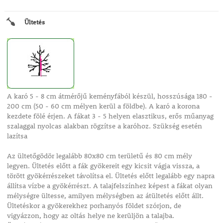
Ültetés
A karó 5 - 8 cm átmérőjű keményfából készül, hosszúsága 180 -
200 cm (50 - 60 cm mélyen kerül a földbe). A karó a korona
kezdete fölé érjen. A fákat 3 - 5 helyen elasztikus, erős műanyag
szalaggal nyolcas alakban rögzítse a karóhoz. Szükség esetén
lazítsa
Az ültetőgödör legalább 80x80 cm területű és 80 cm mély
legyen. Ültetés előtt a fák gyökereit egy kicsit vágja vissza, a
törött gyökérrészeket távolítsa el. Ültetés előtt legalább egy napra
állítsa vízbe a gyökérrészt. A talajfelszínhez képest a fákat olyan
mélységre ültesse, amilyen mélységben az átültetés előtt állt.
Ültetéskor a gyökerekhez porhanyós földet szórjon, de
vigyázzon, hogy az oltás helye ne kerüljön a talajba.