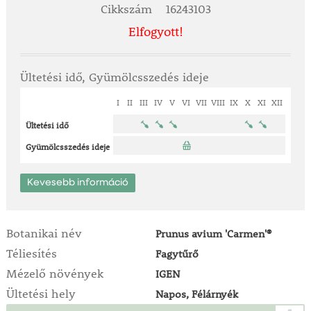
Cikkszám
16243103
Elfogyott!
Ültetési idő, Gyümölcsszedés ideje
I
II
III
IV
V
VI
VII
VIII
IX
X
XI
XII
Ültetési idő
Gyümölcsszedés ideje
Kevesebb információ
Botanikai név
Prunus avium 'Carmen'®
Téliesítés
Fagytűrő
Mézelő növények
IGEN
Ültetési hely
Napos, Félárnyék