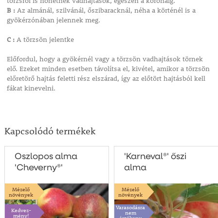
törzsről is nőhetnek vadhajtások, egészen a koronáig.
B :
Az almánál, szilvánál, őszibaracknál, néha a körténél is a
gyökérzónában jelennek meg.
C :
A törzsön jelentke
Előfordul, hogy a gyökérnél vagy a törzsön vadhajtások törnek
elő. Ezeket minden esetben távolítsa el, kivétel, amikor a törzsön
előretörő hajtás feletti rész elszárad, így az előtört hajtásból kell
fákat kinevelni.
Kapcsolódó termékek
Oszlopos alma
'Karneval®' őszi
'Cheverny®'
alma
Mézelő
Mézelő
növények
növények
Varasodásra
Kedvez-
nem
mény!
érzékeny