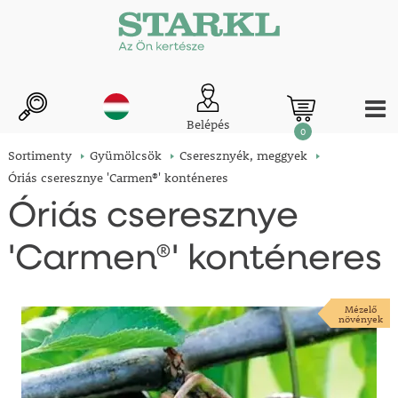
Belépés
0
Sortimenty
Gyümölcsök
Cseresznyék, meggyek
Óriás cseresznye 'Carmen®' konténeres
Óriás cseresznye
'Carmen®' konténeres
Mézelő
növények