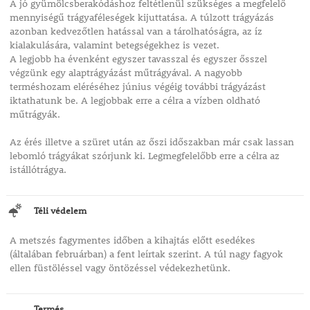
A jó gyümölcsberakódáshoz feltétlenül szükséges a megfelelő
mennyiségű trágyaféleségek kijuttatása. A túlzott trágyázás
azonban kedvezőtlen hatással van a tárolhatóságra, az íz
kialakulására, valamint betegségekhez is vezet.
A legjobb ha évenként egyszer tavasszal és egyszer ősszel
végzünk egy alaptrágyázást műtrágyával. A nagyobb
terméshozam eléréséhez június végéig további trágyázást
iktathatunk be. A legjobbak erre a célra a vízben oldható
műtrágyák.
Az érés illetve a szüret után az őszi időszakban már csak lassan
lebomló trágyákat szórjunk ki. Legmegfelelőbb erre a célra az
istállótrágya.
Téli védelem
A metszés fagymentes időben a kihajtás előtt esedékes
(általában februárban) a fent leírtak szerint. A túl nagy fagyok
ellen füstöléssel vagy öntözéssel védekezhetünk.
Termés