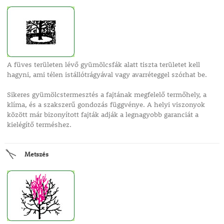
A füves területen lévő gyümölcsfák alatt tiszta területet kell
hagyni, ami télen istállótrágyával vagy avarréteggel szórhat be.
Sikeres gyümölcstermesztés a fajtának megfelelő termőhely, a
klíma, és a szakszerű gondozás függvénye. A helyi viszonyok
között már bizonyított fajták adják a legnagyobb garanciát a
kielégítő terméshez.
Metszés