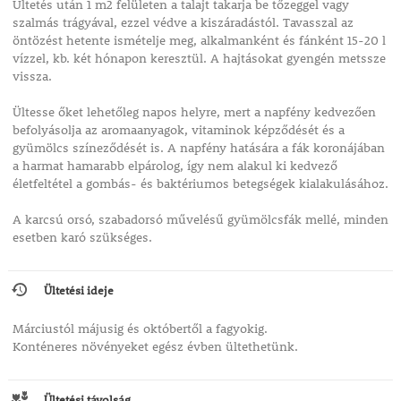
Ültetés után 1 m2 felületen a talajt takarja be tőzeggel vagy
szalmás trágyával, ezzel védve a kiszáradástól. Tavasszal az
öntözést hetente ismételje meg, alkalmanként és fánként 15-20 l
vízzel, kb. két hónapon keresztül. A hajtásokat gyengén metssze
vissza.
Ültesse őket lehetőleg napos helyre, mert a napfény kedvezően
befolyásolja az aromaanyagok, vitaminok képződését és a
gyümölcs színeződését is. A napfény hatására a fák koronájában
a harmat hamarabb elpárolog, így nem alakul ki kedvező
életfeltétel a gombás- és baktériumos betegségek kialakulásához.
A karcsú orsó, szabadorsó művelésű gyümölcsfák mellé, minden
esetben karó szükséges.
Ültetési ideje
Márciustól májusig és októbertől a fagyokig.
Konténeres növényeket egész évben ültethetünk.
Ültetési távolság