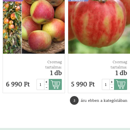
Csomag
Csomag
tartalma:
tartalma:
1 db
1 db
+
+
6 990 Ft
5 990 Ft
-
-
3
áru ebben a kategóriában