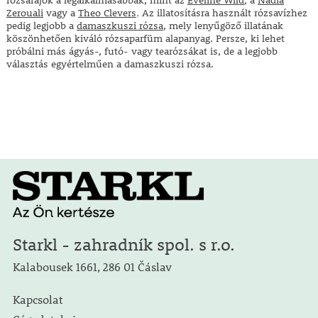
Zerouali
vagy a
Theo Clevers
.
Az illatosításra használt rózsavízhez
pedig legjobb a
damaszkuszi rózsa
, mely lenyűgöző illatának
köszönhetően kiváló rózsaparfüm alapanyag. Persze, ki lehet
próbálni más ágyás-, futó- vagy tearózsákat is, de a legjobb
választás egyértelműen a damaszkuszi rózsa.
Starkl - zahradník spol. s r.o.
Kalabousek 1661, 286 01 Čáslav
Kapcsolat