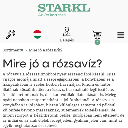
Belépés
0
Sortimenty
Mire jó a rózsavíz?
Mire jó a rózsavíz?
A
rózsavíz
a rózsaszirmokból nyert esszenciából készül. Friss,
virágos aromája miatt a szépségápolásban, a konyhában és a
házipatikában is széles körben használják.
Finom és tartós
illatának köszönhetően a rózsavíz használható légfrissítésre,
frissítő arctoniknak is, de akár textíliák illatosítására is. Meleg
nyári napokon testpermetként is jól funkcionál. A rózsavíz a
konyhában is jól jöhet, hiszen különleges zamatot ad például
különféle bevonó masszáknak, sütemények töltelékeinek, de
finom szörpöt is készíthetünk belőle
.
Európában nem elterjedt, de
az indiai és az arab ételek receptjeiben gyakran jelen van, mint az
egyik meghatározó összetevő.