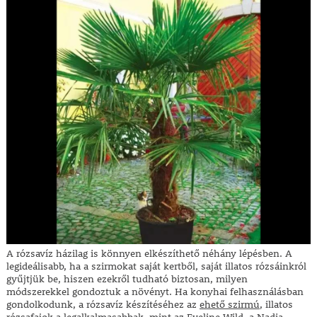
A rózsavíz házilag is könnyen elkészíthető néhány lépésben. A
legideálisabb, ha a szirmokat saját kertből, saját illatos rózsáinkról
gyűjtjük be, hiszen ezekről tudható biztosan, milyen
módszerekkel gondoztuk a növényt. Ha konyhai felhasználásban
gondolkodunk, a rózsavíz készítéséhez az
ehető szirmú
, illatos
rózsafajok a legalkalmasabbak, mint az
Eveline Wild
,
a
Nadia