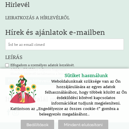
Hírlevél
LEIRATKOZÁS A HÍRLEVÉLRŐL
Hírek és ajánlatok e-mailben
LEÍRÁS
Elfogadom a személyes adatok kezelését.
A hírlevél küldése teljesen ingyenes.
Minden hírlevél tartalmazza a leiratkozás lehetőségét.
Sütiket használunk
Weboldalunknak szüksége van az Ön
hozzájárulására az egyes adatok
felhasználásához, hogy többek között az Ön
Itt is megtalál minket!
érdeklődési körével kapcsolatos
információkat tudjunk megjeleníteni.
Kattintson az „Engedélyezze az összes cookie-t” gombra a
beleegyezés megadásához..
Beállítások
Mindent elutasítani