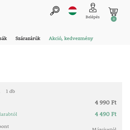
Belépés
0
sák
Szárazárúk
Akció, kedvezmény
a
1 db
4 990 Ft
4 490 Ft
arabtól
őpont
Márciustól