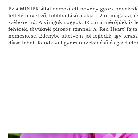
Ez a MINIER által nemesített növény gyors növekedé
felfelé növekvő, többhajtású alakja 1–2 m magasra, és
szélesre nő. A virágok nagyok, 12 cm átmérőjűek is l
fehérek, tövüknél pirosos színnel. A 'Red Heart' fajt
nemesítése. Edénybe ültetve is jól fejlődik, így teras
dísze lehet. Rendkívül gyors növekedésű és gazdadon