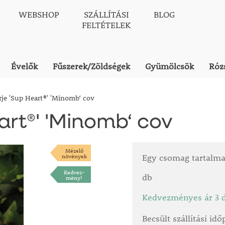
WEBSHOP
SZÁLLÍTÁSI
BLOG
FELTÉTELEK
Évelők
Fűszerek/Zöldségek
Gyümölcsök
Róz
je 'Sup Heart®' 'Minomb‘ cov
art®' 'Minomb‘ cov
Mézelő
növények
Egy csomag tartalm
Kedvez-
db
mény!
Kedvezményes ár 3 d
Becsült szállítási id