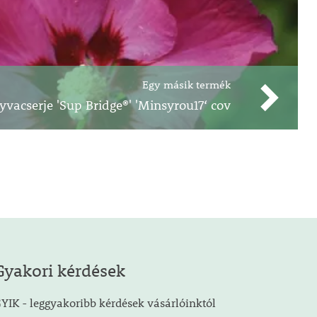
Egy másik termék
yvacserje 'Sup Bridge®' 'Minsyrou17‘ cov
Gyakori kérdések
YIK - leggyakoribb kérdések vásárlóinktól