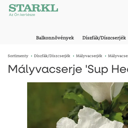
Balkonnövények
Díszfák/Díszcserjék
Sortimenty
Díszfák/Díszcserjék
Mályvacserjék
Mályvacser
Mályvacserje 'Sup He