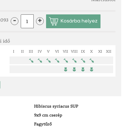
1093
-
+
i idő
I
II
III
IV
V
VI
VII
VIII
IX
X
XI
XII
Hibiscus syriacus SUP
9x9 cm cserép
Fagytűrő