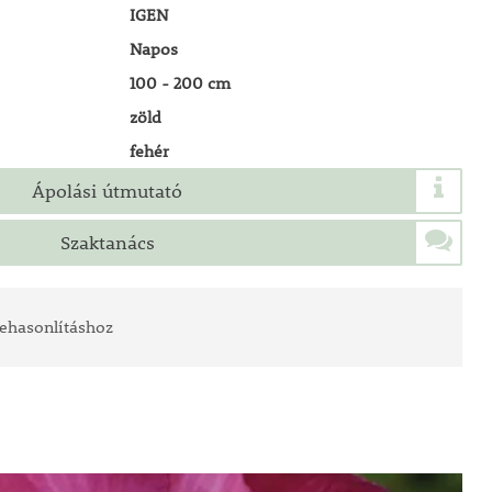
IGEN
Napos
100 - 200 cm
zöld
fehér
Ápolási útmutató
Szaktanács
ehasonlításhoz