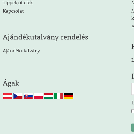
Tippek,ötletek
M
Kapcsolat
M
k
A
Ajándékutalvány rendelés
Ajándékutalvány
L
Ágak