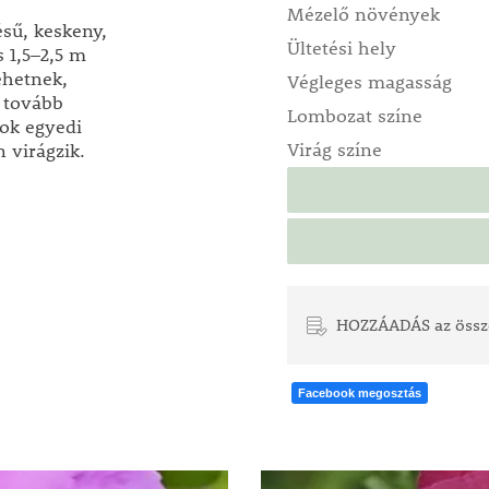
Mézelő növények
sű, keskeny,
Ültetési hely
 1,5–2,5 m
ehetnek,
Végleges magasság
a tovább
Lombozat színe
zok egyedi
Virág színe
 virágzik.
HOZZÁADÁS az össz
Facebook megosztás