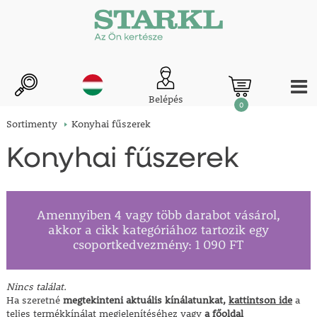
Belépés
0
Sortimenty
Konyhai fűszerek
Konyhai fűszerek
Amennyiben 4 vagy több darabot vásárol,
akkor a cikk kategóriához tartozik egy
csoportkedvezmény: 1 090 FT
Nincs találat.
Ha szeretné
megtekinteni aktuális kínálatunkat,
kattintson ide
a
teljes termékkínálat megjelenítéséhez vagy
a főoldal