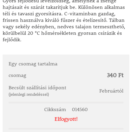
Gyors fejlődésű levélzöldség, amelynek a zsenge
hajtásait és szárát takarítjuk be. Különösen alkalmas
téli és tavaszi gyorsításra. C-vitaminban gazdag,
frissen használva kiváló fűszer és ételízesítő. Tálban
vagy sekély edényben, nedves talajon termeszthető,
körülbelül 20 °C hőmérsékleten gyorsan csírázik és
fejlődik.
Egy csomag tartalma
340 Ft
csomag
Becsült szállítási időpont
Februártól
(jelenlegi rendeléssel)
Cikkszám
014560
Elfogyott!