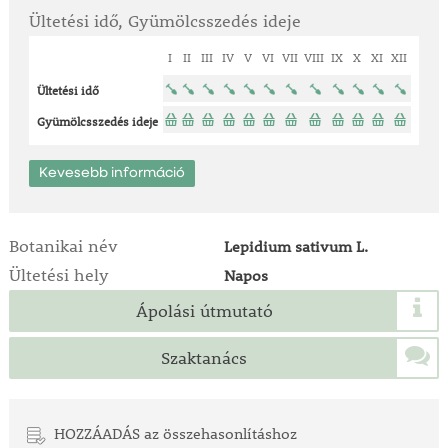
Ültetési idő, Gyümölcsszedés ideje
I
II
III
IV
V
VI
VII
VIII
IX
X
XI
XII
Ültetési idő
Gyümölcsszedés ideje
Kevesebb információ
Botanikai név
Lepidium sativum L.
Ültetési hely
Napos
Ápolási útmutató
Szaktanács
HOZZÁADÁS az összehasonlításhoz