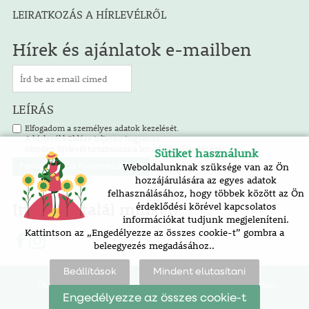
LEIRATKOZÁS A HÍRLEVÉLRŐL
Hírek és ajánlatok e-mailben
LEÍRÁS
Elfogadom a személyes adatok kezelését.
A hírlevél küldése teljesen ingyenes.
Minden hírlevél tartalmazza a leiratkozás lehetőségét.
Sütiket használunk
Weboldalunknak szüksége van az Ön
hozzájárulására az egyes adatok
felhasználásához, hogy többek között az Ön
Itt is megtalál minket!
érdeklődési körével kapcsolatos
információkat tudjunk megjeleníteni.
Kattintson az „Engedélyezze az összes cookie-t” gombra a
beleegyezés megadásához..
Beállítások
Mindent elutasítani
Oldaltérkép |
akadálymentesítési nyilatkozat |
cookie-
beállítások
Engedélyezze az összes cookie-t