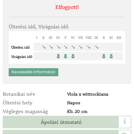
Elfogyott!
Ültetési idő, Virágzási idő
I
II
III
IV
V
VI
VII
VIII
IX
X
XI
XII
Ültetési idő
Virágzási idő
Kevesebb információ
Botanikai név
Viola x wittrockiana
Ültetési hely
Napos
Végleges magasság
Kb. 20 cm
Ápolási útmutató