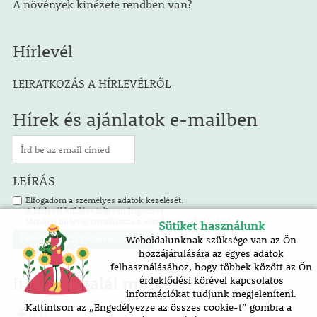
A növények kinézete rendben van?
Hírlevél
LEIRATKOZÁS A HÍRLEVÉLRŐL
Hírek és ajánlatok e-mailben
LEÍRÁS
Elfogadom a személyes adatok kezelését.
A hírlevél küldése teljesen ingyenes.
Minden hírlevél tartalmazza a leiratkozás lehetőségét.
Sütiket használunk
Weboldalunknak szüksége van az Ön
hozzájárulására az egyes adatok
felhasználásához, hogy többek között az Ön
Itt is megtalál minket!
érdeklődési körével kapcsolatos
információkat tudjunk megjeleníteni.
Kattintson az „Engedélyezze az összes cookie-t” gombra a