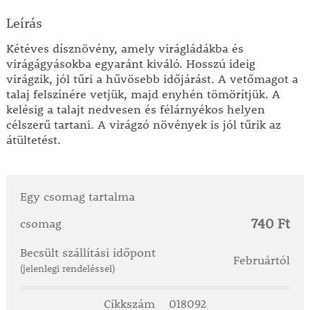
Leírás
Kétéves dísznövény, amely virágládákba és
virágágyásokba egyaránt kiváló. Hosszú ideig
virágzik, jól tűri a hűvösebb időjárást. A vetőmagot a
talaj felszínére vetjük, majd enyhén tömörítjük. A
kelésig a talajt nedvesen és félárnyékos helyen
célszerű tartani. A virágzó növények is jól tűrik az
átültetést.
Egy csomag tartalma
740 Ft
csomag
Becsült szállítási időpont
Februártól
(jelenlegi rendeléssel)
Cikkszám
018092