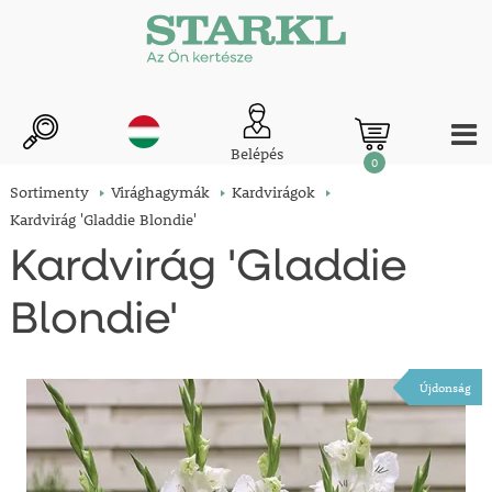
Belépés
0
Sortimenty
Virághagymák
Kardvirágok
Kardvirág 'Gladdie Blondie'
Kardvirág 'Gladdie
Blondie'
Újdonság