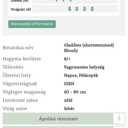
Ültetési idő
Virágzási idő
Kevesebb információ
Gladdies (shortstemmed)
Botanikai név
Blondy
Hagyma kerülete
8/+
Téliesítés
Fagymentes helység
Ültetési hely
Napos, Félárnyék
Vágottvirágnak
IGEN
Végleges magasság
60 - 80 cm
Lombozat színe
zöld
Virág színe
fehér
Ápolási útmutató