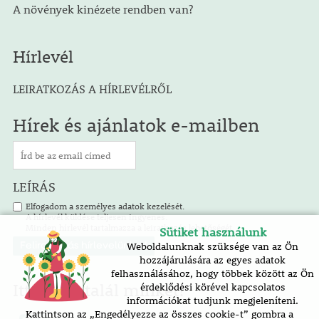
A növények kinézete rendben van?
Hírlevél
LEIRATKOZÁS A HÍRLEVÉLRŐL
Hírek és ajánlatok e-mailben
LEÍRÁS
Elfogadom a személyes adatok kezelését.
A hírlevél küldése teljesen ingyenes.
Minden hírlevél tartalmazza a leiratkozás lehetőségét.
Sütiket használunk
Weboldalunknak szüksége van az Ön
hozzájárulására az egyes adatok
felhasználásához, hogy többek között az Ön
Itt is megtalál minket!
érdeklődési körével kapcsolatos
információkat tudjunk megjeleníteni.
Kattintson az „Engedélyezze az összes cookie-t” gombra a