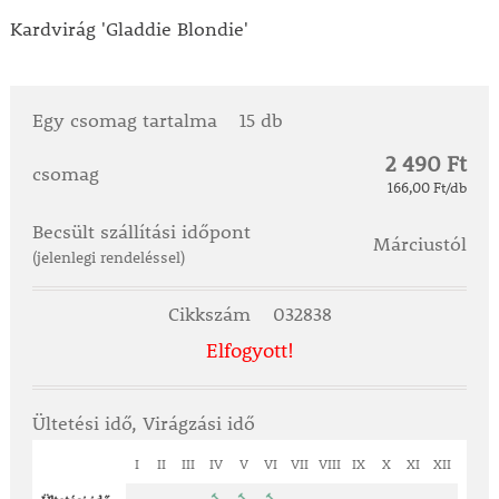
Kardvirág 'Gladdie Blondie'
Egy csomag tartalma
15 db
2 490 Ft
csomag
166,00 Ft/db
Becsült szállítási időpont
Márciustól
(jelenlegi rendeléssel)
Cikkszám
032838
Elfogyott!
Ültetési idő, Virágzási idő
I
II
III
IV
V
VI
VII
VIII
IX
X
XI
XII