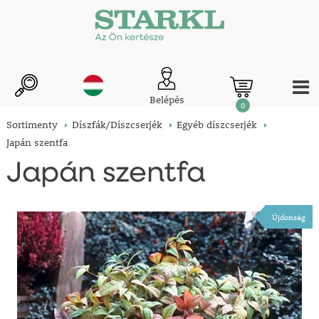
Belépés
0
Sortimenty
Díszfák/Díszcserjék
Egyéb díszcserjék
Japán szentfa
Japán szentfa
Újdonság