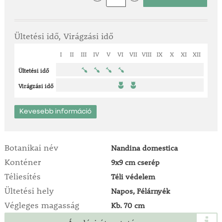
teraszon és balkonon is nevelhető. A Nandina
domestica ideális választás mindazok számára, akik
egész évben változatos színű, elegáns és rendezett
Ültetési idő, Virágzási idő
megjelenésű díszcserjét keresnek.
I
II
III
IV
V
VI
VII
VIII
IX
X
XI
XII
Ültetési idő
Virágzási idő
Kevesebb információ
Botanikai név
Nandina domestica
Konténer
9x9 cm cserép
Téliesítés
Téli védelem
Ültetési hely
Napos, Félárnyék
Végleges magasság
Kb. 70 cm