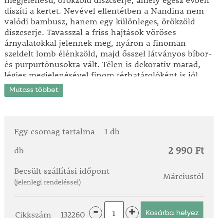
megjelenésű, örökzöld díszcserje, amely egész évben
díszíti a kertet. Nevével ellentétben a Nandina nem
valódi bambusz, hanem egy különleges, örökzöld
díszcserje. Tavasszal a friss hajtások vöröses
árnyalatokkal jelennek meg, nyáron a finoman
szeldelt lomb élénkzöld, majd ősszel látványos bíbor-
és purpurtónusokra vált. Télen is dekoratív marad,
légies megjelenésével finom térhatárolóként is jól
használható. - 18 °C-ig télálló.
Mutass többet
Kb. 1,5–2 méter magasra nő, karcsúan felfelé törő,
lazán elágazó habitusával különösen jól illik japán
kertekbe, modern és design kertekbe. Június–
Egy csomag tartalma
1 db
júliusban a nőivarú növényeken apró, fehér
2 990 Ft
virágbugák jelennek meg. Megfelelő beporzás esetén
db
ezekből élénkpiros bogyók fejlődnek, amelyek
Becsült szállítási időpont
gyakran tél végéig a növényen maradnak. Virág és
Márciustól
termés nélkül is erős díszértéket képvisel változatos
(jelenlegi rendeléssel)
lombszíne miatt.
-
+
Ágyásba és nagyobb dézsába egyaránt alkalmas, így
Cikkszám
132260