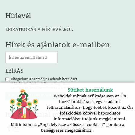
Hírlevél
LEIRATKOZÁS A HÍRLEVÉLRŐL
Hírek és ajánlatok e-mailben
LEÍRÁS
Elfogadom a személyes adatok kezelését.
A hírlevél küldése teljesen ingyenes.
Minden hírlevél tartalmazza a leiratkozás lehetőségét.
Sütiket használunk
Weboldalunknak szüksége van az Ön
hozzájárulására az egyes adatok
felhasználásához, hogy többek között az Ön
Itt is megtalál minket!
érdeklődési körével kapcsolatos
információkat tudjunk megjeleníteni.
Kattintson az „Engedélyezze az összes cookie-t” gombra a
beleegyezés megadásához..