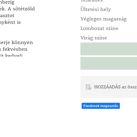
mberig
ek. A sötétzöld
Ültetési hely
asztot
Végleges magasság
nyként is
Lombozat színe
Virág színe
cserje könnyen
os fekvésben
jt kedveli.
es. A tavaszi
őségesebben
rtos ültetésbe,
HOZZÁADÁS az össz
d, nyáron
Facebook megosztás
zt minimális