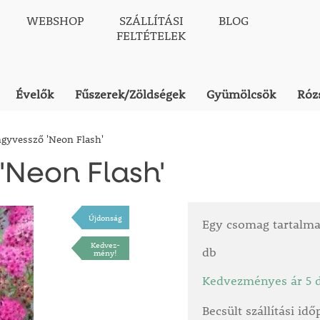
WEBSHOP
SZÁLLÍTÁSI
BLOG
FELTÉTELEK
Évelők
Fűszerek/Zöldségek
Gyümölcsök
Róz
gyvessző 'Neon Flash'
Neon Flash'
Újdonság
Egy csomag tartalm
Kedvez-
db
mény!
Kedvezményes ár 5 d
Becsült szállítási id