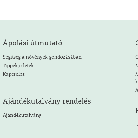
Ápolási útmutató
Segítség a növények gondozásában
G
Tippek,ötletek
M
Kapcsolat
M
k
A
Ajándékutalvány rendelés
Ajándékutalvány
L