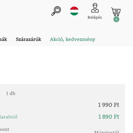
Belépés
0
sák
Szárazárúk
Akció, kedvezmény
a
1 db
1 990 Ft
1 890 Ft
arabtól
őpont
Márciustól