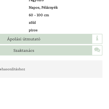
Napos, Félárnyék
60 - 100 cm
zöld
piros
Ápolási útmutató
Szaktanács
ehasonlításhoz