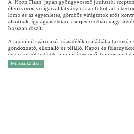
A ’Neon Flash’ japán gyöngyvessző júniustól szepte
élénkvörös virágaival látványos színfoltot ad a kertn
lomb és az egyenletes, gömbös virágzatok erős kontr
alkotnak, így ágyásokban, cserjesorokban vagy sövé
hosszan díszít.
A Japánból származó, rózsafélék családjába tartozó 
gondozható, ellenálló és télálló. Napos és félárnyék
egyaránt jól fejlődik, a jó vízáteresztő, humuszos tala
Mutass többet
Kompakt növekedésű: kb. 100 cm magas és 80 cm szél
visszametszést meghálálja: formás marad, és még b
virágzik. Kiváló választás alacsony sövénynek, csopo
illetve kerti terek természetes tagolására.
A ’Neon Flash’ egész évben rendezett megjelenést a
pedig intenzív színekkel gazdagítja a kertet – minde
gondozási igénnyel.