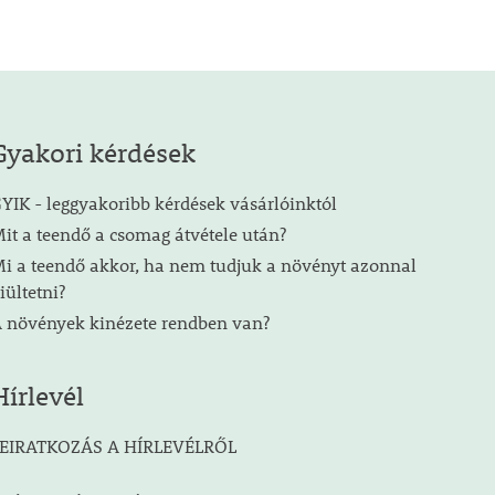
Gyakori kérdések
YIK - leggyakoribb kérdések vásárlóinktól
it a teendő a csomag átvétele után?
i a teendő akkor, ha nem tudjuk a növényt azonnal
iültetni?
 növények kinézete rendben van?
Hírlevél
EIRATKOZÁS A HÍRLEVÉLRŐL