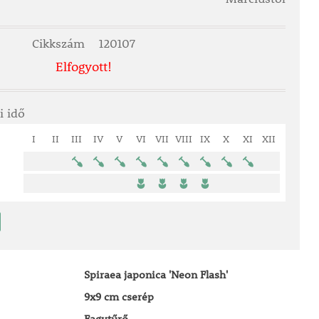
Cikkszám
120107
Elfogyott!
i idő
I
II
III
IV
V
VI
VII
VIII
IX
X
XI
XII
Spiraea japonica 'Neon Flash'
9x9 cm cserép
Fagytűrő