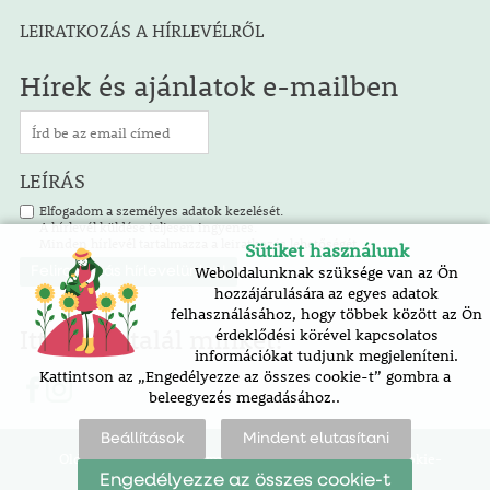
LEIRATKOZÁS A HÍRLEVÉLRŐL
Hírek és ajánlatok e-mailben
LEÍRÁS
Elfogadom a személyes adatok kezelését.
A hírlevél küldése teljesen ingyenes.
Minden hírlevél tartalmazza a leiratkozás lehetőségét.
Sütiket használunk
Weboldalunknak szüksége van az Ön
hozzájárulására az egyes adatok
felhasználásához, hogy többek között az Ön
Itt is megtalál minket!
érdeklődési körével kapcsolatos
információkat tudjunk megjeleníteni.
Kattintson az „Engedélyezze az összes cookie-t” gombra a
beleegyezés megadásához..
Beállítások
Mindent elutasítani
Oldaltérkép |
akadálymentesítési nyilatkozat |
cookie-
beállítások
Engedélyezze az összes cookie-t