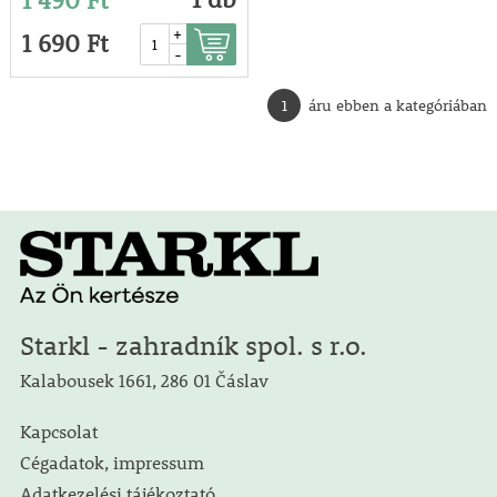
1 490 Ft
+
1 690 Ft
-
1
áru ebben a kategóriában
Starkl - zahradník spol. s r.o.
Kalabousek 1661, 286 01 Čáslav
Kapcsolat
Cégadatok, impressum
Adatkezelési tájékoztató