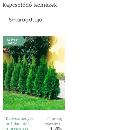
Kapcsolódó termékek
Smaragdtuja
Kedvez-
mény!
Kedvezményes
Csomag
ár 5 darabtól
tartalma:
1 db