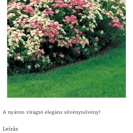
A nyáron virágzó elegáns sövénynövény!
Leírás