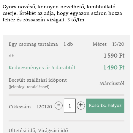
Gyors növésű, könnyen nevelhető, lombhullató
cserje. Értékét az adja, hogy egyazon száron hozza
fehér és rózsaszín virágait. 3 tő/fm.
Egy csomag tartalma
1 db
Méret
15/20
1 590 Ft
db
1 490 Ft
Kedvezményes ár 5 darabtól
Becsült szállítási időpont
Márciustól
(jelenlegi rendeléssel)
-
+
Cikkszám
120120
Ültetési idő, Virágzási idő