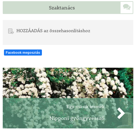
Szaktanács
HOZZÁADÁS az összehasonlításhoz
Facebook megosztás
Egy másik termék
Nipponi gyöngyvessző