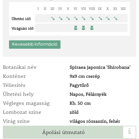
I
II
III
IV
V
VI
VII
VIII
IX
X
XI
XII
Ültetési idő
Virágzási idő
Kevesebb információ
Botanikai név
Spiraea japonica 'Shirobana'
Konténer
9x9 cm cserép
Téliesítés
Fagytűrő
Ültetési hely
Napos, Félárnyék
Végleges magasság
Kb. 50 cm
Lombozat színe
zöld
Virág színe
világos rózsaszín, fehér
Ápolási útmutató