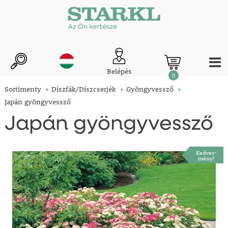
Belépés
0
Sortimenty
Díszfák/Díszcserjék
Gyöngyvessző
Japán gyöngyvessző
Japán gyöngyvessző
Kedvez-
mény!