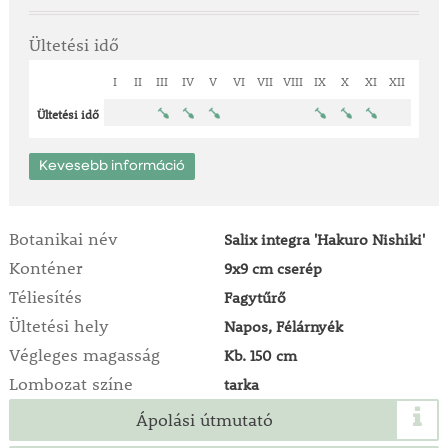
Ültetési idő
I
II
III
IV
V
VI
VII
VIII
IX
X
XI
XII
Ültetési idő
Kevesebb információ
Botanikai név
Salix integra 'Hakuro Nishiki'
Konténer
9x9 cm cserép
Téliesítés
Fagytűrő
Ültetési hely
Napos, Félárnyék
Végleges magasság
Kb. 150 cm
Lombozat színe
tarka
Ápolási útmutató