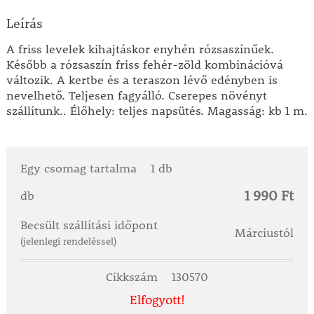
Leírás
A friss levelek kihajtáskor enyhén rózsaszínűek.
Később a rózsaszín friss fehér-zöld kombinációvá
változik. A kertbe és a teraszon lévő edényben is
nevelhető. Teljesen fagyálló. Cserepes növényt
szállítunk.. Élőhely: teljes napsütés. Magasság: kb 1 m.
Egy csomag tartalma
1 db
1 990 Ft
db
Becsült szállítási időpont
Márciustól
(jelenlegi rendeléssel)
Cikkszám
130570
Elfogyott!