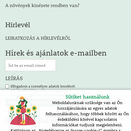
A növények kinézete rendben van?
Hírlevél
LEIRATKOZÁS A HÍRLEVÉLRŐL
Hírek és ajánlatok e-mailben
LEÍRÁS
Elfogadom a személyes adatok kezelését.
A hírlevél küldése teljesen ingyenes.
Minden hírlevél tartalmazza a leiratkozás lehetőségét.
Sütiket használunk
Weboldalunknak szüksége van az Ön
hozzájárulására az egyes adatok
felhasználásához, hogy többek között az Ön
Itt is megtalál minket!
érdeklődési körével kapcsolatos
információkat tudjunk megjeleníteni.
Kattintson az „Engedélyezze az összes cookie-t” gombra a