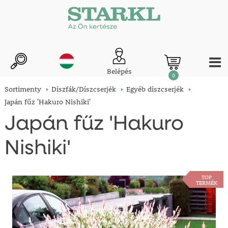
Belépés
0
Sortimenty
Díszfák/Díszcserjék
Egyéb díszcserjék
Japán fűz 'Hakuro Nishiki'
Japán fűz 'Hakuro
Nishiki'
TOP
TERMÉK