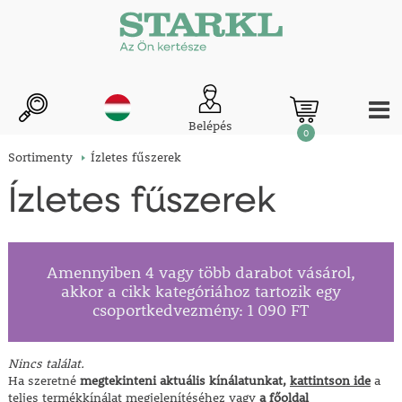
Belépés
0
Sortimenty
Ízletes fűszerek
Ízletes fűszerek
Amennyiben 4 vagy több darabot vásárol,
akkor a cikk kategóriához tartozik egy
csoportkedvezmény: 1 090 FT
Nincs találat.
Ha szeretné
megtekinteni aktuális kínálatunkat,
kattintson ide
a
teljes termékkínálat megjelenítéséhez vagy
a főoldal