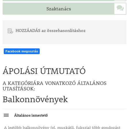
Szaktanács
HOZZÁADÁS az összehasonlításhoz
Facebook megosztás
ÁPOLÁSI ÚTMUTATÓ
A KATEGÓRIÁRA VONATKOZÓ ÁLTALÁNOS
UTASÍTÁSOK:
Balkonnövények
Általános ismertető
A legtöbb balkonnövény (pl. muskátli, fukszia) több gondozást