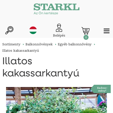
Belépés
0
Sortimenty
Balkonnövények
Egyéb balkonnövény
Illatos kakassarkantyú
Illatos
kakassarkantyú
Kedvez-
mény!