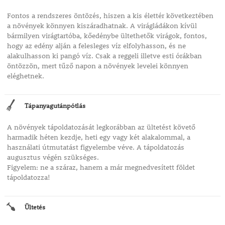
Fontos a rendszeres öntözés, hiszen a kis élettér következtében
a növények könnyen kiszáradhatnak. A virágládákon kívül
bármilyen virágtartóba, kőedénybe ültethetők virágok, fontos,
hogy az edény alján a felesleges víz elfolyhasson, és ne
alakulhasson ki pangó víz. Csak a reggeli illetve esti órákban
öntözzön, mert tűző napon a növények levelei könnyen
eléghetnek.
Tápanyagutánpótlás
A növények tápoldatozását legkorábban az ültetést követő
harmadik héten kezdje, heti egy vagy két alakalommal, a
használati útmutatást figyelembe véve. A tápoldatozás
augusztus végén szükséges.
Figyelem: ne a száraz, hanem a már megnedvesített földet
tápoldatozza!
Ültetés