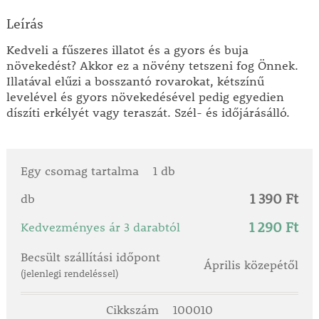
Leírás
Kedveli a fűszeres illatot és a gyors és buja
növekedést? Akkor ez a növény tetszeni fog Önnek.
Illatával elűzi a bosszantó rovarokat, kétszínű
levelével és gyors növekedésével pedig egyedien
díszíti erkélyét vagy teraszát. Szél- és időjárásálló.
Egy csomag tartalma
1 db
1 390 Ft
db
1 290 Ft
Kedvezményes ár 3 darabtól
Becsült szállítási időpont
Április közepétől
(jelenlegi rendeléssel)
Cikkszám
100010