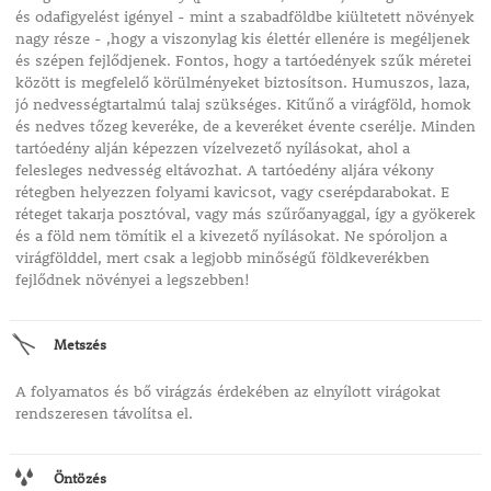
és odafigyelést igényel - mint a szabadföldbe kiültetett növények
nagy része - ,hogy a viszonylag kis élettér ellenére is megéljenek
és szépen fejlődjenek. Fontos, hogy a tartóedények szűk méretei
között is megfelelő körülményeket biztosítson. Humuszos, laza,
jó nedvességtartalmú talaj szükséges. Kitűnő a virágföld, homok
és nedves tőzeg keveréke, de a keveréket évente cserélje. Minden
tartóedény alján képezzen vízelvezető nyílásokat, ahol a
felesleges nedvesség eltávozhat. A tartóedény aljára vékony
rétegben helyezzen folyami kavicsot, vagy cserépdarabokat. E
réteget takarja posztóval, vagy más szűrőanyaggal, így a gyökerek
és a föld nem tömítik el a kivezető nyílásokat. Ne spóroljon a
virágfölddel, mert csak a legjobb minőségű földkeverékben
fejlődnek növényei a legszebben!
Metszés
A folyamatos és bő virágzás érdekében az elnyílott virágokat
rendszeresen távolítsa el.
Öntözés