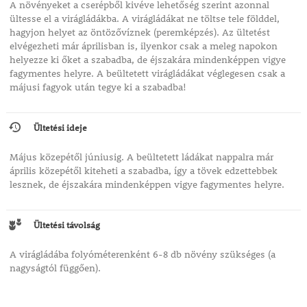
A növényeket a cserépből kivéve lehetőség szerint azonnal
ültesse el a virágládákba. A virágládákat ne töltse tele földdel,
hagyjon helyet az öntözővíznek (peremképzés). Az ültetést
elvégezheti már áprilisban is, ilyenkor csak a meleg napokon
helyezze ki őket a szabadba, de éjszakára mindenképpen vigye
fagymentes helyre. A beültetett virágládákat véglegesen csak a
májusi fagyok után tegye ki a szabadba!
Ültetési ideje
Május közepétől júniusig. A beültetett ládákat nappalra már
április közepétől kiteheti a szabadba, így a tövek edzettebbek
lesznek, de éjszakára mindenképpen vigye fagymentes helyre.
Ültetési távolság
A virágládába folyóméterenként 6-8 db növény szükséges (a
nagyságtól függően).