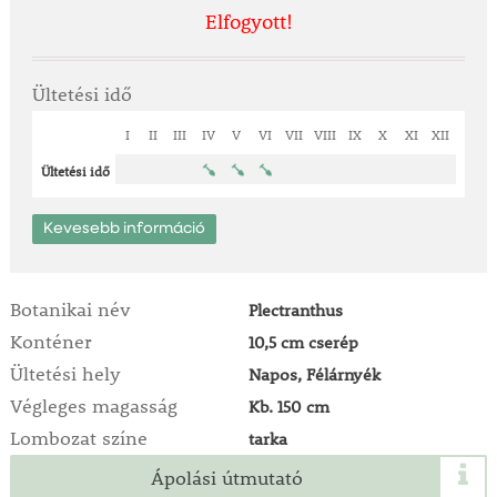
Elfogyott!
Ültetési idő
I
II
III
IV
V
VI
VII
VIII
IX
X
XI
XII
Ültetési idő
Kevesebb információ
Botanikai név
Plectranthus
Konténer
10,5 cm cserép
Ültetési hely
Napos, Félárnyék
Végleges magasság
Kb. 150 cm
Lombozat színe
tarka
Ápolási útmutató