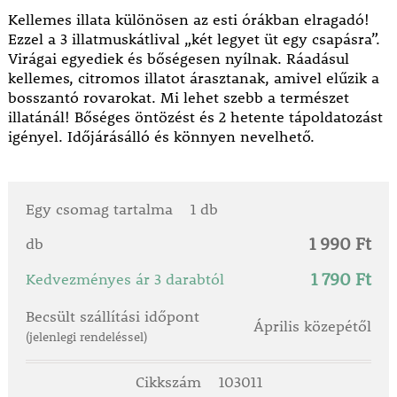
Kellemes illata különösen az esti órákban elragadó!
Ezzel a 3 illatmuskátlival „két legyet üt egy csapásra”.
Virágai egyediek és bőségesen nyílnak. Ráadásul
kellemes, citromos illatot árasztanak, amivel elűzik a
bosszantó rovarokat. Mi lehet szebb a természet
illatánál! Bőséges öntözést és 2 hetente tápoldatozást
igényel. Időjárásálló és könnyen nevelhető.
Egy csomag tartalma
1 db
1 990 Ft
db
1 790 Ft
Kedvezményes ár 3 darabtól
Becsült szállítási időpont
Április közepétől
(jelenlegi rendeléssel)
Cikkszám
103011