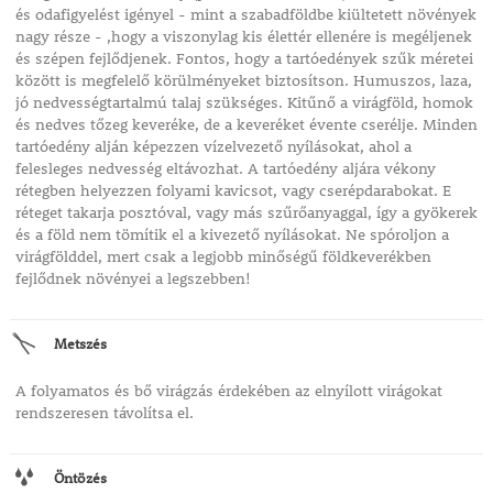
és odafigyelést igényel - mint a szabadföldbe kiültetett növények
nagy része - ,hogy a viszonylag kis élettér ellenére is megéljenek
és szépen fejlődjenek. Fontos, hogy a tartóedények szűk méretei
között is megfelelő körülményeket biztosítson. Humuszos, laza,
jó nedvességtartalmú talaj szükséges. Kitűnő a virágföld, homok
és nedves tőzeg keveréke, de a keveréket évente cserélje. Minden
tartóedény alján képezzen vízelvezető nyílásokat, ahol a
felesleges nedvesség eltávozhat. A tartóedény aljára vékony
rétegben helyezzen folyami kavicsot, vagy cserépdarabokat. E
réteget takarja posztóval, vagy más szűrőanyaggal, így a gyökerek
és a föld nem tömítik el a kivezető nyílásokat. Ne spóroljon a
virágfölddel, mert csak a legjobb minőségű földkeverékben
fejlődnek növényei a legszebben!
Metszés
A folyamatos és bő virágzás érdekében az elnyílott virágokat
rendszeresen távolítsa el.
Öntözés