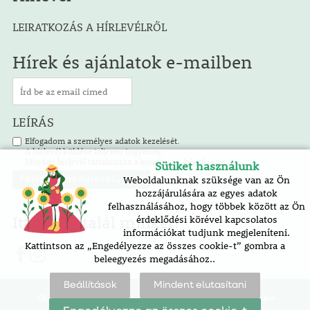
LEIRATKOZÁS A HÍRLEVÉLRŐL
Hírek és ajánlatok e-mailben
LEÍRÁS
Elfogadom a személyes adatok kezelését.
A hírlevél küldése teljesen ingyenes.
Minden hírlevél tartalmazza a leiratkozás lehetőségét.
Sütiket használunk
Weboldalunknak szüksége van az Ön
hozzájárulására az egyes adatok
felhasználásához, hogy többek között az Ön
Itt is megtalál minket!
érdeklődési körével kapcsolatos
információkat tudjunk megjeleníteni.
Kattintson az „Engedélyezze az összes cookie-t” gombra a
beleegyezés megadásához..
Beállítások
Mindent elutasítani
Oldaltérkép |
akadálymentesítési nyilatkozat |
cookie-