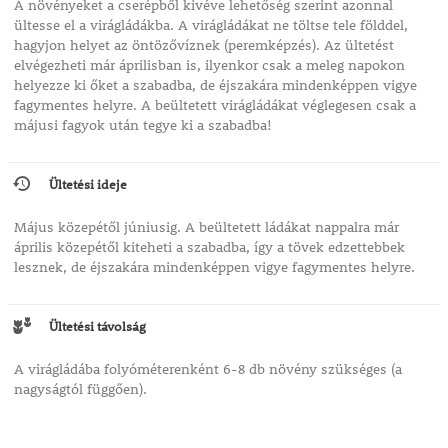
A növényeket a cserépből kivéve lehetőség szerint azonnal
ültesse el a virágládákba. A virágládákat ne töltse tele földdel,
hagyjon helyet az öntözővíznek (peremképzés). Az ültetést
elvégezheti már áprilisban is, ilyenkor csak a meleg napokon
helyezze ki őket a szabadba, de éjszakára mindenképpen vigye
fagymentes helyre. A beültetett virágládákat véglegesen csak a
májusi fagyok után tegye ki a szabadba!
Ültetési ideje
Május közepétől júniusig. A beültetett ládákat nappalra már
április közepétől kiteheti a szabadba, így a tövek edzettebbek
lesznek, de éjszakára mindenképpen vigye fagymentes helyre.
Ültetési távolság
A virágládába folyóméterenként 6-8 db növény szükséges (a
nagyságtól függően).