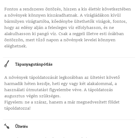
Fontos a rendszeres öntözés, hiszen a kis élettér következtében
a növények könnyen kiszáradhatnak. A virágládákon kívül
bármilyen virágtartóba, kőedénybe ültethetők virágok, fontos,
hogy az edény alján a felesleges víz elfolyhasson, és ne
alakulhasson ki pangó víz. Csak a reggeli illetve esti órákban
öntözzön, mert tűző napon a növények levelei könnyen
eléghetnek.
Tápanyagutánpótlás
A növények tápoldatozását legkorábban az ültetést követő
harmadik héten kezdje, heti egy vagy két alakalommal, a
használati útmutatást figyelembe véve. A tápoldatozás
augusztus végén szükséges.
Figyelem: ne a száraz, hanem a már megnedvesített földet
tápoldatozza!
Ültetés