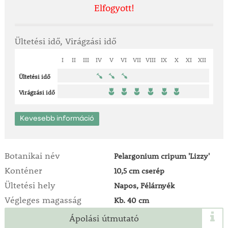
Elfogyott!
Ültetési idő, Virágzási idő
I
II
III
IV
V
VI
VII
VIII
IX
X
XI
XII
Ültetési idő
Virágzási idő
Kevesebb információ
Botanikai név
Pelargonium cripum 'Lizzy'
Konténer
10,5 cm cserép
Ültetési hely
Napos, Félárnyék
Végleges magasság
Kb. 40 cm
Ápolási útmutató