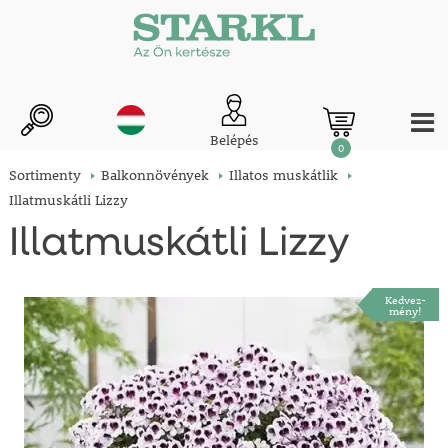
Belépés
0
Sortimenty
Balkonnövények
Illatos muskátlik
Illatmuskátli Lizzy
Illatmuskátli Lizzy
Kedvez-
mény!