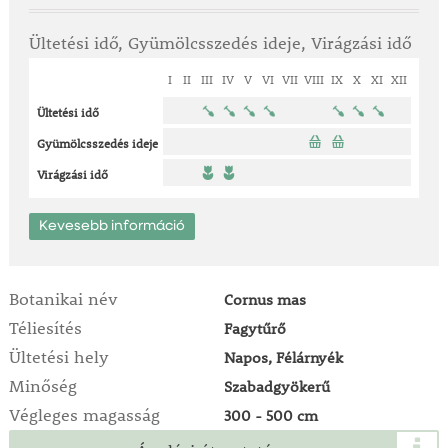
Ültetési idő, Gyümölcsszedés ideje, Virágzási idő
I
II
III
IV
V
VI
VII
VIII
IX
X
XI
XII
Ültetési idő
Gyümölcsszedés ideje
Virágzási idő
Kevesebb információ
Botanikai név
Cornus mas
Téliesítés
Fagytűrő
Ültetési hely
Napos, Félárnyék
Minőség
Szabadgyökerű
Végleges magasság
300 - 500 cm