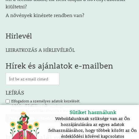
kiültetni?
A növények kinézete rendben van?
Hírlevél
LEIRATKOZÁS A HÍRLEVÉLRŐL
Hírek és ajánlatok e-mailben
LEÍRÁS
Elfogadom a személyes adatok kezelését.
A hírlevél küldése teljesen ingyenes.
Minden hírlevél tartalmazza a leiratkozás lehetőségét.
Sütiket használunk
Weboldalunknak szüksége van az Ön
hozzájárulására az egyes adatok
felhasználásához, hogy többek között az Ön
Itt is megtalál minket!
érdeklődési körével kapcsolatos