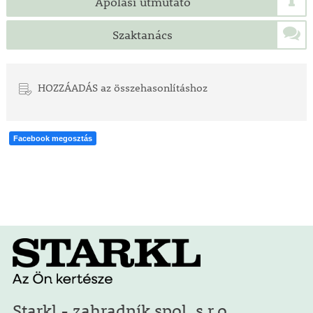
Ápolási útmutató
Szaktanács
HOZZÁADÁS az összehasonlításhoz
Facebook megosztás
Starkl - zahradník spol. s r.o.