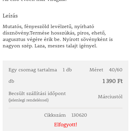
Leírás
Mutatós, fényeszöld levélzetű, nyírható
dísznövény.Termése hosszúkás, piros, ehető,
augusztus végére érik be. Nyírott sövényként is
nagyon szép. Laza, meszes talajt igényel.
Egy csomag tartalma
1 db
Méret
40/60
1 390 Ft
db
Becsült szállítási időpont
Márciustól
(jelenlegi rendeléssel)
Cikkszám
130620
Elfogyott!