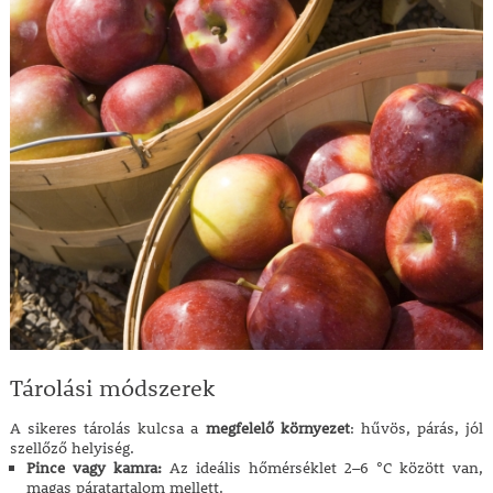
Tárolási módszerek
A sikeres tárolás kulcsa a
megfelelő környezet
: hűvös, párás, jól
szellőző helyiség.
Pince vagy kamra:
Az ideális hőmérséklet 2–6 °C között van,
magas páratartalom mellett.