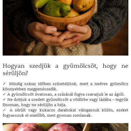
Hogyan szedjük a gyümölcsöt, hogy ne
sérüljön?
✓ Mindig száraz időben szüreteljünk, mert a nedves gyümölcs
könnyebben megpenészedik.
✓ A gyümölcsöt óvatosan, a száránál fogva csavarjuk le az ágról.
✓ Ne dobjuk a szedett gyümölcsöt a vödörbe vagy ládába – tegyük
finoman, hogy ne sérüljön a héja.
✓ A sérült vagy kukacos darabokat válogassuk külön, ezeket
fogyasszuk el mielőbb, mert gyorsan romlanak.