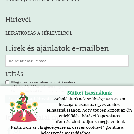
Hírlevél
LEIRATKOZÁS A HÍRLEVÉLRŐL
Hírek és ajánlatok e-mailben
LEÍRÁS
Elfogadom a személyes adatok kezelését.
A hírlevél küldése teljesen ingyenes.
Minden hírlevél tartalmazza a leiratkozás lehetőségét.
Sütiket használunk
Weboldalunknak szüksége van az Ön
hozzájárulására az egyes adatok
felhasználásához, hogy többek között az Ön
Itt is megtalál minket!
érdeklődési körével kapcsolatos
információkat tudjunk megjeleníteni.
Kattintson az „Engedélyezze az összes cookie-t” gombra a
beleegyezés megadásához..