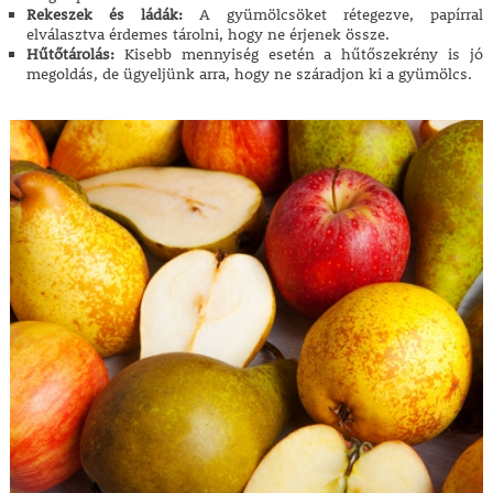
Rekeszek és ládák:
A gyümölcsöket rétegezve, papírral
elválasztva érdemes tárolni, hogy ne érjenek össze.
Hűtőtárolás:
Kisebb mennyiség esetén a hűtőszekrény is jó
megoldás, de ügyeljünk arra, hogy ne száradjon ki a gyümölcs.