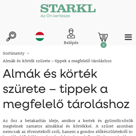
Belépés
0
Sortimenty
Almák és körték szürete – tippek a megfelelő tároláshoz
Almák és körték
szürete – tippek a
megfelelő tároláshoz
Az ősz a betakarítás ideje, amikor a kertek és gyümölcsösök
megtelnek zamatos almákkal és körtékkel. A szüret azonban
nemcsak az élvezetekről szól, hanem a gondos előkészületekről is: