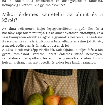
ha jól időzítjük a betakarítást és odafigyelünk a tárolásra,
hónapokig élvezhetjük a gyümölcsök ízét.
Mikor érdemes szüretelni az almát és a
körtét?
Az
alma
szüretének idejét legegyszerűbben a gyümölcs és a
kocsány kapcsolata mutatja. Ha az almát óvatosan elfordítjuk, és a
szár könnyedén elválik az ágtól, a gyümölcs készen áll a szedésre.
Az érett alma színe is árulkodó: a fajta jellegzetes színe jól látható,
a magok pedig barnás árnyalatot vesznek fel.
A
körte
kicsit másképp viselkedik. Sok fajtánál a teljes érés a fán
gyors romláshoz vezetne, ezért érdemes kissé keményen,
szüretelőérett állapotban leszedni. A gyümölcs ezután hűvös
helyen, néhány nap alatt beérik, és akkor lesz igazán zamatos.