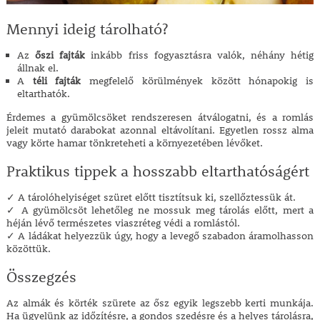
Mennyi ideig tárolható?
Az
őszi fajták
inkább friss fogyasztásra valók, néhány hétig
állnak el.
A
téli fajták
megfelelő körülmények között hónapokig is
eltarthatók.
Érdemes a gyümölcsöket rendszeresen átválogatni, és a romlás
jeleit mutató darabokat azonnal eltávolítani. Egyetlen rossz alma
vagy körte hamar tönkreteheti a környezetében lévőket.
Praktikus tippek a hosszabb eltarthatóságért
✓ A tárolóhelyiséget szüret előtt tisztítsuk ki, szellőztessük át.
✓ A gyümölcsöt lehetőleg ne mossuk meg tárolás előtt, mert a
héján lévő természetes viaszréteg védi a romlástól.
✓ A ládákat helyezzük úgy, hogy a levegő szabadon áramolhasson
közöttük.
Összegzés
Az almák és körték szürete az ősz egyik legszebb kerti munkája.
Ha ügyelünk az időzítésre, a gondos szedésre és a helyes tárolásra,