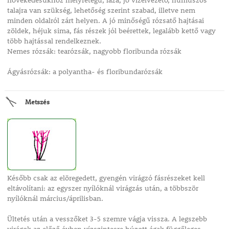
növekedésükhöz mélyrétegű, laza, jó vízelvezető, humuszos
talajra van szükség, lehetőség szerint szabad, illetve nem
minden oldalról zárt helyen. A jó minőségű rózsatő hajtásai
zöldek, héjuk sima, fás részek jól beérettek, legalább kettő vagy
több hajtással rendelkeznek.
Nemes rózsák: tearózsák, nagyobb floribunda rózsák
Ágyásrózsák: a polyantha- és floribundarózsák
Metszés
Később csak az elöregedett, gyengén virágzó fásrészeket kell
eltávolítani: az egyszer nyílóknál virágzás után, a többször
nyílóknál március/áprilisban.
Ültetés után a vesszőket 3-5 szemre vágja vissza. A legszebb