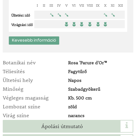
I
II
III
IV
V
VI
VII
VIII
IX
X
XI
XII
Ültetési idő
Virágzási idő
Kevesebb információ
Botanikai név
Rosa 'Parure d'Or'®
Téliesítés
Fagytűrő
Ültetési hely
Napos
Minőség
Szabadgyökerű
Végleges magasság
Kb. 500 cm
Lombozat színe
zöld
Virág színe
narancs
Ápolási útmutató