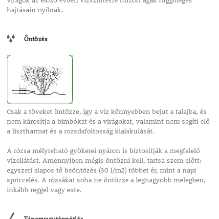
virágok az előző évben vízszintesre húzott ágak függőleges
hajtásain nyílnak.
Öntözés
Csak a töveket öntözze, így a víz könnyebben bejut a talajba, és
nem károsítja a bimbókat és a virágokat, valamint nem segíti elő
a lisztharmat és a rozsdafoltosság kialakulását.
A rózsa mélyreható gyökerei nyáron is biztosítják a megfelelő
vízellátást. Amennyiben mégis öntözni kell, tartsa szem előtt:
egyszeri alapos tő beöntözés (30 l/m2) többet ér, mint a napi
spriccelés. A rózsákat soha ne öntözze a legnagyobb melegben,
inkább reggel vagy este.
Tápanyagutánpótlás