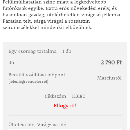
Felülmúlhatatlan színe miatt a legkedveltebb
futórózsák egyike. Extra erős növekedési erély, és
hasonlóan gazdag, utolérhetetlen virágeső jellemzi.
Páratlan telt, sárga virágai a rózsaszín
sziromszélekkel mindenkit elbővölnek.
Egy csomag tartalma
1 db
2 790 Ft
db
Becsült szállítási időpont
Márciustól
(jelenlegi rendeléssel)
Cikkszám
113180
Elfogyott!
Ültetési idő, Virágzási idő