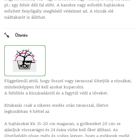
pl.: egy fehér déli fal előtt. A karokra vagy erősebb hajtásokra
erősített fenyőgally megfelelő védelmet ad. A rózsák elé
nádtakarót is állíthat.
Ültetés
Függetlenül attól, hogy ősszel vagy tavasszal ültetjük a rózsákat,
mindenképpen fel kell azokat kupacolni.
A feltöltés a kiszáradástól és a fagytól védi a töveket.
Kitakarás csak a sikeres eredés után tavasszal, illetve
legkorábban 4 héttel az
A hajtásokat kb. 15-20 cm magasan, a gyökereket 20 cm-re
ajánljuk visszavágni és 24 órára vízbe kell őket állítani. Az
ültetőgödör olyan mély és széles legyen, hogy a gyökerek mellé