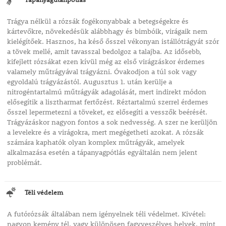
Trágya nélkül a rózsák fogékonyabbak a betegségekre és
kártevőkre, növekedésük alábbhagy és bimbóik, virágaik nem
kielégítőek. Hasznos, ha késő ősszel vékonyan istállótrágyát szór
a tövek mellé, amit tavasszal bedolgoz a talajba. Az idősebb,
kifejlett rózsákat ezen kívül még az első virágzáskor érdemes
valamely műtrágyával trágyázni. Óvakodjon a túl sok vagy
egyoldalú trágyázástól. Augusztus 1. után kerülje a
nitrogéntartalmú műtrágyák adagolását, mert indirekt módon
elősegítik a lisztharmat fertőzést. Réztartalmú szerrel érdemes
ősszel lepermetezni a töveket, ez elősegíti a vesszők beérését.
Trágyázáskor nagyon fontos a sok nedvesség. A szer ne kerüljön
a levelekre és a virágokra, mert megégetheti azokat. A rózsák
számára kaphatók olyan komplex műtrágyák, amelyek
alkalmazása esetén a tápanyagpótlás egyáltalán nem jelent
problémát.
Téli védelem
A futórózsák általában nem igényelnek téli védelmet. Kivétel:
nagyon kemény tél, vagy különösen fagyveszélyes helyek, mint