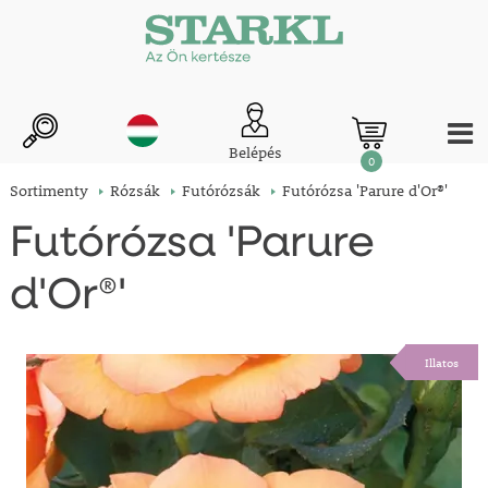
Belépés
0
Sortimenty
Rózsák
Futórózsák
Futórózsa 'Parure d'Or®'
Futórózsa 'Parure
d'Or®'
Illatos