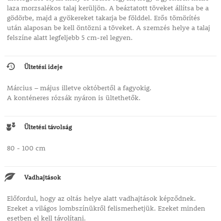
laza morzsalékos talaj kerüljön. A beáztatott töveket állítsa be a
gödörbe, majd a gyökereket takarja be földdel. Erős tömörítés
után alaposan be kell öntözni a töveket. A szemzés helye a talaj
felszíne alatt legfeljebb 5 cm-rel legyen.
Ültetési ideje
Március – május illetve októbertől a fagyokig.
A konténeres rózsák nyáron is ültethetők.
Ültetési távolság
80 - 100 cm
Vadhajtások
Előfordul, hogy az oltás helye alatt vadhajtások képződnek.
Ezeket a világos lombszínükről felismerhetjük. Ezeket minden
esetben el kell távolítani.