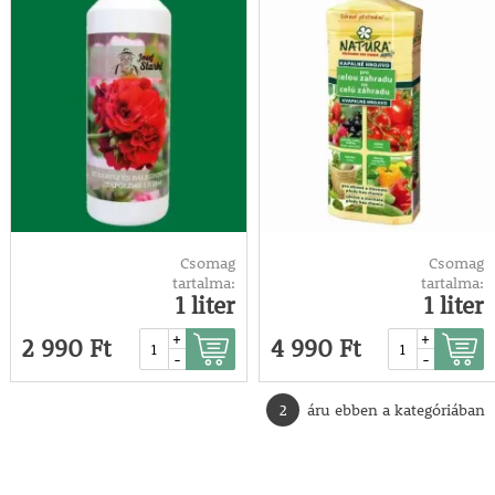
Csomag
Csomag
tartalma:
tartalma:
1 liter
1 liter
+
+
2 990 Ft
4 990 Ft
-
-
2
áru ebben a kategóriában