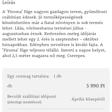
Leírás
A ’Firoma’ füge nagyon gazdagon terem, gyümölcsei
csábítóan édesek. Jó termőképességének
köszönhetően már a fiatal növényen is sok termés
lehet. Lilás, vörösesbarna termései július -
augusztusban érnek. Kedvezően meleg időjárás
mellett lehet egy 2. érés is szeptember – október
hónapokban. Edényben nevelésre is kiváló fajta. A
’Firoma’ füge teljesen télálló. Szereti a napos helyet,
ahol 2,5 méter magasra nő meg. Cserepes.
Egy csomag tartalma
1 db
5 990 Ft
db
Becsült szállítási időpont
Április közepétől
(jelenlegi rendeléssel)