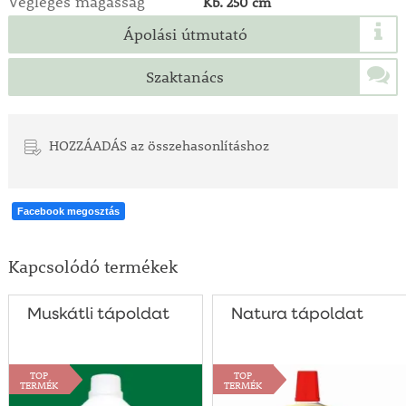
Végleges magasság
Kb. 250 cm
Ápolási útmutató
Szaktanács
HOZZÁADÁS az összehasonlításhoz
Facebook megosztás
Kapcsolódó termékek
Muskátli tápoldat
Natura tápoldat
TOP
TOP
TERMÉK
TERMÉK