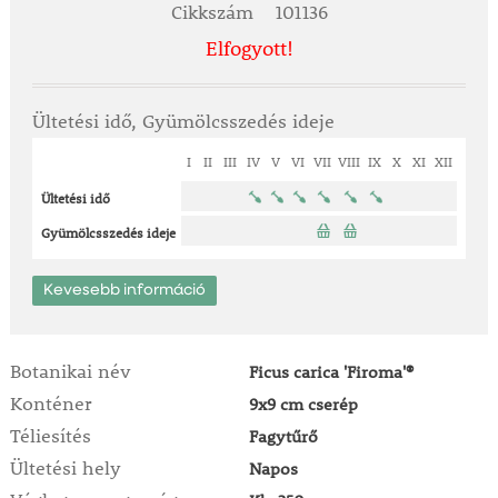
Cikkszám
101136
Elfogyott!
Ültetési idő, Gyümölcsszedés ideje
I
II
III
IV
V
VI
VII
VIII
IX
X
XI
XII
Ültetési idő
Gyümölcsszedés ideje
Kevesebb információ
Botanikai név
Ficus carica 'Firoma'®
Konténer
9x9 cm cserép
Téliesítés
Fagytűrő
Ültetési hely
Napos